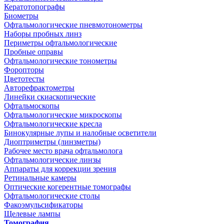
Кератотопографы
Биометры
Офтальмологические пневмотонометры
Наборы пробных линз
Периметры офтальмологические
Пробные оправы
Офтальмологические тонометры
Форопторы
Цветотесты
Авторефрактометры
Линейки скиаскопические
Офтальмоскопы
Офтальмологические микроскопы
Офтальмологические кресла
Бинокулярные лупы и налобные осветители
Диоптриметры (линзметры)
Рабочее место врача офтальмолога
Офтальмологические линзы
Аппараты для коррекции зрения
Ретинальные камеры
Оптические когерентные томографы
Офтальмологические столы
Факоэмульсификаторы
Щелевые лампы
Томография