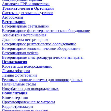
Аппараты ГРВ и приставки
Травматология и Ортопедия
Системы для замены суставов
Артроскопы
Ветеринария
Ветеринарные светильники
Ветеринарное физиотерапевтическое оборудование
Тонометрия ветеринарная
Диагностика ветеринарная
Ветеринарное рентгеновское оборудование
Ветеринарное эндоскопическое оборудование
Ветеринарная мебель
Ветеринарные электрохирургические аппараты
Неонатология
Кровати для новорожденных
Лампы обогрева
Лампы фототерапии
Реанимационные системы для новорожденных
Пеленальные столы
Инкубаторы для новорожденных
Реабилитация
Кинезотерапия
Противопролежневые матрасы
Кардиотренажеры
Противоожоговые кровати