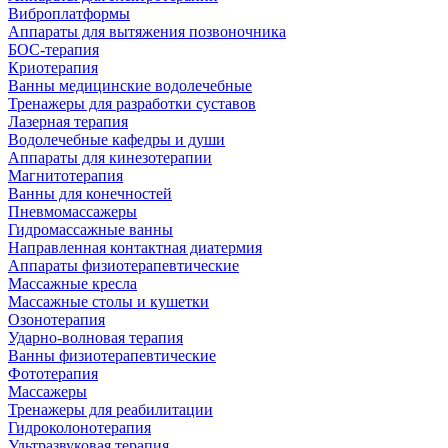
Виброплатформы
Аппараты для вытяжения позвоночника
БОС-терапия
Криотерапия
Ванны медицинские водолечебные
Тренажеры для разработки суставов
Лазерная терапия
Водолечебные кафедры и души
Аппараты для кинезотерапии
Магнитотерапия
Ванны для конечностей
Пневмомассажеры
Гидромассажные ванны
Направленная контактная диатермия
Аппараты физиотерапевтические
Массажные кресла
Массажные столы и кушетки
Озонотерапия
Ударно-волновая терапия
Ванны физиотерапевтические
Фототерапия
Массажеры
Тренажеры для реабилитации
Гидроколонотерапия
Ультразвуковая терапия