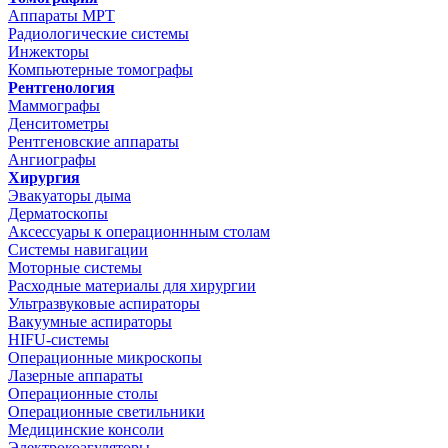
Аппараты МРТ
Радиологические системы
Инжекторы
Компьютерные томографы
Рентгенология
Маммографы
Денситометры
Рентгеновские аппараты
Ангиографы
Хирургия
Эвакуаторы дыма
Дерматоскопы
Аксессуары к операционнным столам
Системы навигации
Моторные системы
Расходные материалы для хирургии
Ультразвуковые аспираторы
Вакуумные аспираторы
HIFU-системы
Операционные микроскопы
Лазерные аппараты
Операционные столы
Операционные светильники
Медицинские консоли
Электрокоагуляторы