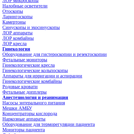
ЛОР микроскопы
Налобные осветители
Отоскопы
Ларингоскопы
Камертоны
Синускопы и эхосинускопы
ЛОР аппараты
ЛОР комбайны
ЛОР кресла
Гинекология
Оборудование для гистероскопии и резектоскопии
Фетальные мониторы
Гинекологические кресла
Гинекологические кольпоскопы
Аппараты для ирригации и аспирации
Гинекологические комбайны
Родовые кровати
Фетальные допплеры
Анестезиология и реанимация
Насосы энтерального питания
Мешки АМБУ
Концентраторы кислорода
Наркозные аппараты
Оборудование для терморегуляции пациента
Мониторы пациента