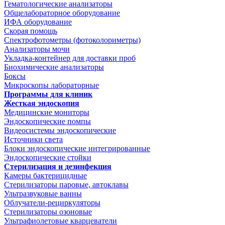
Гематологические анализаторы
Общелабораторное оборудование
ИФА оборудование
Скорая помощь
Спектрофотометры (фотоколориметры)
Анализаторы мочи
Укладка-контейнер для доставки проб
Биохимические анализаторы
Боксы
Микроскопы лабораторные
Программы для клиник
Жесткая эндоскопия
Медицинские мониторы
Эндоскопические помпы
Видеосистемы эндоскопические
Источники света
Блоки эндоскопические интегрированные
Эндоскопические стойки
Стерилизация и дезинфекция
Камеры бактерицидные
Стерилизаторы паровые, автоклавы
Ультразвуковые ванны
Облучатели-рециркуляторы
Стерилизаторы озоновые
Ультрафиолетовые кварцеватели