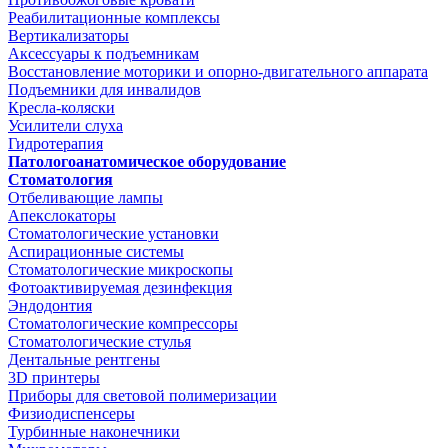
Реабилитационные комплексы
Вертикализаторы
Аксессуары к подъемникам
Восстановление моторики и опорно-двигательного аппарата
Подъемники для инвалидов
Кресла-коляски
Усилители слуха
Гидротерапия
Патологоанатомическое оборудование
Стоматология
Отбеливающие лампы
Апекслокаторы
Стоматологические установки
Аспирационные системы
Стоматологические микроскопы
Фотоактивируемая дезинфекция
Эндодонтия
Стоматологические компрессоры
Стоматологические стулья
Дентальные рентгены
3D принтеры
Приборы для световой полимеризации
Физиодиспенсеры
Турбинные наконечники