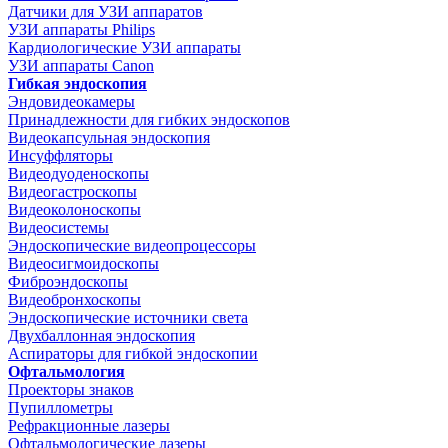
Датчики для УЗИ аппаратов
УЗИ аппараты Philips
Кардиологические УЗИ аппараты
УЗИ аппараты Canon
Гибкая эндоскопия
Эндовидеокамеры
Принадлежности для гибких эндоскопов
Видеокапсульная эндоскопия
Инсуффляторы
Видеодуоденоскопы
Видеогастроскопы
Видеоколоноскопы
Видеосистемы
Эндоскопические видеопроцессоры
Видеосигмоидоскопы
Фиброэндоскопы
Видеобронхоскопы
Эндоскопические источники света
Двухбаллонная эндоскопия
Аспираторы для гибкой эндоскопии
Офтальмология
Проекторы знаков
Пупиллометры
Рефракционные лазеры
Офтальмологические лазеры