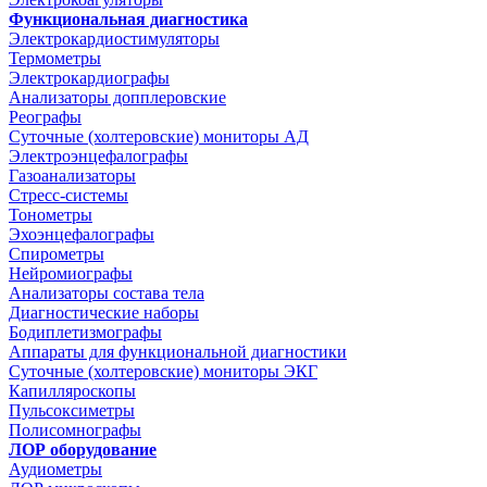
Функциональная диагностика
Электрокардиостимуляторы
Термометры
Электрокардиографы
Анализаторы допплеровские
Реографы
Суточные (холтеровские) мониторы АД
Электроэнцефалографы
Газоанализаторы
Стресс-системы
Тонометры
Эхоэнцефалографы
Спирометры
Нейромиографы
Анализаторы состава тела
Диагностические наборы
Бодиплетизмографы
Аппараты для функциональной диагностики
Суточные (холтеровские) мониторы ЭКГ
Капилляроскопы
Пульсоксиметры
Полисомнографы
ЛОР оборудование
Аудиометры