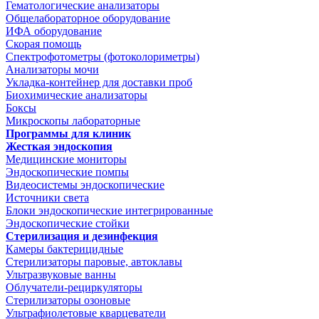
Гематологические анализаторы
Общелабораторное оборудование
ИФА оборудование
Скорая помощь
Спектрофотометры (фотоколориметры)
Анализаторы мочи
Укладка-контейнер для доставки проб
Биохимические анализаторы
Боксы
Микроскопы лабораторные
Программы для клиник
Жесткая эндоскопия
Медицинские мониторы
Эндоскопические помпы
Видеосистемы эндоскопические
Источники света
Блоки эндоскопические интегрированные
Эндоскопические стойки
Стерилизация и дезинфекция
Камеры бактерицидные
Стерилизаторы паровые, автоклавы
Ультразвуковые ванны
Облучатели-рециркуляторы
Стерилизаторы озоновые
Ультрафиолетовые кварцеватели