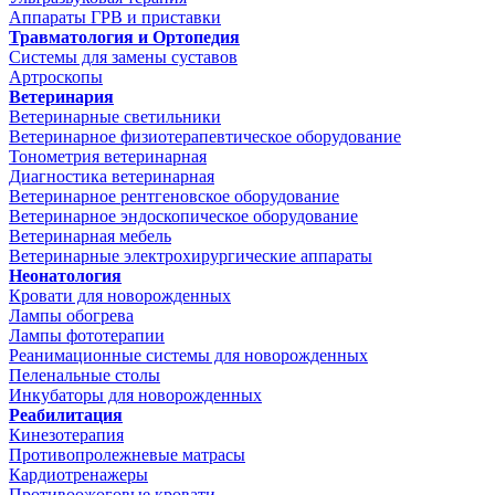
Аппараты ГРВ и приставки
Травматология и Ортопедия
Системы для замены суставов
Артроскопы
Ветеринария
Ветеринарные светильники
Ветеринарное физиотерапевтическое оборудование
Тонометрия ветеринарная
Диагностика ветеринарная
Ветеринарное рентгеновское оборудование
Ветеринарное эндоскопическое оборудование
Ветеринарная мебель
Ветеринарные электрохирургические аппараты
Неонатология
Кровати для новорожденных
Лампы обогрева
Лампы фототерапии
Реанимационные системы для новорожденных
Пеленальные столы
Инкубаторы для новорожденных
Реабилитация
Кинезотерапия
Противопролежневые матрасы
Кардиотренажеры
Противоожоговые кровати