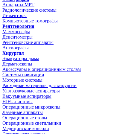
Аппараты МРТ
Радиологические системы
Инжекторы
Компьютерные томографы
Рентгенология
Маммографы
Денситометры
Рентгеновские аппараты
Ангиографы
Хирургия
Эвакуаторы дыма
Дерматоскопы
Аксессуары к операционнным столам
Системы навигации
Моторные системы
Расходные материалы для хирургии
Ультразвуковые аспираторы
Вакуумные аспираторы
HIFU-системы
Операционные микроскопы
Лазерные аппараты
Операционные столы
Операционные светильники
Медицинские консоли
Электрокоагуляторы