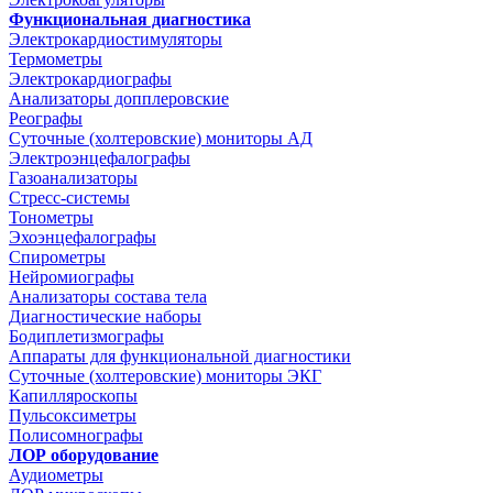
Функциональная диагностика
Электрокардиостимуляторы
Термометры
Электрокардиографы
Анализаторы допплеровские
Реографы
Суточные (холтеровские) мониторы АД
Электроэнцефалографы
Газоанализаторы
Стресс-системы
Тонометры
Эхоэнцефалографы
Спирометры
Нейромиографы
Анализаторы состава тела
Диагностические наборы
Бодиплетизмографы
Аппараты для функциональной диагностики
Суточные (холтеровские) мониторы ЭКГ
Капилляроскопы
Пульсоксиметры
Полисомнографы
ЛОР оборудование
Аудиометры