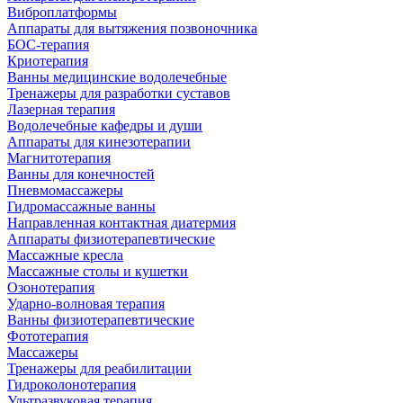
Виброплатформы
Аппараты для вытяжения позвоночника
БОС-терапия
Криотерапия
Ванны медицинские водолечебные
Тренажеры для разработки суставов
Лазерная терапия
Водолечебные кафедры и души
Аппараты для кинезотерапии
Магнитотерапия
Ванны для конечностей
Пневмомассажеры
Гидромассажные ванны
Направленная контактная диатермия
Аппараты физиотерапевтические
Массажные кресла
Массажные столы и кушетки
Озонотерапия
Ударно-волновая терапия
Ванны физиотерапевтические
Фототерапия
Массажеры
Тренажеры для реабилитации
Гидроколонотерапия
Ультразвуковая терапия