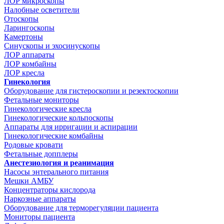
ЛОР микроскопы
Налобные осветители
Отоскопы
Ларингоскопы
Камертоны
Синускопы и эхосинускопы
ЛОР аппараты
ЛОР комбайны
ЛОР кресла
Гинекология
Оборудование для гистероскопии и резектоскопии
Фетальные мониторы
Гинекологические кресла
Гинекологические кольпоскопы
Аппараты для ирригации и аспирации
Гинекологические комбайны
Родовые кровати
Фетальные допплеры
Анестезиология и реанимация
Насосы энтерального питания
Мешки АМБУ
Концентраторы кислорода
Наркозные аппараты
Оборудование для терморегуляции пациента
Мониторы пациента