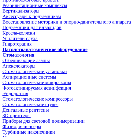
Реабилитационные комплексы
Вертикализаторы
Аксессуары к подъемникам
Восстановление моторики и опорно-двигательного аппарата
Подъемники для инвалидов
Кресла-коляски
Усилители слуха
Гидротерапия
Патологоанатомическое оборудование
Стоматология
Отбеливающие лампы
Апекслокаторы
Стоматологические установки
Аспирационные системы
Стоматологические микроскопы
Фотоактивируемая дезинфекция
Эндодонтия
Стоматологические компрессоры
Стоматологические стулья
Дентальные рентгены
3D принтеры
Приборы для световой полимеризации
Физиодиспенсеры
Турбинные наконечники