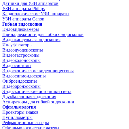
Датчики для УЗИ аппаратов
УЗИ аппараты Philips
Кардиологические УЗИ аппараты
УЗИ аппараты Canon
Гибкая эндоскопия
Эндовидеокамеры
Принадлежности для гибких эндоскопов
Видеокапсульная эндоскопия
Инсуффляторы
Видеодуоденоскопы
Видеогастроскопы
Видеоколоноскопы
Видеосистемы
Эндоскопические видеопроцессоры
Видеосигмоидоскопы
Фиброэндоскопы
Видеобронхоскопы
Эндоскопические источники света
Двухбаллонная эндоскопия
Аспираторы для гибкой эндоскопии
Офтальмология
Проекторы знаков
Пупиллометры
Рефракционные лазеры
Офтальмологические лазеры