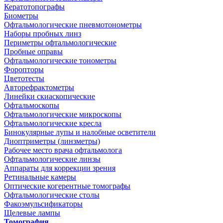
Кератотопографы
Биометры
Офтальмологические пневмотонометры
Наборы пробных линз
Периметры офтальмологические
Пробные оправы
Офтальмологические тонометры
Форопторы
Цветотесты
Авторефрактометры
Линейки скиаскопические
Офтальмоскопы
Офтальмологические микроскопы
Офтальмологические кресла
Бинокулярные лупы и налобные осветители
Диоптриметры (линзметры)
Рабочее место врача офтальмолога
Офтальмологические линзы
Аппараты для коррекции зрения
Ретинальные камеры
Оптические когерентные томографы
Офтальмологические столы
Факоэмульсификаторы
Щелевые лампы
Томография