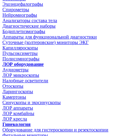
Эхоэнцефалографы
Спирометры
Нейромиографы
Анализаторы состава тела
Диагностические наборы
Бодиплетизмографы
Аппараты для функциональной диагностики
Суточные (холтеровские) мониторы ЭКГ
Капилляроскопы
Пульсоксиметры
Полисомнографы
ЛОР оборудование
Аудиометры
ЛОР микроскопы
Налобные осветители
Отоскопы
Ларингоскопы
Камертоны
Синускопы и эхосинускопы
ЛОР аппараты
ЛОР комбайны
ЛОР кресла
Гинекология
Оборудование для гистероскопии и резектоскопии
Фетальные мониторы