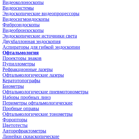
Видеоколоноскопы
Видеосистемы
Эндоскопические видеопроцессоры
Видеосигмоидоскопы
Фиброэндоскопы
Видеобронхоскопы
Эндоскопические источники света
Двухбаллонная эндоскопия
Аспираторы для гибкой эндоскопии
Офтальмология
Проекторы знаков
Пупиллометры
Рефракционные лазеры
Офтальмологические лазеры
Кератотопографы
Биометры
Офтальмологические пневмотонометры
Наборы пробных линз
Периметры офтальмологические
Пробные оправы
Офтальмологические тонометры
Форопторы
Цветотесты
Авторефрактометры
Линейки скиаскопические