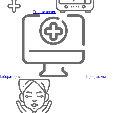
Гинекология
Лаборатория
Программы