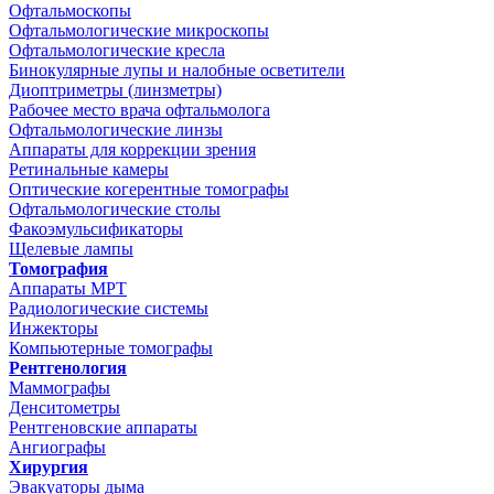
Офтальмоскопы
Офтальмологические микроскопы
Офтальмологические кресла
Бинокулярные лупы и налобные осветители
Диоптриметры (линзметры)
Рабочее место врача офтальмолога
Офтальмологические линзы
Аппараты для коррекции зрения
Ретинальные камеры
Оптические когерентные томографы
Офтальмологические столы
Факоэмульсификаторы
Щелевые лампы
Томография
Аппараты МРТ
Радиологические системы
Инжекторы
Компьютерные томографы
Рентгенология
Маммографы
Денситометры
Рентгеновские аппараты
Ангиографы
Хирургия
Эвакуаторы дыма