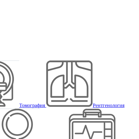
Томография
Рентгенология