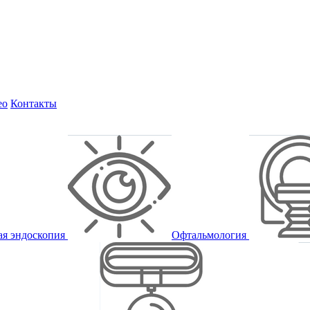
ео
Контакты
ая эндоскопия
Офтальмология