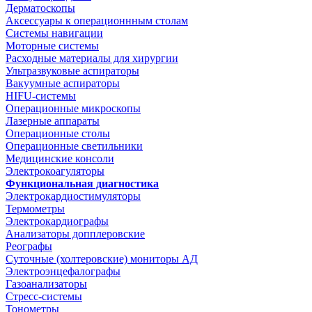
Дерматоскопы
Аксессуары к операционнным столам
Системы навигации
Моторные системы
Расходные материалы для хирургии
Ультразвуковые аспираторы
Вакуумные аспираторы
HIFU-системы
Операционные микроскопы
Лазерные аппараты
Операционные столы
Операционные светильники
Медицинские консоли
Электрокоагуляторы
Функциональная диагностика
Электрокардиостимуляторы
Термометры
Электрокардиографы
Анализаторы допплеровские
Реографы
Суточные (холтеровские) мониторы АД
Электроэнцефалографы
Газоанализаторы
Стресс-системы
Тонометры