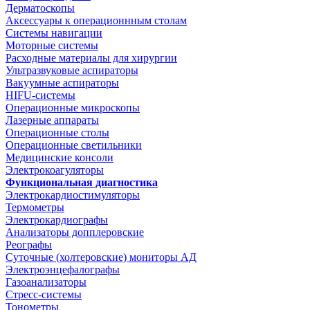
Дерматоскопы
Аксессуары к операционнным столам
Системы навигации
Моторные системы
Расходные материалы для хирургии
Ультразвуковые аспираторы
Вакуумные аспираторы
HIFU-системы
Операционные микроскопы
Лазерные аппараты
Операционные столы
Операционные светильники
Медицинские консоли
Электрокоагуляторы
Функциональная диагностика
Электрокардиостимуляторы
Термометры
Электрокардиографы
Анализаторы допплеровские
Реографы
Суточные (холтеровские) мониторы АД
Электроэнцефалографы
Газоанализаторы
Стресс-системы
Тонометры