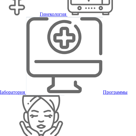
Гинекология
Лаборатория
Программы