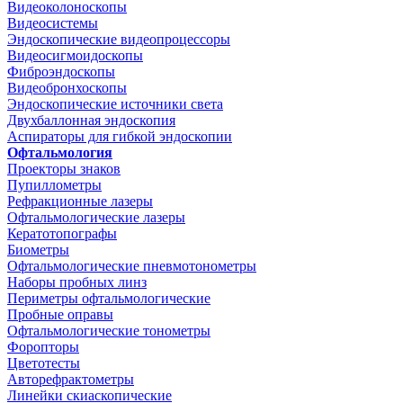
Видеоколоноскопы
Видеосистемы
Эндоскопические видеопроцессоры
Видеосигмоидоскопы
Фиброэндоскопы
Видеобронхоскопы
Эндоскопические источники света
Двухбаллонная эндоскопия
Аспираторы для гибкой эндоскопии
Офтальмология
Проекторы знаков
Пупиллометры
Рефракционные лазеры
Офтальмологические лазеры
Кератотопографы
Биометры
Офтальмологические пневмотонометры
Наборы пробных линз
Периметры офтальмологические
Пробные оправы
Офтальмологические тонометры
Форопторы
Цветотесты
Авторефрактометры
Линейки скиаскопические