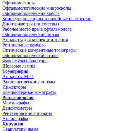
Офтальмоскопы
Офтальмологические микроскопы
Офтальмологические кресла
Бинокулярные лупы и налобные осветители
Диоптриметры (линзметры)
Рабочее место врача офтальмолога
Офтальмологические линзы
Аппараты для коррекции зрения
Ретинальные камеры
Оптические когерентные томографы
Офтальмологические столы
Факоэмульсификаторы
Щелевые лампы
Томография
Аппараты МРТ
Радиологические системы
Инжекторы
Компьютерные томографы
Рентгенология
Маммографы
Денситометры
Рентгеновские аппараты
Ангиографы
Хирургия
Эвакуаторы дыма