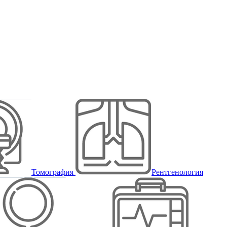
Томография
Рентгенология