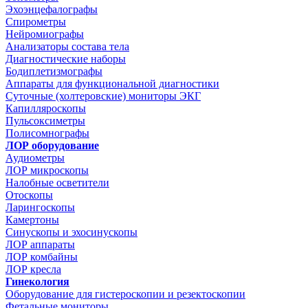
Эхоэнцефалографы
Спирометры
Нейромиографы
Анализаторы состава тела
Диагностические наборы
Бодиплетизмографы
Аппараты для функциональной диагностики
Суточные (холтеровские) мониторы ЭКГ
Капилляроскопы
Пульсоксиметры
Полисомнографы
ЛОР оборудование
Аудиометры
ЛОР микроскопы
Налобные осветители
Отоскопы
Ларингоскопы
Камертоны
Синускопы и эхосинускопы
ЛОР аппараты
ЛОР комбайны
ЛОР кресла
Гинекология
Оборудование для гистероскопии и резектоскопии
Фетальные мониторы