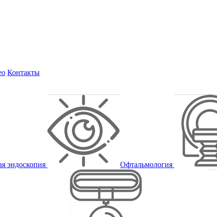
ео
Контакты
ая эндоскопия
Офтальмология