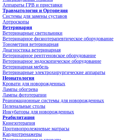
Аппараты ГРВ и приставки
Травматология и Ортопедия
Системы для замены суставов
Артроскопы
Ветеринария
Ветеринарные светильники
Ветеринарное физиотерапевтическое оборудование
Тонометрия ветеринарная
Диагностика ветеринарная
Ветеринарное рентгеновское оборудование
Ветеринарное эндоскопическое оборудование
Ветеринарная мебель
Ветеринарные электрохирургические аппараты
Неонатология
Кровати для новорожденных
Лампы обогрева
Лампы фототерапии
Реанимационные системы для новорожденных
Пеленальные столы
Инкубаторы для новорожденных
Реабилитация
Кинезотерапия
Противопролежневые матрасы
Кардиотренажеры
Противоожоговые кровати