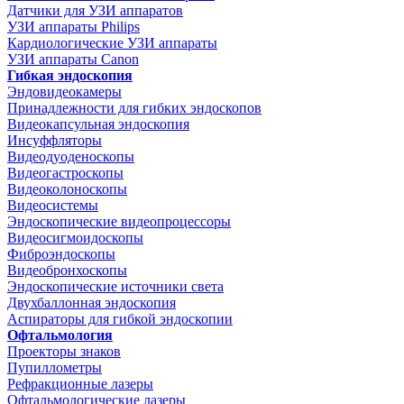
Датчики для УЗИ аппаратов
УЗИ аппараты Philips
Кардиологические УЗИ аппараты
УЗИ аппараты Canon
Гибкая эндоскопия
Эндовидеокамеры
Принадлежности для гибких эндоскопов
Видеокапсульная эндоскопия
Инсуффляторы
Видеодуоденоскопы
Видеогастроскопы
Видеоколоноскопы
Видеосистемы
Эндоскопические видеопроцессоры
Видеосигмоидоскопы
Фиброэндоскопы
Видеобронхоскопы
Эндоскопические источники света
Двухбаллонная эндоскопия
Аспираторы для гибкой эндоскопии
Офтальмология
Проекторы знаков
Пупиллометры
Рефракционные лазеры
Офтальмологические лазеры