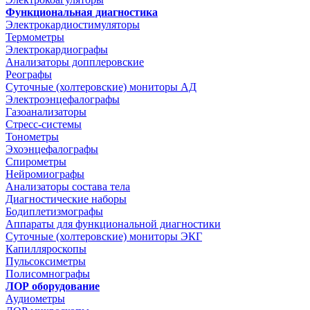
Функциональная диагностика
Электрокардиостимуляторы
Термометры
Электрокардиографы
Анализаторы допплеровские
Реографы
Суточные (холтеровские) мониторы АД
Электроэнцефалографы
Газоанализаторы
Стресс-системы
Тонометры
Эхоэнцефалографы
Спирометры
Нейромиографы
Анализаторы состава тела
Диагностические наборы
Бодиплетизмографы
Аппараты для функциональной диагностики
Суточные (холтеровские) мониторы ЭКГ
Капилляроскопы
Пульсоксиметры
Полисомнографы
ЛОР оборудование
Аудиометры