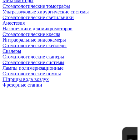
Микромоторы
Стоматологические томографы
Ультразвуковые хирургические системы
Стоматологические светильники
Анестезия
Наконечники для микромоторов
Стоматологические кресла
Интраоральные видеокамеры
Стоматологические скейлеры
Скалеры
Стоматологические сканеры
Стоматологические системы
Лампы полимеризационные
Стоматологические помпы
Шприцы вода-воздух
Фрезерные станки
Антикризисная распродажа
Самые желанные УЗИ стали доступными