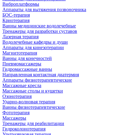
Виброплатформы
Аппараты для вытяжения позвоночника
БОС-терапия
Криотерапия
Ванны медицинские водолечебные
Тренажеры для разработки суставов
Лазерная терапия
Водолечебные кафедры и души
Аппараты для кинезотерапии
Магнитотерапия
Ванны для конечностей
Пневмомассажеры
Гидромассажные ванны
Направленная контактная диатермия
Аппараты физиотерапевтические
Массажные кресла
Массажные столы и кушетки
Озонотерапия
Ударно-волновая терапия
Ванны физиотерапевтические
Фототерапия
Массажеры
Тренажеры для реабилитации
Гидроколонотерапия
Ультразвуковая терапия