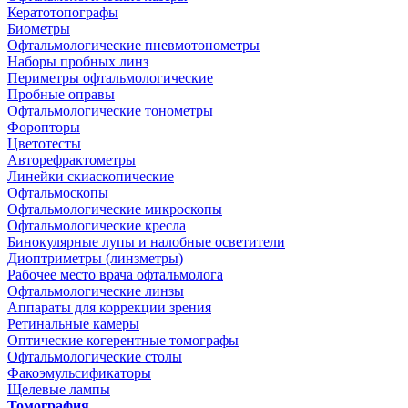
Кератотопографы
Биометры
Офтальмологические пневмотонометры
Наборы пробных линз
Периметры офтальмологические
Пробные оправы
Офтальмологические тонометры
Форопторы
Цветотесты
Авторефрактометры
Линейки скиаскопические
Офтальмоскопы
Офтальмологические микроскопы
Офтальмологические кресла
Бинокулярные лупы и налобные осветители
Диоптриметры (линзметры)
Рабочее место врача офтальмолога
Офтальмологические линзы
Аппараты для коррекции зрения
Ретинальные камеры
Оптические когерентные томографы
Офтальмологические столы
Факоэмульсификаторы
Щелевые лампы
Томография