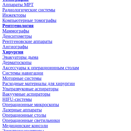
Аппараты МРТ
Радиологические системы
Инжекторы
Компьютерные томографы
Рентгенология
Маммографы
Денситометры
Рентгеновские аппараты
Ангиографы
Хирургия
Эвакуаторы дыма
Дерматоскопы
Аксессуары к операционнным столам
Системы навигации
Моторные системы
Расходные материалы для хирургии
Ультразвуковые аспираторы
Вакуумные аспираторы
HIFU-системы
Операционные микроскопы
Лазерные аппараты
Операционные столы
Операционные светильники
Медицинские консоли
Электрокоагуляторы