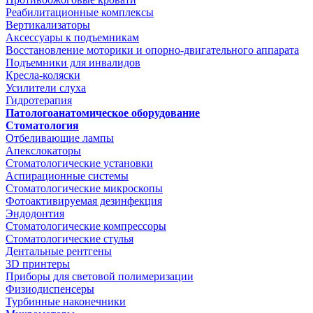
Реабилитационные комплексы
Вертикализаторы
Аксессуары к подъемникам
Восстановление моторики и опорно-двигательного аппарата
Подъемники для инвалидов
Кресла-коляски
Усилители слуха
Гидротерапия
Патологоанатомическое оборудование
Стоматология
Отбеливающие лампы
Апекслокаторы
Стоматологические установки
Аспирационные системы
Стоматологические микроскопы
Фотоактивируемая дезинфекция
Эндодонтия
Стоматологические компрессоры
Стоматологические стулья
Дентальные рентгены
3D принтеры
Приборы для световой полимеризации
Физиодиспенсеры
Турбинные наконечники