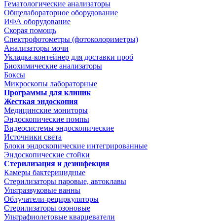
Гематологические анализаторы
Общелабораторное оборудование
ИФА оборудование
Скорая помощь
Спектрофотометры (фотоколориметры)
Анализаторы мочи
Укладка-контейнер для доставки проб
Биохимические анализаторы
Боксы
Микроскопы лабораторные
Программы для клиник
Жесткая эндоскопия
Медицинские мониторы
Эндоскопические помпы
Видеосистемы эндоскопические
Источники света
Блоки эндоскопические интегрированные
Эндоскопические стойки
Стерилизация и дезинфекция
Камеры бактерицидные
Стерилизаторы паровые, автоклавы
Ультразвуковые ванны
Облучатели-рециркуляторы
Стерилизаторы озоновые
Ультрафиолетовые кварцеватели