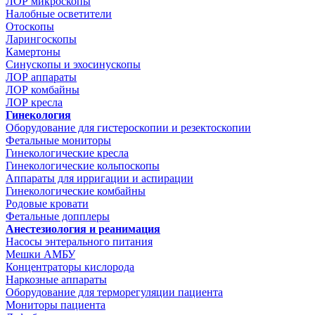
ЛОР микроскопы
Налобные осветители
Отоскопы
Ларингоскопы
Камертоны
Синускопы и эхосинускопы
ЛОР аппараты
ЛОР комбайны
ЛОР кресла
Гинекология
Оборудование для гистероскопии и резектоскопии
Фетальные мониторы
Гинекологические кресла
Гинекологические кольпоскопы
Аппараты для ирригации и аспирации
Гинекологические комбайны
Родовые кровати
Фетальные допплеры
Анестезиология и реанимация
Насосы энтерального питания
Мешки АМБУ
Концентраторы кислорода
Наркозные аппараты
Оборудование для терморегуляции пациента
Мониторы пациента