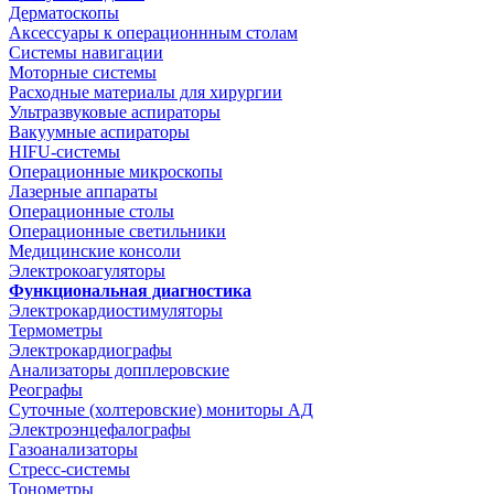
Дерматоскопы
Аксессуары к операционнным столам
Системы навигации
Моторные системы
Расходные материалы для хирургии
Ультразвуковые аспираторы
Вакуумные аспираторы
HIFU-системы
Операционные микроскопы
Лазерные аппараты
Операционные столы
Операционные светильники
Медицинские консоли
Электрокоагуляторы
Функциональная диагностика
Электрокардиостимуляторы
Термометры
Электрокардиографы
Анализаторы допплеровские
Реографы
Суточные (холтеровские) мониторы АД
Электроэнцефалографы
Газоанализаторы
Стресс-системы
Тонометры