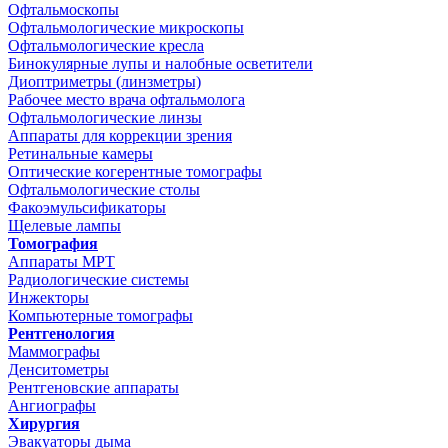
Офтальмоскопы
Офтальмологические микроскопы
Офтальмологические кресла
Бинокулярные лупы и налобные осветители
Диоптриметры (линзметры)
Рабочее место врача офтальмолога
Офтальмологические линзы
Аппараты для коррекции зрения
Ретинальные камеры
Оптические когерентные томографы
Офтальмологические столы
Факоэмульсификаторы
Щелевые лампы
Томография
Аппараты МРТ
Радиологические системы
Инжекторы
Компьютерные томографы
Рентгенология
Маммографы
Денситометры
Рентгеновские аппараты
Ангиографы
Хирургия
Эвакуаторы дыма