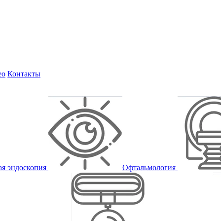
ео
Контакты
ая эндоскопия
Офтальмология