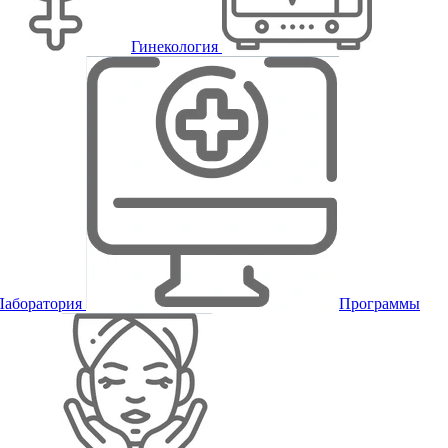
Гинекология
Лаборатория
Программы