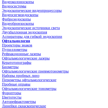
Видеоколоноскопы
Видеосистемы
Эндоскопические видеопроцессоры
Видеосигмоидоскопы
Фиброэндоскопы
Видеобронхоскопы
Эндоскопические источники света
Двухбаллонная эндоскопия
Аспираторы для гибкой эндоскопии
Офтальмология
Проекторы знаков
Пупиллометры
Рефракционные лазеры
Офтальмологические лазеры
Кератотопографы
Биометры
Офтальмологические пневмотонометры
Наборы пробных линз
Периметры офтальмологические
Пробные оправы
Офтальмологические тонометры
Форопторы
Цветотесты
Авторефрактометры
Линейки скиаскопические