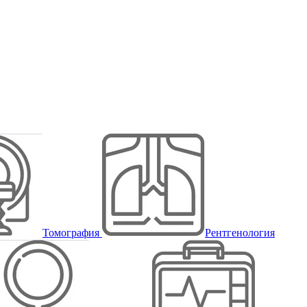
Томография
Рентгенология