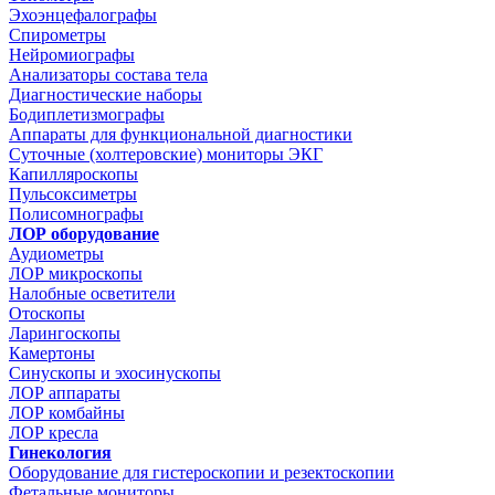
Эхоэнцефалографы
Спирометры
Нейромиографы
Анализаторы состава тела
Диагностические наборы
Бодиплетизмографы
Аппараты для функциональной диагностики
Суточные (холтеровские) мониторы ЭКГ
Капилляроскопы
Пульсоксиметры
Полисомнографы
ЛОР оборудование
Аудиометры
ЛОР микроскопы
Налобные осветители
Отоскопы
Ларингоскопы
Камертоны
Синускопы и эхосинускопы
ЛОР аппараты
ЛОР комбайны
ЛОР кресла
Гинекология
Оборудование для гистероскопии и резектоскопии
Фетальные мониторы