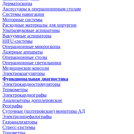
Дерматоскопы
Аксессуары к операционнным столам
Системы навигации
Моторные системы
Расходные материалы для хирургии
Ультразвуковые аспираторы
Вакуумные аспираторы
HIFU-системы
Операционные микроскопы
Лазерные аппараты
Операционные столы
Операционные светильники
Медицинские консоли
Электрокоагуляторы
Функциональная диагностика
Электрокардиостимуляторы
Термометры
Электрокардиографы
Анализаторы допплеровские
Реографы
Суточные (холтеровские) мониторы АД
Электроэнцефалографы
Газоанализаторы
Стресс-системы
Тонометры