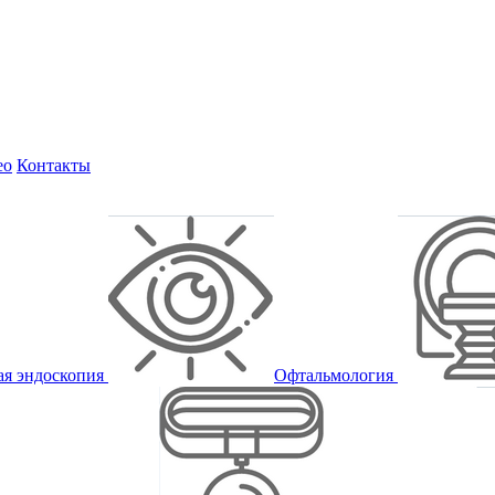
ео
Контакты
ая эндоскопия
Офтальмология