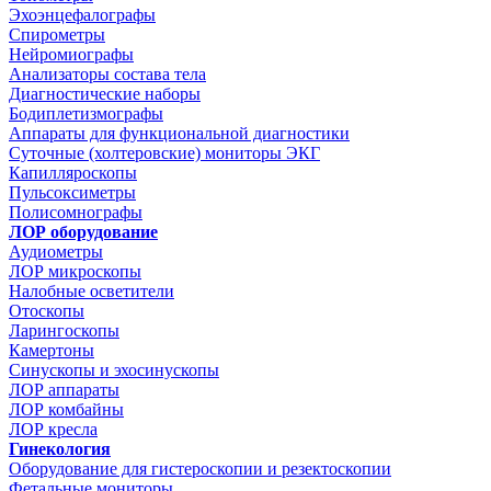
Эхоэнцефалографы
Спирометры
Нейромиографы
Анализаторы состава тела
Диагностические наборы
Бодиплетизмографы
Аппараты для функциональной диагностики
Суточные (холтеровские) мониторы ЭКГ
Капилляроскопы
Пульсоксиметры
Полисомнографы
ЛОР оборудование
Аудиометры
ЛОР микроскопы
Налобные осветители
Отоскопы
Ларингоскопы
Камертоны
Синускопы и эхосинускопы
ЛОР аппараты
ЛОР комбайны
ЛОР кресла
Гинекология
Оборудование для гистероскопии и резектоскопии
Фетальные мониторы