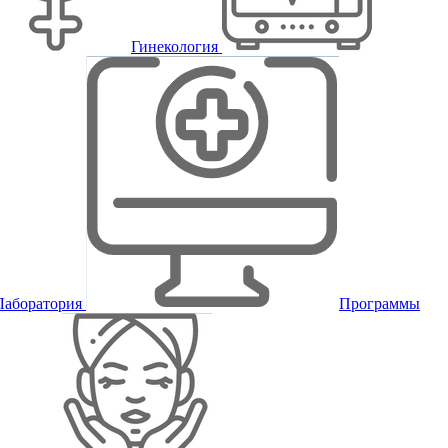
Гинекология
Лаборатория
Программы