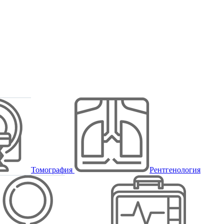
Томография
Рентгенология