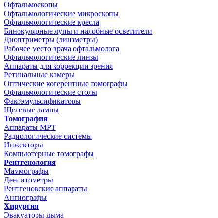
Офтальмоскопы
Офтальмологические микроскопы
Офтальмологические кресла
Бинокулярные лупы и налобные осветители
Диоптриметры (линзметры)
Рабочее место врача офтальмолога
Офтальмологические линзы
Аппараты для коррекции зрения
Ретинальные камеры
Оптические когерентные томографы
Офтальмологические столы
Факоэмульсификаторы
Щелевые лампы
Томография
Аппараты МРТ
Радиологические системы
Инжекторы
Компьютерные томографы
Рентгенология
Маммографы
Денситометры
Рентгеновские аппараты
Ангиографы
Хирургия
Эвакуаторы дыма