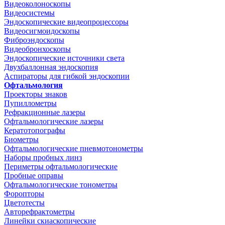
Видеоколоноскопы
Видеосистемы
Эндоскопические видеопроцессоры
Видеосигмоидоскопы
Фиброэндоскопы
Видеобронхоскопы
Эндоскопические источники света
Двухбаллонная эндоскопия
Аспираторы для гибкой эндоскопии
Офтальмология
Проекторы знаков
Пупиллометры
Рефракционные лазеры
Офтальмологические лазеры
Кератотопографы
Биометры
Офтальмологические пневмотонометры
Наборы пробных линз
Периметры офтальмологические
Пробные оправы
Офтальмологические тонометры
Форопторы
Цветотесты
Авторефрактометры
Линейки скиаскопические