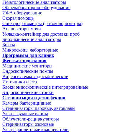
Гематологические анализаторы
Общелабораторное оборудование
ИФА оборудование
Скорая помощь
Спектрофотометры (фотоколориметры)
Анализаторы мочи
Укладка-контейнер для доставки проб
Биохимические анализаторы
Боксы
Микроскопы лабораторные
Программы для клиник
Жесткая эндоскопия
Медицинские мониторы
Эндоскопические помпы
Видеосистемы эндоскопические
Источники света
Блоки эндоскопические интегрированные
Эндоскопические стойки
Стерилизация и дезинфекция
Камеры бактерицидные
Стерилизаторы паровые, автоклавы
Ультразвуковые ванны
Облучатели-рециркуляторы
Стерилизаторы озоновые
Ультрафиолетовые кварцеватели