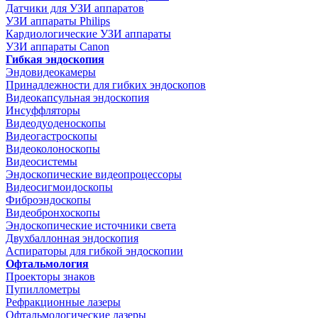
Датчики для УЗИ аппаратов
УЗИ аппараты Philips
Кардиологические УЗИ аппараты
УЗИ аппараты Canon
Гибкая эндоскопия
Эндовидеокамеры
Принадлежности для гибких эндоскопов
Видеокапсульная эндоскопия
Инсуффляторы
Видеодуоденоскопы
Видеогастроскопы
Видеоколоноскопы
Видеосистемы
Эндоскопические видеопроцессоры
Видеосигмоидоскопы
Фиброэндоскопы
Видеобронхоскопы
Эндоскопические источники света
Двухбаллонная эндоскопия
Аспираторы для гибкой эндоскопии
Офтальмология
Проекторы знаков
Пупиллометры
Рефракционные лазеры
Офтальмологические лазеры