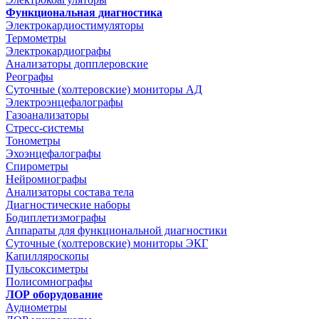
Функциональная диагностика
Электрокардиостимуляторы
Термометры
Электрокардиографы
Анализаторы допплеровские
Реографы
Суточные (холтеровские) мониторы АД
Электроэнцефалографы
Газоанализаторы
Стресс-системы
Тонометры
Эхоэнцефалографы
Спирометры
Нейромиографы
Анализаторы состава тела
Диагностические наборы
Бодиплетизмографы
Аппараты для функциональной диагностики
Суточные (холтеровские) мониторы ЭКГ
Капилляроскопы
Пульсоксиметры
Полисомнографы
ЛОР оборудование
Аудиометры