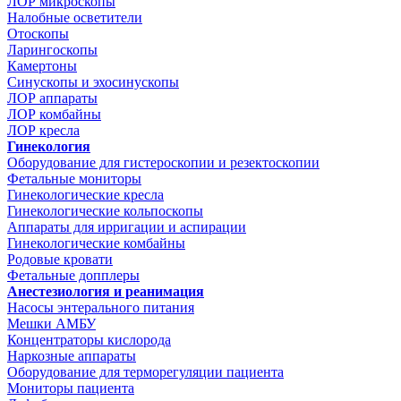
ЛОР микроскопы
Налобные осветители
Отоскопы
Ларингоскопы
Камертоны
Синускопы и эхосинускопы
ЛОР аппараты
ЛОР комбайны
ЛОР кресла
Гинекология
Оборудование для гистероскопии и резектоскопии
Фетальные мониторы
Гинекологические кресла
Гинекологические кольпоскопы
Аппараты для ирригации и аспирации
Гинекологические комбайны
Родовые кровати
Фетальные допплеры
Анестезиология и реанимация
Насосы энтерального питания
Мешки АМБУ
Концентраторы кислорода
Наркозные аппараты
Оборудование для терморегуляции пациента
Мониторы пациента