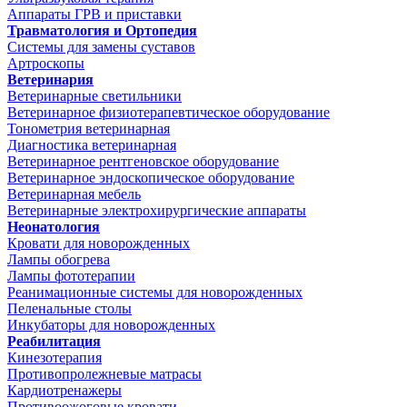
Аппараты ГРВ и приставки
Травматология и Ортопедия
Системы для замены суставов
Артроскопы
Ветеринария
Ветеринарные светильники
Ветеринарное физиотерапевтическое оборудование
Тонометрия ветеринарная
Диагностика ветеринарная
Ветеринарное рентгеновское оборудование
Ветеринарное эндоскопическое оборудование
Ветеринарная мебель
Ветеринарные электрохирургические аппараты
Неонатология
Кровати для новорожденных
Лампы обогрева
Лампы фототерапии
Реанимационные системы для новорожденных
Пеленальные столы
Инкубаторы для новорожденных
Реабилитация
Кинезотерапия
Противопролежневые матрасы
Кардиотренажеры
Противоожоговые кровати