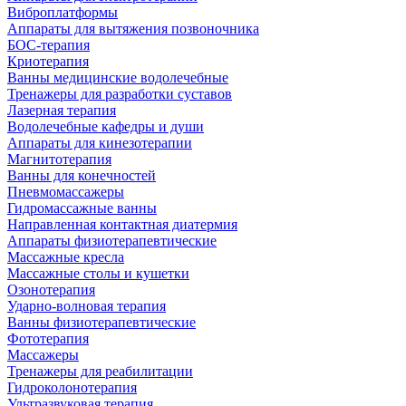
Виброплатформы
Аппараты для вытяжения позвоночника
БОС-терапия
Криотерапия
Ванны медицинские водолечебные
Тренажеры для разработки суставов
Лазерная терапия
Водолечебные кафедры и души
Аппараты для кинезотерапии
Магнитотерапия
Ванны для конечностей
Пневмомассажеры
Гидромассажные ванны
Направленная контактная диатермия
Аппараты физиотерапевтические
Массажные кресла
Массажные столы и кушетки
Озонотерапия
Ударно-волновая терапия
Ванны физиотерапевтические
Фототерапия
Массажеры
Тренажеры для реабилитации
Гидроколонотерапия
Ультразвуковая терапия