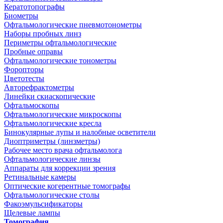
Кератотопографы
Биометры
Офтальмологические пневмотонометры
Наборы пробных линз
Периметры офтальмологические
Пробные оправы
Офтальмологические тонометры
Форопторы
Цветотесты
Авторефрактометры
Линейки скиаскопические
Офтальмоскопы
Офтальмологические микроскопы
Офтальмологические кресла
Бинокулярные лупы и налобные осветители
Диоптриметры (линзметры)
Рабочее место врача офтальмолога
Офтальмологические линзы
Аппараты для коррекции зрения
Ретинальные камеры
Оптические когерентные томографы
Офтальмологические столы
Факоэмульсификаторы
Щелевые лампы
Томография