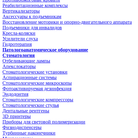
Реабилитационные комплексы
Вертикализаторы
Аксессуары к подъемникам
Восстановление моторики и опорно-двигательного аппарата
Подъемники для инвалидов
Кресла-коляски
Усилители слуха
Гидротерапия
Патологоанатомическое оборудование
Стоматология
Отбеливающие лампы
Апекслокаторы
Стоматологические установки
Аспирационные системы
Стоматологические микроскопы
Фотоактивируемая дезинфекция
Эндодонтия
Стоматологические компрессоры
Стоматологические стулья
Дентальные рентгены
3D принтеры
Приборы для световой полимеризации
Физиодиспенсеры
Турбинные наконечники