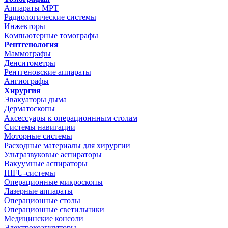
Аппараты МРТ
Радиологические системы
Инжекторы
Компьютерные томографы
Рентгенология
Маммографы
Денситометры
Рентгеновские аппараты
Ангиографы
Хирургия
Эвакуаторы дыма
Дерматоскопы
Аксессуары к операционнным столам
Системы навигации
Моторные системы
Расходные материалы для хирургии
Ультразвуковые аспираторы
Вакуумные аспираторы
HIFU-системы
Операционные микроскопы
Лазерные аппараты
Операционные столы
Операционные светильники
Медицинские консоли
Электрокоагуляторы