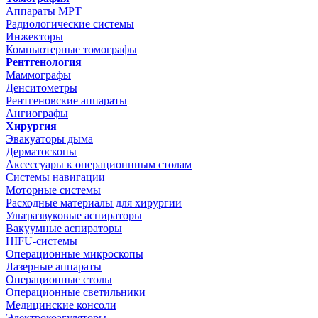
Аппараты МРТ
Радиологические системы
Инжекторы
Компьютерные томографы
Рентгенология
Маммографы
Денситометры
Рентгеновские аппараты
Ангиографы
Хирургия
Эвакуаторы дыма
Дерматоскопы
Аксессуары к операционнным столам
Системы навигации
Моторные системы
Расходные материалы для хирургии
Ультразвуковые аспираторы
Вакуумные аспираторы
HIFU-системы
Операционные микроскопы
Лазерные аппараты
Операционные столы
Операционные светильники
Медицинские консоли
Электрокоагуляторы