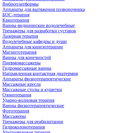
Виброплатформы
Аппараты для вытяжения позвоночника
БОС-терапия
Криотерапия
Ванны медицинские водолечебные
Тренажеры для разработки суставов
Лазерная терапия
Водолечебные кафедры и души
Аппараты для кинезотерапии
Магнитотерапия
Ванны для конечностей
Пневмомассажеры
Гидромассажные ванны
Направленная контактная диатермия
Аппараты физиотерапевтические
Массажные кресла
Массажные столы и кушетки
Озонотерапия
Ударно-волновая терапия
Ванны физиотерапевтические
Фототерапия
Массажеры
Тренажеры для реабилитации
Гидроколонотерапия
Ультразвуковая терапия