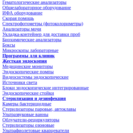
Гематологические анализаторы
Общелабораторное оборудование
ИФА оборудование
Скорая помощь
Спектрофотометры (фотоколориметры)
Анализаторы мочи
Укладка-контейнер для доставки проб
Биохимические анализаторы
Боксы
Микроскопы лабораторные
Программы для клиник
Жесткая эндоскопия
Медицинские мониторы
Эндоскопические помпы
Видеосистемы эндоскопические
Источники света
Блоки эндоскопические интегрированные
Эндоскопические стойки
Стерилизация и дезинфекция
Камеры бактерицидные
Стерилизаторы паровые, автоклавы
Ультразвуковые ванны
Облучатели-рециркуляторы
Стерилизаторы озоновые
Ультрафиолетовые кварцеватели