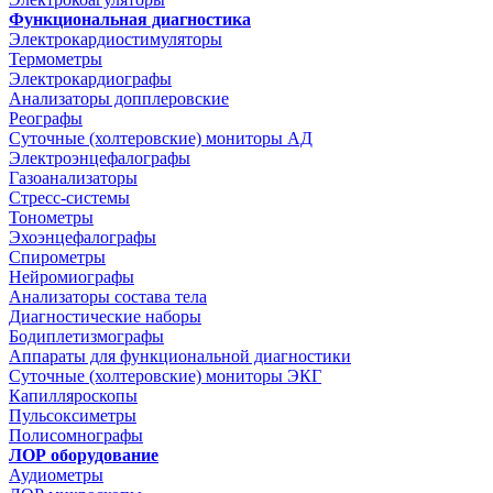
Функциональная диагностика
Электрокардиостимуляторы
Термометры
Электрокардиографы
Анализаторы допплеровские
Реографы
Суточные (холтеровские) мониторы АД
Электроэнцефалографы
Газоанализаторы
Стресс-системы
Тонометры
Эхоэнцефалографы
Спирометры
Нейромиографы
Анализаторы состава тела
Диагностические наборы
Бодиплетизмографы
Аппараты для функциональной диагностики
Суточные (холтеровские) мониторы ЭКГ
Капилляроскопы
Пульсоксиметры
Полисомнографы
ЛОР оборудование
Аудиометры