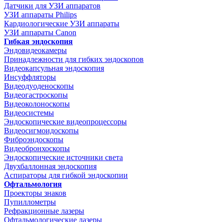
Датчики для УЗИ аппаратов
УЗИ аппараты Philips
Кардиологические УЗИ аппараты
УЗИ аппараты Canon
Гибкая эндоскопия
Эндовидеокамеры
Принадлежности для гибких эндоскопов
Видеокапсульная эндоскопия
Инсуффляторы
Видеодуоденоскопы
Видеогастроскопы
Видеоколоноскопы
Видеосистемы
Эндоскопические видеопроцессоры
Видеосигмоидоскопы
Фиброэндоскопы
Видеобронхоскопы
Эндоскопические источники света
Двухбаллонная эндоскопия
Аспираторы для гибкой эндоскопии
Офтальмология
Проекторы знаков
Пупиллометры
Рефракционные лазеры
Офтальмологические лазеры