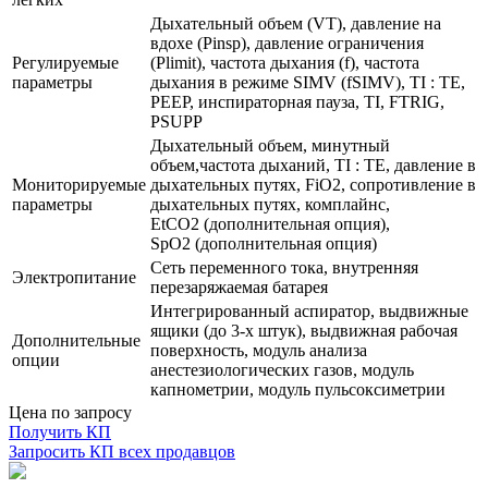
Дыхательный объем (VT), давление на
вдохе (Pinsp), давление ограничения
Регулируемые
(Plimit), частота дыхания (f), частота
параметры
дыхания в режиме SIMV (fSIMV), TI : TE,
PEEP, инспираторная пауза, TI, FTRIG,
PSUPP
Дыхательный объем, минутный
объем,частота дыханий, TI : TE, давление в
Мониторируемые
дыхательных путях, FiO2, сопротивление в
параметры
дыхательных путях, комплайнс,
EtCO2 (дополнительная опция),
SpO2 (дополнительная опция)
Сеть переменного тока, внутренняя
Электропитание
перезаряжаемая батарея
Интегрированный аспиратор, выдвижные
ящики (до 3-х штук), выдвижная рабочая
Дополнительные
поверхность, модуль анализа
опции
анестезиологических газов, модуль
капнометрии, модуль пульсоксиметрии
Цена по запросу
Получить КП
Запросить КП всех продавцов