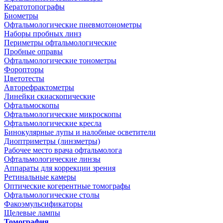
Кератотопографы
Биометры
Офтальмологические пневмотонометры
Наборы пробных линз
Периметры офтальмологические
Пробные оправы
Офтальмологические тонометры
Форопторы
Цветотесты
Авторефрактометры
Линейки скиаскопические
Офтальмоскопы
Офтальмологические микроскопы
Офтальмологические кресла
Бинокулярные лупы и налобные осветители
Диоптриметры (линзметры)
Рабочее место врача офтальмолога
Офтальмологические линзы
Аппараты для коррекции зрения
Ретинальные камеры
Оптические когерентные томографы
Офтальмологические столы
Факоэмульсификаторы
Щелевые лампы
Томография