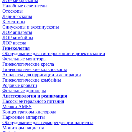
ЛОР микроскопы
Налобные осветители
Отоскопы
Ларингоскопы
Камертоны
Синускопы и эхосинускопы
ЛОР аппараты
ЛОР комбайны
ЛОР кресла
Гинекология
Оборудование для гистероскопии и резектоскопии
Фетальные мониторы
Гинекологические кресла
Гинекологические кольпоскопы
Аппараты для ирригации и аспирации
Гинекологические комбайны
Родовые кровати
Фетальные допплеры
Анестезиология и реанимация
Насосы энтерального питания
Мешки АМБУ
Концентраторы кислорода
Наркозные аппараты
Оборудование для терморегуляции пациента
Мониторы пациента