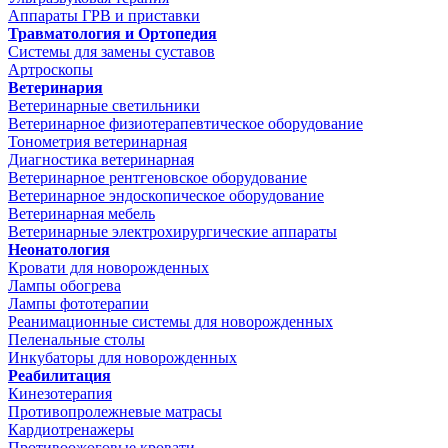
Аппараты ГРВ и приставки
Травматология и Ортопедия
Системы для замены суставов
Артроскопы
Ветеринария
Ветеринарные светильники
Ветеринарное физиотерапевтическое оборудование
Тонометрия ветеринарная
Диагностика ветеринарная
Ветеринарное рентгеновское оборудование
Ветеринарное эндоскопическое оборудование
Ветеринарная мебель
Ветеринарные электрохирургические аппараты
Неонатология
Кровати для новорожденных
Лампы обогрева
Лампы фототерапии
Реанимационные системы для новорожденных
Пеленальные столы
Инкубаторы для новорожденных
Реабилитация
Кинезотерапия
Противопролежневые матрасы
Кардиотренажеры
Противоожоговые кровати