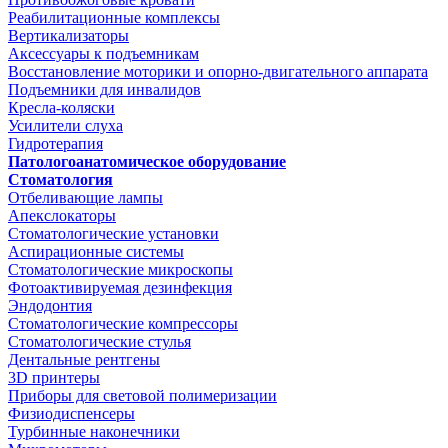
Реабилитационные комплексы
Вертикализаторы
Аксессуары к подъемникам
Восстановление моторики и опорно-двигательного аппарата
Подъемники для инвалидов
Кресла-коляски
Усилители слуха
Гидротерапия
Патологоанатомическое оборудование
Стоматология
Отбеливающие лампы
Апекслокаторы
Стоматологические установки
Аспирационные системы
Стоматологические микроскопы
Фотоактивируемая дезинфекция
Эндодонтия
Стоматологические компрессоры
Стоматологические стулья
Дентальные рентгены
3D принтеры
Приборы для световой полимеризации
Физиодиспенсеры
Турбинные наконечники