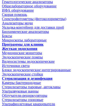
Гематологические анализаторы
Общелабораторное оборудование
ИФА оборудование
Скорая помощь
Спектрофотометры (фотоколориметры)
Анализаторы мочи
Укладка-контейнер для доставки проб
Биохимические анализаторы
Боксы
Микроскопы лабораторные
Программы для клиник
Жесткая эндоскопия
Медицинские мониторы
Эндоскопические помпы
Видеосистемы эндоскопические
Источники света
Блоки эндоскопические интегрированные
Эндоскопические стойки
Стерилизация и дезинфекция
Камеры бактерицидные
Стерилизаторы паровые, автоклавы
Ультразвуковые ванны
Облучатели-рециркуляторы
Стерилизаторы озоновые
Ультрафиолетовые кварцеватели