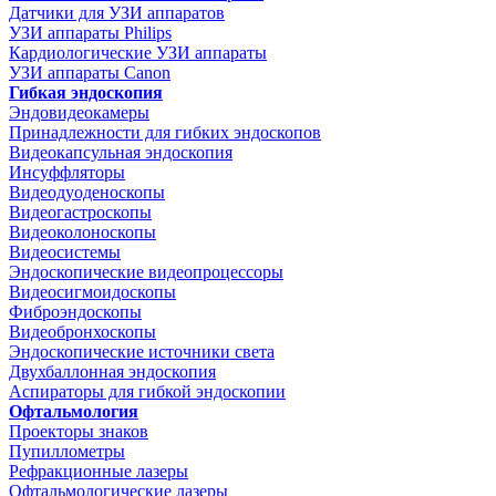
Датчики для УЗИ аппаратов
УЗИ аппараты Philips
Кардиологические УЗИ аппараты
УЗИ аппараты Canon
Гибкая эндоскопия
Эндовидеокамеры
Принадлежности для гибких эндоскопов
Видеокапсульная эндоскопия
Инсуффляторы
Видеодуоденоскопы
Видеогастроскопы
Видеоколоноскопы
Видеосистемы
Эндоскопические видеопроцессоры
Видеосигмоидоскопы
Фиброэндоскопы
Видеобронхоскопы
Эндоскопические источники света
Двухбаллонная эндоскопия
Аспираторы для гибкой эндоскопии
Офтальмология
Проекторы знаков
Пупиллометры
Рефракционные лазеры
Офтальмологические лазеры