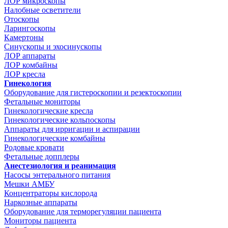
ЛОР микроскопы
Налобные осветители
Отоскопы
Ларингоскопы
Камертоны
Синускопы и эхосинускопы
ЛОР аппараты
ЛОР комбайны
ЛОР кресла
Гинекология
Оборудование для гистероскопии и резектоскопии
Фетальные мониторы
Гинекологические кресла
Гинекологические кольпоскопы
Аппараты для ирригации и аспирации
Гинекологические комбайны
Родовые кровати
Фетальные допплеры
Анестезиология и реанимация
Насосы энтерального питания
Мешки АМБУ
Концентраторы кислорода
Наркозные аппараты
Оборудование для терморегуляции пациента
Мониторы пациента