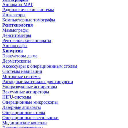
Аппараты МРТ
Радиологические системы
Инжекторы
Компьютерные томографы
Рентгенология
Маммографы
Денситометры
Рентгеновские аппараты
Ангиографы
Хирургия
Эвакуаторы дыма
Дерматоскопы
Аксессуары к операционнным столам
Системы навигации
Моторные системы
Расходные материалы для хирургии
Ультразвуковые аспираторы
Вакуумные аспираторы
HIFU-системы
Операционные микроскопы
Лазерные аппараты
Операционные столы
Операционные светильники
Медицинские консоли
Электрокоагуляторы