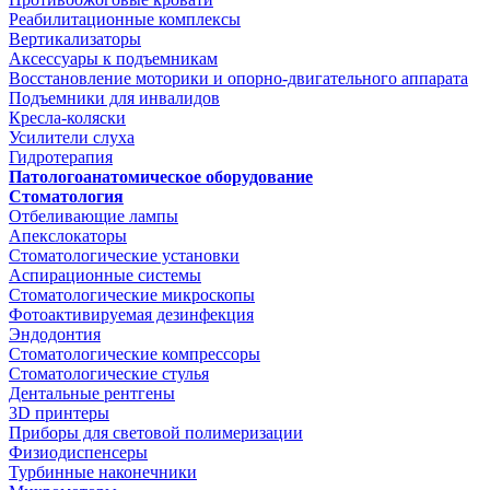
Реабилитационные комплексы
Вертикализаторы
Аксессуары к подъемникам
Восстановление моторики и опорно-двигательного аппарата
Подъемники для инвалидов
Кресла-коляски
Усилители слуха
Гидротерапия
Патологоанатомическое оборудование
Стоматология
Отбеливающие лампы
Апекслокаторы
Стоматологические установки
Аспирационные системы
Стоматологические микроскопы
Фотоактивируемая дезинфекция
Эндодонтия
Стоматологические компрессоры
Стоматологические стулья
Дентальные рентгены
3D принтеры
Приборы для световой полимеризации
Физиодиспенсеры
Турбинные наконечники