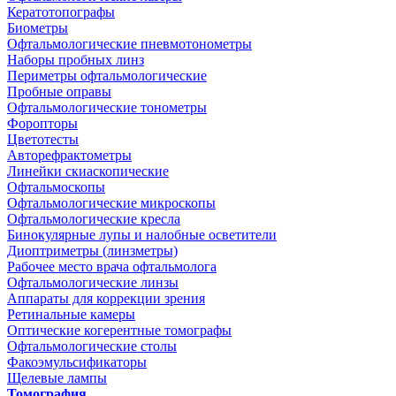
Кератотопографы
Биометры
Офтальмологические пневмотонометры
Наборы пробных линз
Периметры офтальмологические
Пробные оправы
Офтальмологические тонометры
Форопторы
Цветотесты
Авторефрактометры
Линейки скиаскопические
Офтальмоскопы
Офтальмологические микроскопы
Офтальмологические кресла
Бинокулярные лупы и налобные осветители
Диоптриметры (линзметры)
Рабочее место врача офтальмолога
Офтальмологические линзы
Аппараты для коррекции зрения
Ретинальные камеры
Оптические когерентные томографы
Офтальмологические столы
Факоэмульсификаторы
Щелевые лампы
Томография