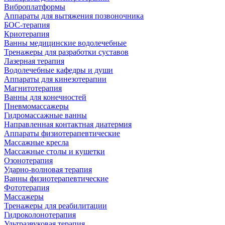
Виброплатформы
Аппараты для вытяжения позвоночника
БОС-терапия
Криотерапия
Ванны медицинские водолечебные
Тренажеры для разработки суставов
Лазерная терапия
Водолечебные кафедры и души
Аппараты для кинезотерапии
Магнитотерапия
Ванны для конечностей
Пневмомассажеры
Гидромассажные ванны
Направленная контактная диатермия
Аппараты физиотерапевтические
Массажные кресла
Массажные столы и кушетки
Озонотерапия
Ударно-волновая терапия
Ванны физиотерапевтические
Фототерапия
Массажеры
Тренажеры для реабилитации
Гидроколонотерапия
Ультразвуковая терапия