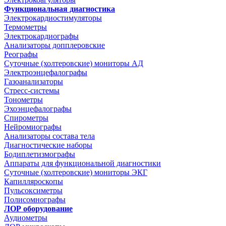
Функциональная диагностика
Электрокардиостимуляторы
Термометры
Электрокардиографы
Анализаторы допплеровские
Реографы
Суточные (холтеровские) мониторы АД
Электроэнцефалографы
Газоанализаторы
Стресс-системы
Тонометры
Эхоэнцефалографы
Спирометры
Нейромиографы
Анализаторы состава тела
Диагностические наборы
Бодиплетизмографы
Аппараты для функциональной диагностики
Суточные (холтеровские) мониторы ЭКГ
Капилляроскопы
Пульсоксиметры
Полисомнографы
ЛОР оборудование
Аудиометры