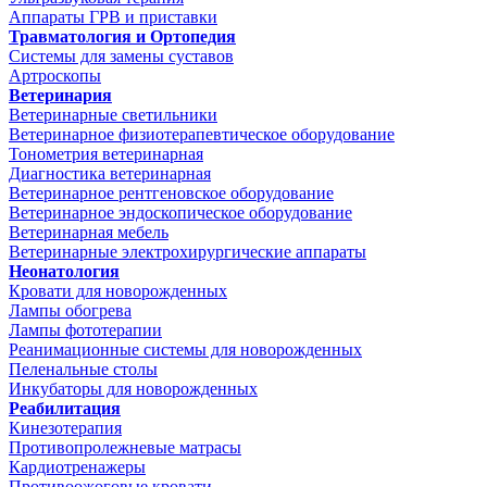
Аппараты ГРВ и приставки
Травматология и Ортопедия
Системы для замены суставов
Артроскопы
Ветеринария
Ветеринарные светильники
Ветеринарное физиотерапевтическое оборудование
Тонометрия ветеринарная
Диагностика ветеринарная
Ветеринарное рентгеновское оборудование
Ветеринарное эндоскопическое оборудование
Ветеринарная мебель
Ветеринарные электрохирургические аппараты
Неонатология
Кровати для новорожденных
Лампы обогрева
Лампы фототерапии
Реанимационные системы для новорожденных
Пеленальные столы
Инкубаторы для новорожденных
Реабилитация
Кинезотерапия
Противопролежневые матрасы
Кардиотренажеры
Противоожоговые кровати