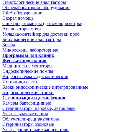
Гематологические анализаторы
Общелабораторное оборудование
ИФА оборудование
Скорая помощь
Спектрофотометры (фотоколориметры)
Анализаторы мочи
Укладка-контейнер для доставки проб
Биохимические анализаторы
Боксы
Микроскопы лабораторные
Программы для клиник
Жесткая эндоскопия
Медицинские мониторы
Эндоскопические помпы
Видеосистемы эндоскопические
Источники света
Блоки эндоскопические интегрированные
Эндоскопические стойки
Стерилизация и дезинфекция
Камеры бактерицидные
Стерилизаторы паровые, автоклавы
Ультразвуковые ванны
Облучатели-рециркуляторы
Стерилизаторы озоновые
Ультрафиолетовые кварцеватели