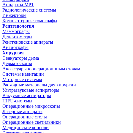
Аппараты МРТ
Радиологические системы
Инжекторы
Компьютерные томографы
Рентгенология
Маммографы
Денситометры
Рентгеновские аппараты
Ангиографы
Хирургия
Эвакуаторы дыма
Дерматоскопы
Аксессуары к операционнным столам
Системы навигации
Моторные системы
Расходные материалы для хирургии
Ультразвуковые аспираторы
Вакуумные аспираторы
HIFU-системы
Операционные микроскопы
Лазерные аппараты
Операционные столы
Операционные светильники
Медицинские консоли
Электрокоагуляторы