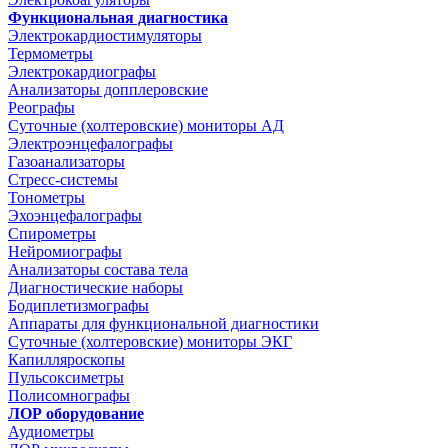
Функциональная диагностика
Электрокардиостимуляторы
Термометры
Электрокардиографы
Анализаторы допплеровские
Реографы
Суточные (холтеровские) мониторы АД
Электроэнцефалографы
Газоанализаторы
Стресс-системы
Тонометры
Эхоэнцефалографы
Спирометры
Нейромиографы
Анализаторы состава тела
Диагностические наборы
Бодиплетизмографы
Аппараты для функциональной диагностики
Суточные (холтеровские) мониторы ЭКГ
Капилляроскопы
Пульсоксиметры
Полисомнографы
ЛОР оборудование
Аудиометры