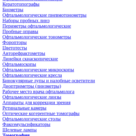
Кератотопографы
Биометры
Офтальмологические пневмотонометры
Наборы пробных линз
Периметры офтальмологические
Пробные оправы
Офтальмологические тонометры
Форопторы
Цветотесты
Авторефрактометры
Линейки скиаскопические
Офтальмоскопы
Офтальмологические микроскопы
Офтальмологические кресла
Бинокулярные лупы и налобные осветители
Диоптриметры (линзметры)
Рабочее место врача офтальмолога
Офтальмологические линзы
Аппараты для коррекции зрения
Ретинальные камеры
Оптические когерентные томографы
Офтальмологические столы
Факоэмульсификаторы
Щелевые лампы
Томография