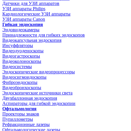
Датчики для УЗИ аппаратов
УЗИ аппараты Philips
Кардиологические УЗИ аппараты
УЗИ аппараты Canon
Гибкая эндоскопия
Эндовидеокамеры
Принадлежности для гибких эндоскопов
Видеокапсульная эндоскопия
Инсуффляторы
Видеодуоденоскопы
Видеогастроскопы
Видеоколоноскопы
Видеосистемы
Эндоскопические видеопроцессоры
Видеосигмоидоскопы
Фиброэндоскопы
Видеобронхоскопы
Эндоскопические источники света
Двухбаллонная эндоскопия
Аспираторы для гибкой эндоскопии
Офтальмология
Проекторы знаков
Пупиллометры
Рефракционные лазеры
Офтальмологические лазеры