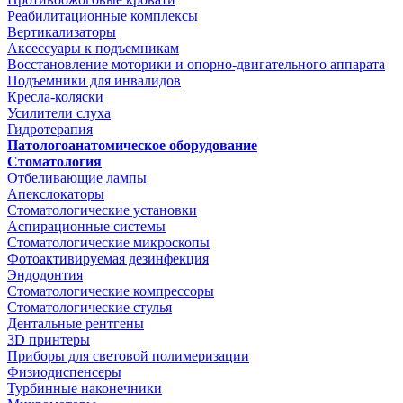
Реабилитационные комплексы
Вертикализаторы
Аксессуары к подъемникам
Восстановление моторики и опорно-двигательного аппарата
Подъемники для инвалидов
Кресла-коляски
Усилители слуха
Гидротерапия
Патологоанатомическое оборудование
Стоматология
Отбеливающие лампы
Апекслокаторы
Стоматологические установки
Аспирационные системы
Стоматологические микроскопы
Фотоактивируемая дезинфекция
Эндодонтия
Стоматологические компрессоры
Стоматологические стулья
Дентальные рентгены
3D принтеры
Приборы для световой полимеризации
Физиодиспенсеры
Турбинные наконечники