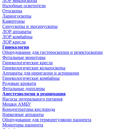
ЛОР микроскопы
Налобные осветители
Отоскопы
Ларингоскопы
Камертоны
Синускопы и эхосинускопы
ЛОР аппараты
ЛОР комбайны
ЛОР кресла
Гинекология
Оборудование для гистероскопии и резектоскопии
Фетальные мониторы
Гинекологические кресла
Гинекологические кольпоскопы
Аппараты для ирригации и аспирации
Гинекологические комбайны
Родовые кровати
Фетальные допплеры
Анестезиология и реанимация
Насосы энтерального питания
Мешки АМБУ
Концентраторы кислорода
Наркозные аппараты
Оборудование для терморегуляции пациента
Мониторы пациента