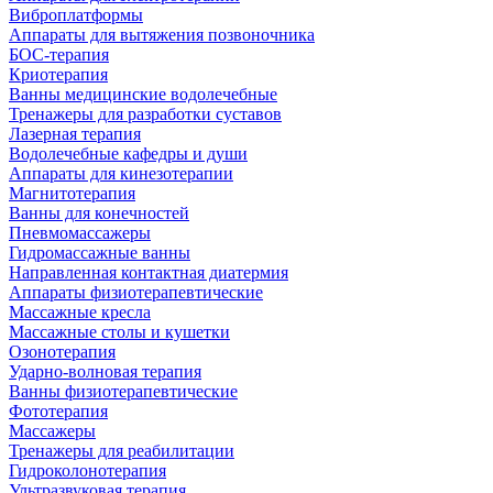
Виброплатформы
Аппараты для вытяжения позвоночника
БОС-терапия
Криотерапия
Ванны медицинские водолечебные
Тренажеры для разработки суставов
Лазерная терапия
Водолечебные кафедры и души
Аппараты для кинезотерапии
Магнитотерапия
Ванны для конечностей
Пневмомассажеры
Гидромассажные ванны
Направленная контактная диатермия
Аппараты физиотерапевтические
Массажные кресла
Массажные столы и кушетки
Озонотерапия
Ударно-волновая терапия
Ванны физиотерапевтические
Фототерапия
Массажеры
Тренажеры для реабилитации
Гидроколонотерапия
Ультразвуковая терапия