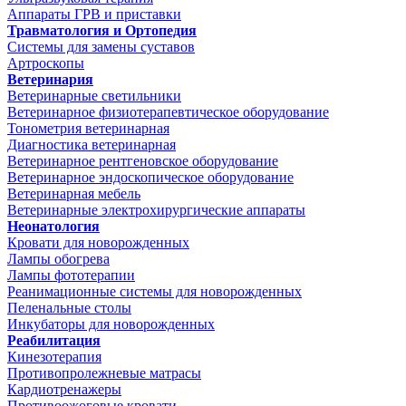
Аппараты ГРВ и приставки
Травматология и Ортопедия
Системы для замены суставов
Артроскопы
Ветеринария
Ветеринарные светильники
Ветеринарное физиотерапевтическое оборудование
Тонометрия ветеринарная
Диагностика ветеринарная
Ветеринарное рентгеновское оборудование
Ветеринарное эндоскопическое оборудование
Ветеринарная мебель
Ветеринарные электрохирургические аппараты
Неонатология
Кровати для новорожденных
Лампы обогрева
Лампы фототерапии
Реанимационные системы для новорожденных
Пеленальные столы
Инкубаторы для новорожденных
Реабилитация
Кинезотерапия
Противопролежневые матрасы
Кардиотренажеры
Противоожоговые кровати