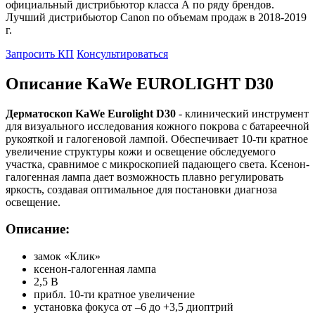
официальный дистрибьютор класса А по ряду брендов.
Лучший дистрибьютор Canon по объемам продаж в 2018-2019
г.
Запросить КП
Консультироваться
Описание KaWe EUROLIGHT D30
Дерматоскоп KaWe Eurolight D30
- клинический инструмент
для визуального исследования кожного покрова с батареечной
рукояткой и галогеновой лампой. Обеспечивает 10-ти кратное
увеличение структуры кожи и освещение обследуемого
участка, сравнимое с микроскопией падающего света. Ксенон-
галогенная лампа дает возможность плавно регулировать
яркость, создавая оптимальное для постановки диагноза
освещение.
Описание:
замок «Клик»
ксенон-галогенная лампа
2,5 В
прибл. 10-ти кратное увеличение
установка фокуса от –6 до +3,5 диоптрий