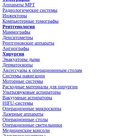
Аппараты МРТ
Радиологические системы
Инжекторы
Компьютерные томографы
Рентгенология
Маммографы
Денситометры
Рентгеновские аппараты
Ангиографы
Хирургия
Эвакуаторы дыма
Дерматоскопы
Аксессуары к операционнным столам
Системы навигации
Моторные системы
Расходные материалы для хирургии
Ультразвуковые аспираторы
Вакуумные аспираторы
HIFU-системы
Операционные микроскопы
Лазерные аппараты
Операционные столы
Операционные светильники
Медицинские консоли
Электрокоагуляторы