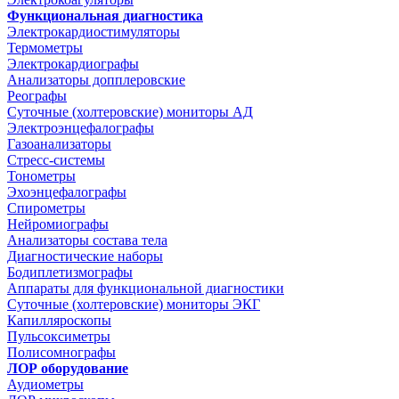
Функциональная диагностика
Электрокардиостимуляторы
Термометры
Электрокардиографы
Анализаторы допплеровские
Реографы
Суточные (холтеровские) мониторы АД
Электроэнцефалографы
Газоанализаторы
Стресс-системы
Тонометры
Эхоэнцефалографы
Спирометры
Нейромиографы
Анализаторы состава тела
Диагностические наборы
Бодиплетизмографы
Аппараты для функциональной диагностики
Суточные (холтеровские) мониторы ЭКГ
Капилляроскопы
Пульсоксиметры
Полисомнографы
ЛОР оборудование
Аудиометры