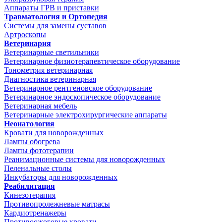
Аппараты ГРВ и приставки
Травматология и Ортопедия
Системы для замены суставов
Артроскопы
Ветеринария
Ветеринарные светильники
Ветеринарное физиотерапевтическое оборудование
Тонометрия ветеринарная
Диагностика ветеринарная
Ветеринарное рентгеновское оборудование
Ветеринарное эндоскопическое оборудование
Ветеринарная мебель
Ветеринарные электрохирургические аппараты
Неонатология
Кровати для новорожденных
Лампы обогрева
Лампы фототерапии
Реанимационные системы для новорожденных
Пеленальные столы
Инкубаторы для новорожденных
Реабилитация
Кинезотерапия
Противопролежневые матрасы
Кардиотренажеры
Противоожоговые кровати