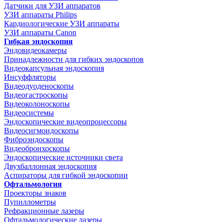
Датчики для УЗИ аппаратов
УЗИ аппараты Philips
Кардиологические УЗИ аппараты
УЗИ аппараты Canon
Гибкая эндоскопия
Эндовидеокамеры
Принадлежности для гибких эндоскопов
Видеокапсульная эндоскопия
Инсуффляторы
Видеодуоденоскопы
Видеогастроскопы
Видеоколоноскопы
Видеосистемы
Эндоскопические видеопроцессоры
Видеосигмоидоскопы
Фиброэндоскопы
Видеобронхоскопы
Эндоскопические источники света
Двухбаллонная эндоскопия
Аспираторы для гибкой эндоскопии
Офтальмология
Проекторы знаков
Пупиллометры
Рефракционные лазеры
Офтальмологические лазеры