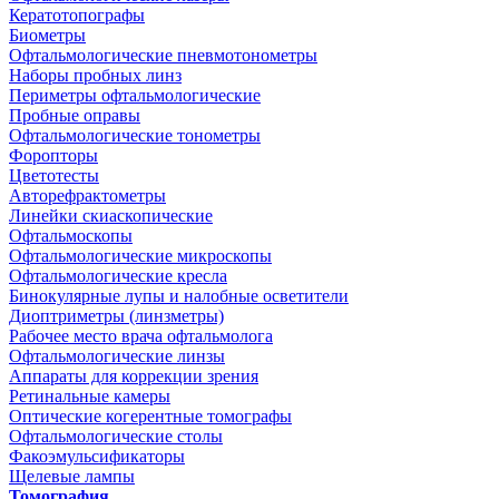
Кератотопографы
Биометры
Офтальмологические пневмотонометры
Наборы пробных линз
Периметры офтальмологические
Пробные оправы
Офтальмологические тонометры
Форопторы
Цветотесты
Авторефрактометры
Линейки скиаскопические
Офтальмоскопы
Офтальмологические микроскопы
Офтальмологические кресла
Бинокулярные лупы и налобные осветители
Диоптриметры (линзметры)
Рабочее место врача офтальмолога
Офтальмологические линзы
Аппараты для коррекции зрения
Ретинальные камеры
Оптические когерентные томографы
Офтальмологические столы
Факоэмульсификаторы
Щелевые лампы
Томография