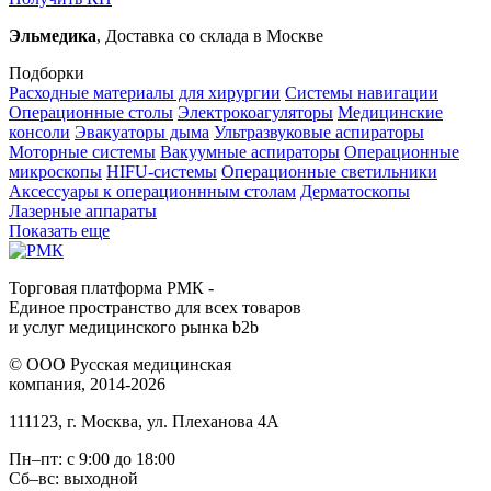
Эльмедика
, Доставка со склада в Москве
Подборки
Расходные материалы для хирургии
Системы навигации
Операционные столы
Электрокоагуляторы
Медицинские
консоли
Эвакуаторы дыма
Ультразвуковые аспираторы
Моторные системы
Вакуумные аспираторы
Операционные
микроскопы
HIFU-системы
Операционные светильники
Аксессуары к операционнным столам
Дерматоскопы
Лазерные аппараты
Показать еще
Торговая платформа РМК -
Единое пространство для всех товаров
и услуг медицинского рынка b2b
©
ООО Русская медицинская
компания
, 2014-2026
111123
,
г. Москва
,
ул. Плеханова 4А
Пн–пт: с 9:00 до 18:00
Сб–вс: выходной