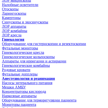
ЛОР микроскопы
Налобные осветители
Отоскопы
Ларингоскопы
Камертоны
Синускопы и эхосинускопы
ЛОР аппараты
ЛОР комбайны
ЛОР кресла
Гинекология
Оборудование для гистероскопии и резектоскопии
Фетальные мониторы
Гинекологические кресла
Гинекологические кольпоскопы
Аппараты для ирригации и аспирации
Гинекологические комбайны
Родовые кровати
Фетальные допплеры
Анестезиология и реанимация
Насосы энтерального питания
Мешки АМБУ
Концентраторы кислорода
Наркозные аппараты
Оборудование для терморегуляции пациента
Мониторы пациента