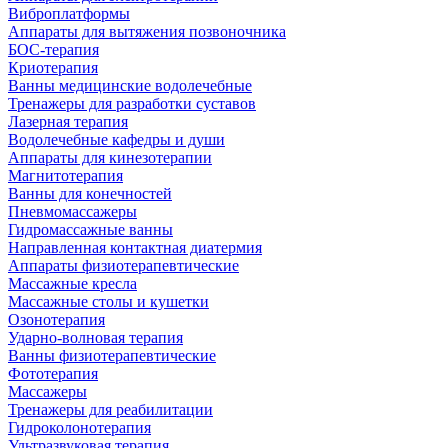
Виброплатформы
Аппараты для вытяжения позвоночника
БОС-терапия
Криотерапия
Ванны медицинские водолечебные
Тренажеры для разработки суставов
Лазерная терапия
Водолечебные кафедры и души
Аппараты для кинезотерапии
Магнитотерапия
Ванны для конечностей
Пневмомассажеры
Гидромассажные ванны
Направленная контактная диатермия
Аппараты физиотерапевтические
Массажные кресла
Массажные столы и кушетки
Озонотерапия
Ударно-волновая терапия
Ванны физиотерапевтические
Фототерапия
Массажеры
Тренажеры для реабилитации
Гидроколонотерапия
Ультразвуковая терапия