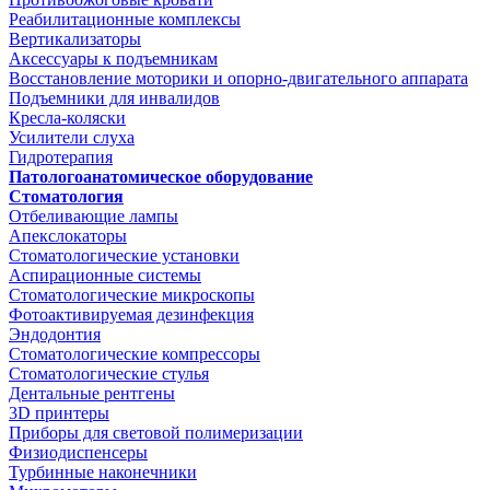
Реабилитационные комплексы
Вертикализаторы
Аксессуары к подъемникам
Восстановление моторики и опорно-двигательного аппарата
Подъемники для инвалидов
Кресла-коляски
Усилители слуха
Гидротерапия
Патологоанатомическое оборудование
Стоматология
Отбеливающие лампы
Апекслокаторы
Стоматологические установки
Аспирационные системы
Стоматологические микроскопы
Фотоактивируемая дезинфекция
Эндодонтия
Стоматологические компрессоры
Стоматологические стулья
Дентальные рентгены
3D принтеры
Приборы для световой полимеризации
Физиодиспенсеры
Турбинные наконечники