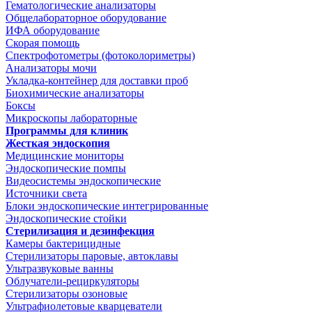
Гематологические анализаторы
Общелабораторное оборудование
ИФА оборудование
Скорая помощь
Спектрофотометры (фотоколориметры)
Анализаторы мочи
Укладка-контейнер для доставки проб
Биохимические анализаторы
Боксы
Микроскопы лабораторные
Программы для клиник
Жесткая эндоскопия
Медицинские мониторы
Эндоскопические помпы
Видеосистемы эндоскопические
Источники света
Блоки эндоскопические интегрированные
Эндоскопические стойки
Стерилизация и дезинфекция
Камеры бактерицидные
Стерилизаторы паровые, автоклавы
Ультразвуковые ванны
Облучатели-рециркуляторы
Стерилизаторы озоновые
Ультрафиолетовые кварцеватели