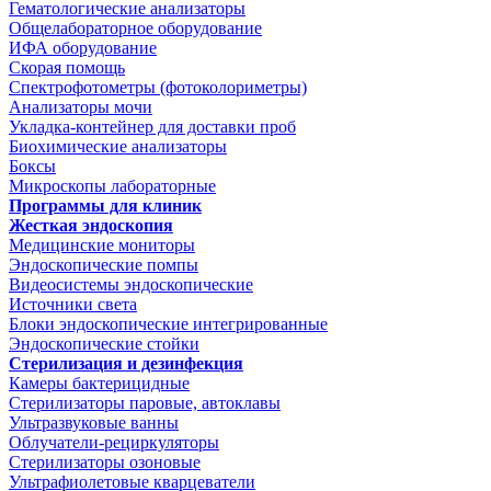
Гематологические анализаторы
Общелабораторное оборудование
ИФА оборудование
Скорая помощь
Спектрофотометры (фотоколориметры)
Анализаторы мочи
Укладка-контейнер для доставки проб
Биохимические анализаторы
Боксы
Микроскопы лабораторные
Программы для клиник
Жесткая эндоскопия
Медицинские мониторы
Эндоскопические помпы
Видеосистемы эндоскопические
Источники света
Блоки эндоскопические интегрированные
Эндоскопические стойки
Стерилизация и дезинфекция
Камеры бактерицидные
Стерилизаторы паровые, автоклавы
Ультразвуковые ванны
Облучатели-рециркуляторы
Стерилизаторы озоновые
Ультрафиолетовые кварцеватели