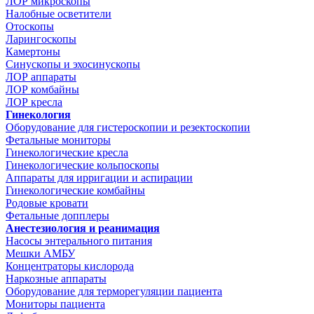
ЛОР микроскопы
Налобные осветители
Отоскопы
Ларингоскопы
Камертоны
Синускопы и эхосинускопы
ЛОР аппараты
ЛОР комбайны
ЛОР кресла
Гинекология
Оборудование для гистероскопии и резектоскопии
Фетальные мониторы
Гинекологические кресла
Гинекологические кольпоскопы
Аппараты для ирригации и аспирации
Гинекологические комбайны
Родовые кровати
Фетальные допплеры
Анестезиология и реанимация
Насосы энтерального питания
Мешки АМБУ
Концентраторы кислорода
Наркозные аппараты
Оборудование для терморегуляции пациента
Мониторы пациента