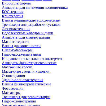
Виброплатформы
Аппараты для вытяжения позвоночника
БОС-терапия
Криотерапия
Ванны медицинские водолечебные
Тренажеры для разработки суставов
Лазерная терапия
Водолечебные кафедры и души
Аппараты для кинезотерапии
Магнитотерапия
Ванны для конечностей
Пневмомассажеры
Гидромассажные ванны
Направленная контактная диатермия
Аппараты физиотерапевтические
Массажные кресла
Массажные столы и кушетки
Озонотерапия
Ударно-волновая терапия
Ванны физиотерапевтические
Фототерапия
Массажеры
Тренажеры для реабилитации
Гидроколонотерапия
Ультразвуковая терапия