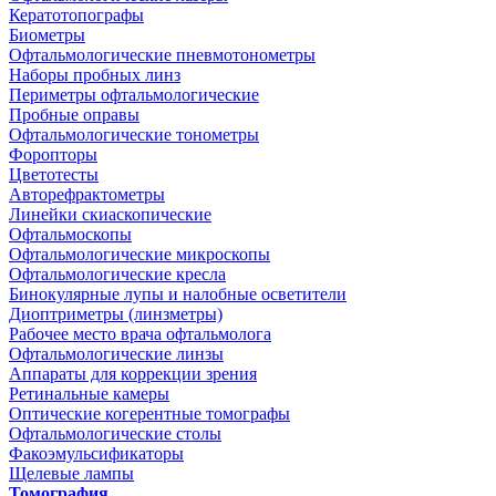
Кератотопографы
Биометры
Офтальмологические пневмотонометры
Наборы пробных линз
Периметры офтальмологические
Пробные оправы
Офтальмологические тонометры
Форопторы
Цветотесты
Авторефрактометры
Линейки скиаскопические
Офтальмоскопы
Офтальмологические микроскопы
Офтальмологические кресла
Бинокулярные лупы и налобные осветители
Диоптриметры (линзметры)
Рабочее место врача офтальмолога
Офтальмологические линзы
Аппараты для коррекции зрения
Ретинальные камеры
Оптические когерентные томографы
Офтальмологические столы
Факоэмульсификаторы
Щелевые лампы
Томография