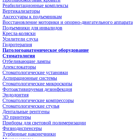
Реабилитационные комплексы
Вертикализаторы
Аксессуары к подъемникам
Восстановление моторики и опорно-двигательного аппарата
Подъемники для инвалидов
Кресла-коляски
Усилители слуха
Гидротерапия
Патологоанатомическое оборудование
Стоматология
Отбеливающие лампы
Апекслокаторы
Стоматологические установки
Аспирационные системы
Стоматологические микроскопы
Фотоактивируемая дезинфекция
Эндодонтия
Стоматологические компрессоры
Стоматологические стулья
Дентальные рентгены
3D принтеры
Приборы для световой полимеризации
Физиодиспенсеры
Турбинные наконечники