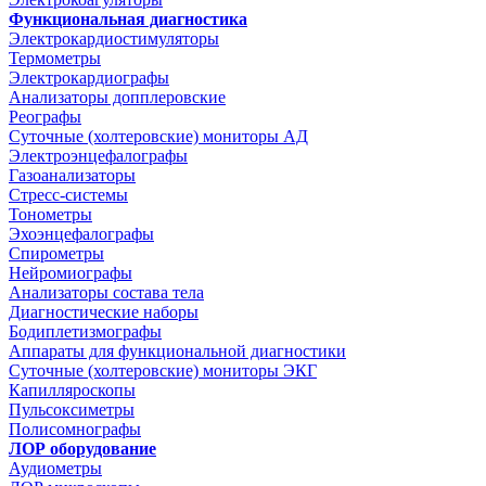
Функциональная диагностика
Электрокардиостимуляторы
Термометры
Электрокардиографы
Анализаторы допплеровские
Реографы
Суточные (холтеровские) мониторы АД
Электроэнцефалографы
Газоанализаторы
Стресс-системы
Тонометры
Эхоэнцефалографы
Спирометры
Нейромиографы
Анализаторы состава тела
Диагностические наборы
Бодиплетизмографы
Аппараты для функциональной диагностики
Суточные (холтеровские) мониторы ЭКГ
Капилляроскопы
Пульсоксиметры
Полисомнографы
ЛОР оборудование
Аудиометры