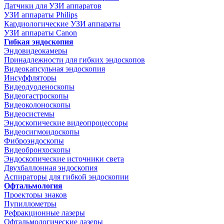
Датчики для УЗИ аппаратов
УЗИ аппараты Philips
Кардиологические УЗИ аппараты
УЗИ аппараты Canon
Гибкая эндоскопия
Эндовидеокамеры
Принадлежности для гибких эндоскопов
Видеокапсульная эндоскопия
Инсуффляторы
Видеодуоденоскопы
Видеогастроскопы
Видеоколоноскопы
Видеосистемы
Эндоскопические видеопроцессоры
Видеосигмоидоскопы
Фиброэндоскопы
Видеобронхоскопы
Эндоскопические источники света
Двухбаллонная эндоскопия
Аспираторы для гибкой эндоскопии
Офтальмология
Проекторы знаков
Пупиллометры
Рефракционные лазеры
Офтальмологические лазеры