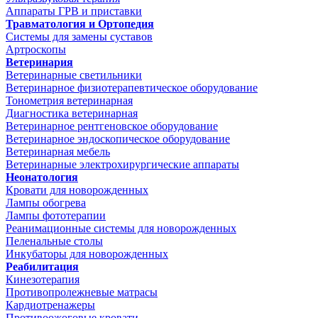
Аппараты ГРВ и приставки
Травматология и Ортопедия
Системы для замены суставов
Артроскопы
Ветеринария
Ветеринарные светильники
Ветеринарное физиотерапевтическое оборудование
Тонометрия ветеринарная
Диагностика ветеринарная
Ветеринарное рентгеновское оборудование
Ветеринарное эндоскопическое оборудование
Ветеринарная мебель
Ветеринарные электрохирургические аппараты
Неонатология
Кровати для новорожденных
Лампы обогрева
Лампы фототерапии
Реанимационные системы для новорожденных
Пеленальные столы
Инкубаторы для новорожденных
Реабилитация
Кинезотерапия
Противопролежневые матрасы
Кардиотренажеры
Противоожоговые кровати