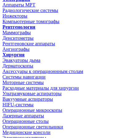
Аппараты МРТ
Радиологические системы
Инжекторы
Компьютерные томографы
Рентгенология
Маммографы
Денситометры
Рентгеновские аппараты
Ангиографы
Хирургия
Эвакуаторы дыма
Дерматоскопы
Аксессуары к операционнным столам
Системы навигации
Моторные системы
Расходные материалы для хирургии
Ультразвуковые аспираторы
Вакуумные аспираторы
HIFU-системы
Операционные микроскопы
Лазерные аппараты
Операционные столы
Операционные светильники
Медицинские консоли
Электрокоагуляторы