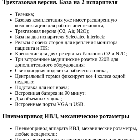
Трехгазовая версия. База на 2 испарителя
Тележка;
Базовая комплектация уже имеет расширенную
комплектацию для работы анестезиолога;
Трехгазовая версия (О2, Air, N2O);
База на два испарителя Selectatec Interlock;
Рельсы с обеих сторон для крепления монитора
пациента и ПК;
Крепление для двух резервных баллонов О2 и N2O;
Три встроенные медицинские розетки 220В для
дополнительного оборудования;
Светодиодная подсветка рабочего столика;
Центральный тормоз фиксирует все 4 колеса одной
педалью;
Подставка для ног врача;
Встроенная батарея на 90 минут;
Два объемных ящика;
Встроенные порты VGA и USB.
Пневмопривод ИВЛ, механические ротаметры
Пневмопривод аппарата ИВЛ, механические ротаметры,
любые испарители;
Привод вентилятора от сжатого кислорода или воздуха