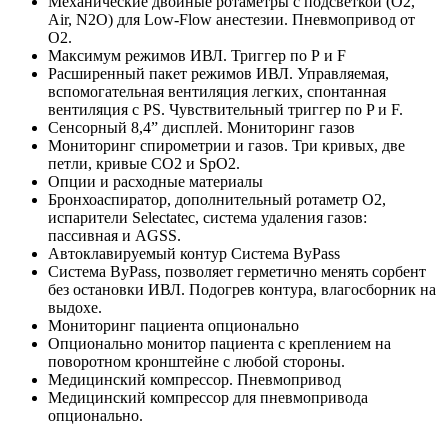
Механические двойные ротаметры с подсветкой (О2,
Air, N2O) для Low-Flow анестезии. Пневмопривод от
О2.
Максимум режимов ИВЛ. Триггер по Р и F
Расширенный пакет режимов ИВЛ. Управляемая,
вспомогательная вентиляция легких, спонтанная
вентиляция с PS. Чувствительный триггер по P и F.
Сенсорный 8,4” дисплей. Мониторинг газов
Мониторинг спирометрии и газов. Три кривых, две
петли, кривые СО2 и SpO2.
Опции и расходные материалы
Бронхоаспиратор, дополнительный ротаметр О2,
испарители Selectatec, система удаления газов:
пассивная и AGSS.
Автоклавируемый контур Система ByPass
Система ByPass, позволяет герметично менять сорбент
без остановки ИВЛ. Подогрев контура, влагосборник на
выдохе.
Мониторинг пациента опционально
Опционально монитор пациента с креплением на
поворотном кронштейне с любой стороны.
Медицинский компрессор. Пневмопривод
Медицинский компрессор для пневмопривода
опционально.