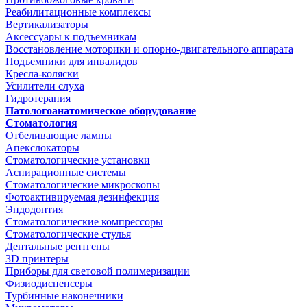
Реабилитационные комплексы
Вертикализаторы
Аксессуары к подъемникам
Восстановление моторики и опорно-двигательного аппарата
Подъемники для инвалидов
Кресла-коляски
Усилители слуха
Гидротерапия
Патологоанатомическое оборудование
Стоматология
Отбеливающие лампы
Апекслокаторы
Стоматологические установки
Аспирационные системы
Стоматологические микроскопы
Фотоактивируемая дезинфекция
Эндодонтия
Стоматологические компрессоры
Стоматологические стулья
Дентальные рентгены
3D принтеры
Приборы для световой полимеризации
Физиодиспенсеры
Турбинные наконечники