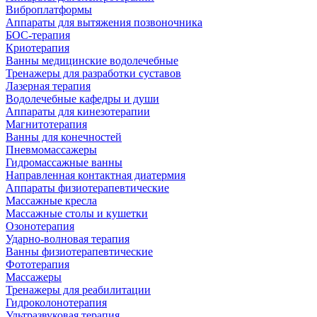
Виброплатформы
Аппараты для вытяжения позвоночника
БОС-терапия
Криотерапия
Ванны медицинские водолечебные
Тренажеры для разработки суставов
Лазерная терапия
Водолечебные кафедры и души
Аппараты для кинезотерапии
Магнитотерапия
Ванны для конечностей
Пневмомассажеры
Гидромассажные ванны
Направленная контактная диатермия
Аппараты физиотерапевтические
Массажные кресла
Массажные столы и кушетки
Озонотерапия
Ударно-волновая терапия
Ванны физиотерапевтические
Фототерапия
Массажеры
Тренажеры для реабилитации
Гидроколонотерапия
Ультразвуковая терапия