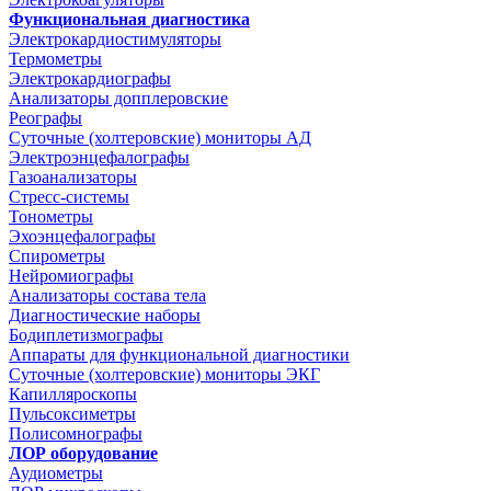
Функциональная диагностика
Электрокардиостимуляторы
Термометры
Электрокардиографы
Анализаторы допплеровские
Реографы
Суточные (холтеровские) мониторы АД
Электроэнцефалографы
Газоанализаторы
Стресс-системы
Тонометры
Эхоэнцефалографы
Спирометры
Нейромиографы
Анализаторы состава тела
Диагностические наборы
Бодиплетизмографы
Аппараты для функциональной диагностики
Суточные (холтеровские) мониторы ЭКГ
Капилляроскопы
Пульсоксиметры
Полисомнографы
ЛОР оборудование
Аудиометры