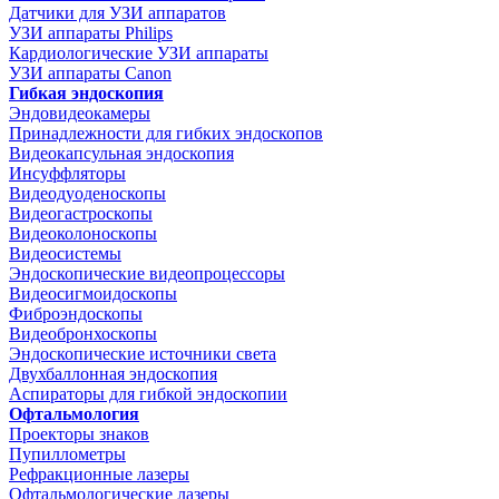
Датчики для УЗИ аппаратов
УЗИ аппараты Philips
Кардиологические УЗИ аппараты
УЗИ аппараты Canon
Гибкая эндоскопия
Эндовидеокамеры
Принадлежности для гибких эндоскопов
Видеокапсульная эндоскопия
Инсуффляторы
Видеодуоденоскопы
Видеогастроскопы
Видеоколоноскопы
Видеосистемы
Эндоскопические видеопроцессоры
Видеосигмоидоскопы
Фиброэндоскопы
Видеобронхоскопы
Эндоскопические источники света
Двухбаллонная эндоскопия
Аспираторы для гибкой эндоскопии
Офтальмология
Проекторы знаков
Пупиллометры
Рефракционные лазеры
Офтальмологические лазеры