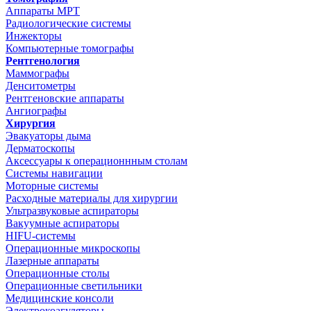
Аппараты МРТ
Радиологические системы
Инжекторы
Компьютерные томографы
Рентгенология
Маммографы
Денситометры
Рентгеновские аппараты
Ангиографы
Хирургия
Эвакуаторы дыма
Дерматоскопы
Аксессуары к операционнным столам
Системы навигации
Моторные системы
Расходные материалы для хирургии
Ультразвуковые аспираторы
Вакуумные аспираторы
HIFU-системы
Операционные микроскопы
Лазерные аппараты
Операционные столы
Операционные светильники
Медицинские консоли
Электрокоагуляторы