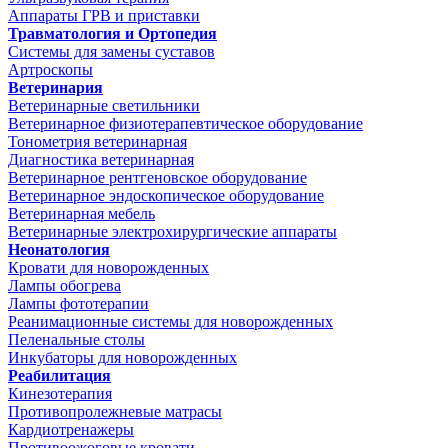
Аппараты ГРВ и приставки
Травматология и Ортопедия
Системы для замены суставов
Артроскопы
Ветеринария
Ветеринарные светильники
Ветеринарное физиотерапевтическое оборудование
Тонометрия ветеринарная
Диагностика ветеринарная
Ветеринарное рентгеновское оборудование
Ветеринарное эндоскопическое оборудование
Ветеринарная мебель
Ветеринарные электрохирургические аппараты
Неонатология
Кровати для новорожденных
Лампы обогрева
Лампы фототерапии
Реанимационные системы для новорожденных
Пеленальные столы
Инкубаторы для новорожденных
Реабилитация
Кинезотерапия
Противопролежневые матрасы
Кардиотренажеры
Противоожоговые кровати