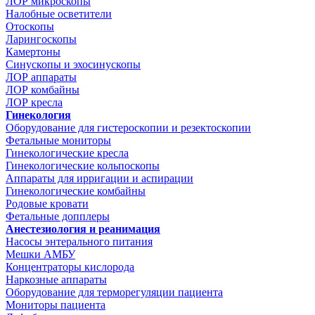
ЛОР микроскопы
Налобные осветители
Отоскопы
Ларингоскопы
Камертоны
Синускопы и эхосинускопы
ЛОР аппараты
ЛОР комбайны
ЛОР кресла
Гинекология
Оборудование для гистероскопии и резектоскопии
Фетальные мониторы
Гинекологические кресла
Гинекологические кольпоскопы
Аппараты для ирригации и аспирации
Гинекологические комбайны
Родовые кровати
Фетальные допплеры
Анестезиология и реанимация
Насосы энтерального питания
Мешки АМБУ
Концентраторы кислорода
Наркозные аппараты
Оборудование для терморегуляции пациента
Мониторы пациента