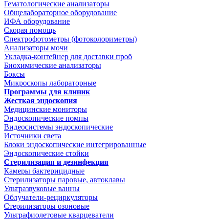
Гематологические анализаторы
Общелабораторное оборудование
ИФА оборудование
Скорая помощь
Спектрофотометры (фотоколориметры)
Анализаторы мочи
Укладка-контейнер для доставки проб
Биохимические анализаторы
Боксы
Микроскопы лабораторные
Программы для клиник
Жесткая эндоскопия
Медицинские мониторы
Эндоскопические помпы
Видеосистемы эндоскопические
Источники света
Блоки эндоскопические интегрированные
Эндоскопические стойки
Стерилизация и дезинфекция
Камеры бактерицидные
Стерилизаторы паровые, автоклавы
Ультразвуковые ванны
Облучатели-рециркуляторы
Стерилизаторы озоновые
Ультрафиолетовые кварцеватели