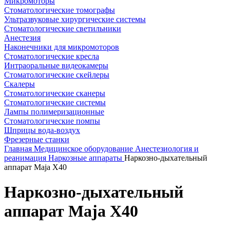
Микромоторы
Стоматологические томографы
Ультразвуковые хирургические системы
Стоматологические светильники
Анестезия
Наконечники для микромоторов
Стоматологические кресла
Интраоральные видеокамеры
Стоматологические скейлеры
Скалеры
Стоматологические сканеры
Стоматологические системы
Лампы полимеризационные
Стоматологические помпы
Шприцы вода-воздух
Фрезерные станки
Главная
Медицинское оборудование
Анестезиология и
реанимация
Наркозные аппараты
Наркозно-дыхательный
аппарат Maja Х40
Наркозно-дыхательный
аппарат Maja Х40