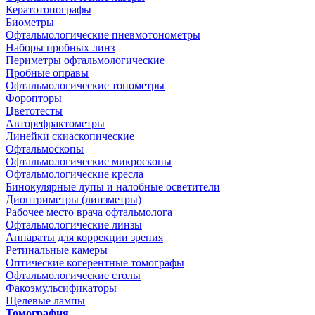
Кератотопографы
Биометры
Офтальмологические пневмотонометры
Наборы пробных линз
Периметры офтальмологические
Пробные оправы
Офтальмологические тонометры
Форопторы
Цветотесты
Авторефрактометры
Линейки скиаскопические
Офтальмоскопы
Офтальмологические микроскопы
Офтальмологические кресла
Бинокулярные лупы и налобные осветители
Диоптриметры (линзметры)
Рабочее место врача офтальмолога
Офтальмологические линзы
Аппараты для коррекции зрения
Ретинальные камеры
Оптические когерентные томографы
Офтальмологические столы
Факоэмульсификаторы
Щелевые лампы
Томография