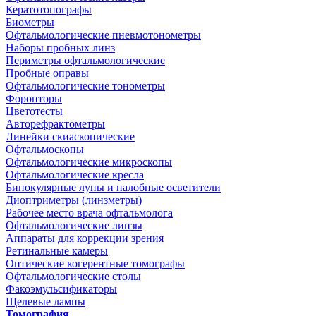
Кератотопографы
Биометры
Офтальмологические пневмотонометры
Наборы пробных линз
Периметры офтальмологические
Пробные оправы
Офтальмологические тонометры
Форопторы
Цветотесты
Авторефрактометры
Линейки скиаскопические
Офтальмоскопы
Офтальмологические микроскопы
Офтальмологические кресла
Бинокулярные лупы и налобные осветители
Диоптриметры (линзметры)
Рабочее место врача офтальмолога
Офтальмологические линзы
Аппараты для коррекции зрения
Ретинальные камеры
Оптические когерентные томографы
Офтальмологические столы
Факоэмульсификаторы
Щелевые лампы
Томография