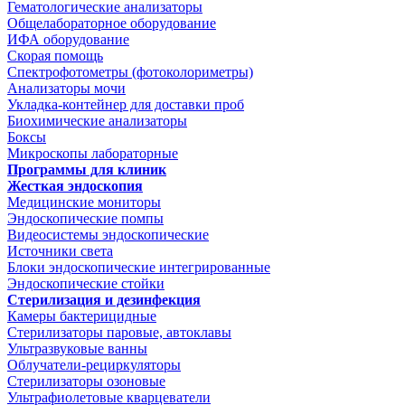
Гематологические анализаторы
Общелабораторное оборудование
ИФА оборудование
Скорая помощь
Спектрофотометры (фотоколориметры)
Анализаторы мочи
Укладка-контейнер для доставки проб
Биохимические анализаторы
Боксы
Микроскопы лабораторные
Программы для клиник
Жесткая эндоскопия
Медицинские мониторы
Эндоскопические помпы
Видеосистемы эндоскопические
Источники света
Блоки эндоскопические интегрированные
Эндоскопические стойки
Стерилизация и дезинфекция
Камеры бактерицидные
Стерилизаторы паровые, автоклавы
Ультразвуковые ванны
Облучатели-рециркуляторы
Стерилизаторы озоновые
Ультрафиолетовые кварцеватели