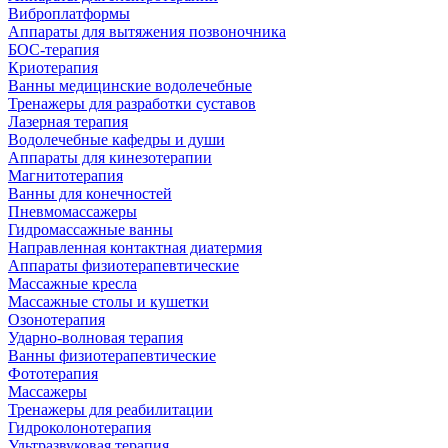
Виброплатформы
Аппараты для вытяжения позвоночника
БОС-терапия
Криотерапия
Ванны медицинские водолечебные
Тренажеры для разработки суставов
Лазерная терапия
Водолечебные кафедры и души
Аппараты для кинезотерапии
Магнитотерапия
Ванны для конечностей
Пневмомассажеры
Гидромассажные ванны
Направленная контактная диатермия
Аппараты физиотерапевтические
Массажные кресла
Массажные столы и кушетки
Озонотерапия
Ударно-волновая терапия
Ванны физиотерапевтические
Фототерапия
Массажеры
Тренажеры для реабилитации
Гидроколонотерапия
Ультразвуковая терапия