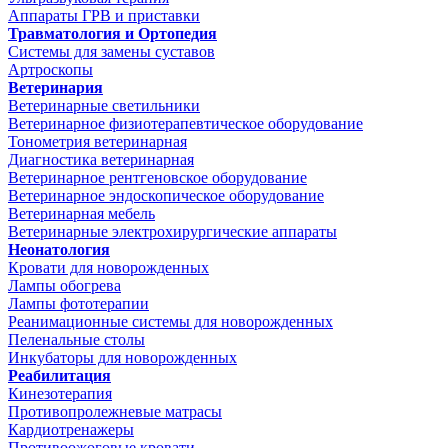
Аппараты ГРВ и приставки
Травматология и Ортопедия
Системы для замены суставов
Артроскопы
Ветеринария
Ветеринарные светильники
Ветеринарное физиотерапевтическое оборудование
Тонометрия ветеринарная
Диагностика ветеринарная
Ветеринарное рентгеновское оборудование
Ветеринарное эндоскопическое оборудование
Ветеринарная мебель
Ветеринарные электрохирургические аппараты
Неонатология
Кровати для новорожденных
Лампы обогрева
Лампы фототерапии
Реанимационные системы для новорожденных
Пеленальные столы
Инкубаторы для новорожденных
Реабилитация
Кинезотерапия
Противопролежневые матрасы
Кардиотренажеры
Противоожоговые кровати