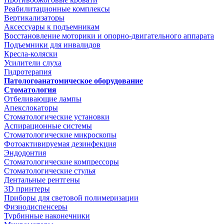
Реабилитационные комплексы
Вертикализаторы
Аксессуары к подъемникам
Восстановление моторики и опорно-двигательного аппарата
Подъемники для инвалидов
Кресла-коляски
Усилители слуха
Гидротерапия
Патологоанатомическое оборудование
Стоматология
Отбеливающие лампы
Апекслокаторы
Стоматологические установки
Аспирационные системы
Стоматологические микроскопы
Фотоактивируемая дезинфекция
Эндодонтия
Стоматологические компрессоры
Стоматологические стулья
Дентальные рентгены
3D принтеры
Приборы для световой полимеризации
Физиодиспенсеры
Турбинные наконечники