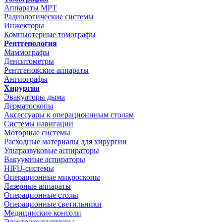
Аппараты МРТ
Радиологические системы
Инжекторы
Компьютерные томографы
Рентгенология
Маммографы
Денситометры
Рентгеновские аппараты
Ангиографы
Хирургия
Эвакуаторы дыма
Дерматоскопы
Аксессуары к операционнным столам
Системы навигации
Моторные системы
Расходные материалы для хирургии
Ультразвуковые аспираторы
Вакуумные аспираторы
HIFU-системы
Операционные микроскопы
Лазерные аппараты
Операционные столы
Операционные светильники
Медицинские консоли
Электрокоагуляторы