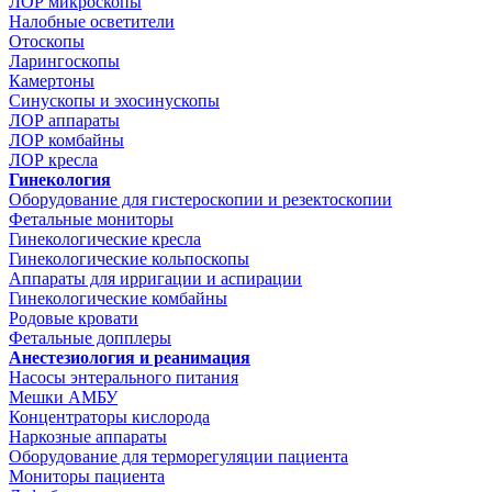
ЛОР микроскопы
Налобные осветители
Отоскопы
Ларингоскопы
Камертоны
Синускопы и эхосинускопы
ЛОР аппараты
ЛОР комбайны
ЛОР кресла
Гинекология
Оборудование для гистероскопии и резектоскопии
Фетальные мониторы
Гинекологические кресла
Гинекологические кольпоскопы
Аппараты для ирригации и аспирации
Гинекологические комбайны
Родовые кровати
Фетальные допплеры
Анестезиология и реанимация
Насосы энтерального питания
Мешки АМБУ
Концентраторы кислорода
Наркозные аппараты
Оборудование для терморегуляции пациента
Мониторы пациента