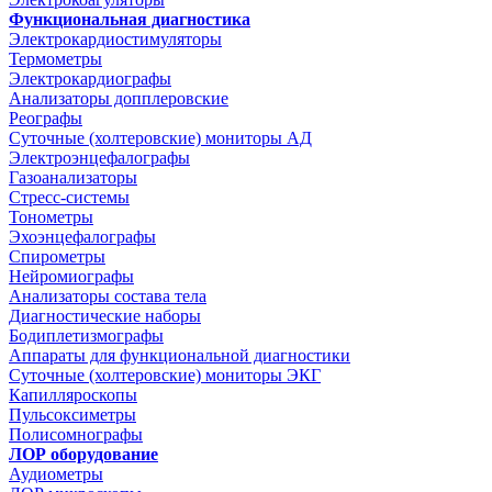
Функциональная диагностика
Электрокардиостимуляторы
Термометры
Электрокардиографы
Анализаторы допплеровские
Реографы
Суточные (холтеровские) мониторы АД
Электроэнцефалографы
Газоанализаторы
Стресс-системы
Тонометры
Эхоэнцефалографы
Спирометры
Нейромиографы
Анализаторы состава тела
Диагностические наборы
Бодиплетизмографы
Аппараты для функциональной диагностики
Суточные (холтеровские) мониторы ЭКГ
Капилляроскопы
Пульсоксиметры
Полисомнографы
ЛОР оборудование
Аудиометры