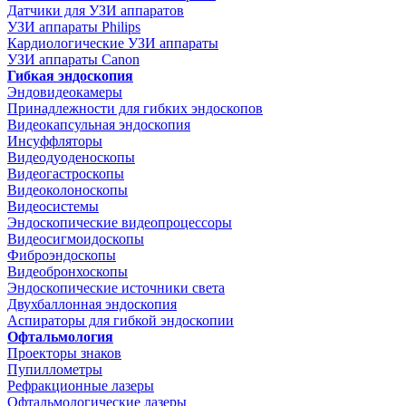
Датчики для УЗИ аппаратов
УЗИ аппараты Philips
Кардиологические УЗИ аппараты
УЗИ аппараты Canon
Гибкая эндоскопия
Эндовидеокамеры
Принадлежности для гибких эндоскопов
Видеокапсульная эндоскопия
Инсуффляторы
Видеодуоденоскопы
Видеогастроскопы
Видеоколоноскопы
Видеосистемы
Эндоскопические видеопроцессоры
Видеосигмоидоскопы
Фиброэндоскопы
Видеобронхоскопы
Эндоскопические источники света
Двухбаллонная эндоскопия
Аспираторы для гибкой эндоскопии
Офтальмология
Проекторы знаков
Пупиллометры
Рефракционные лазеры
Офтальмологические лазеры