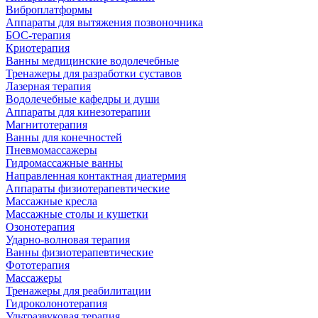
Виброплатформы
Аппараты для вытяжения позвоночника
БОС-терапия
Криотерапия
Ванны медицинские водолечебные
Тренажеры для разработки суставов
Лазерная терапия
Водолечебные кафедры и души
Аппараты для кинезотерапии
Магнитотерапия
Ванны для конечностей
Пневмомассажеры
Гидромассажные ванны
Направленная контактная диатермия
Аппараты физиотерапевтические
Массажные кресла
Массажные столы и кушетки
Озонотерапия
Ударно-волновая терапия
Ванны физиотерапевтические
Фототерапия
Массажеры
Тренажеры для реабилитации
Гидроколонотерапия
Ультразвуковая терапия