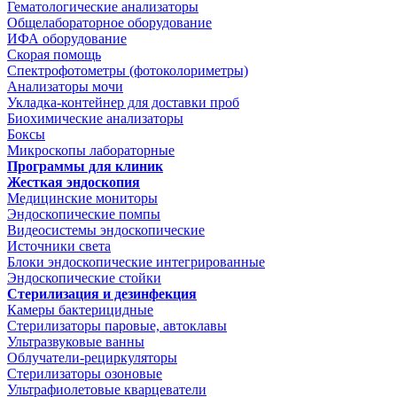
Гематологические анализаторы
Общелабораторное оборудование
ИФА оборудование
Скорая помощь
Спектрофотометры (фотоколориметры)
Анализаторы мочи
Укладка-контейнер для доставки проб
Биохимические анализаторы
Боксы
Микроскопы лабораторные
Программы для клиник
Жесткая эндоскопия
Медицинские мониторы
Эндоскопические помпы
Видеосистемы эндоскопические
Источники света
Блоки эндоскопические интегрированные
Эндоскопические стойки
Стерилизация и дезинфекция
Камеры бактерицидные
Стерилизаторы паровые, автоклавы
Ультразвуковые ванны
Облучатели-рециркуляторы
Стерилизаторы озоновые
Ультрафиолетовые кварцеватели