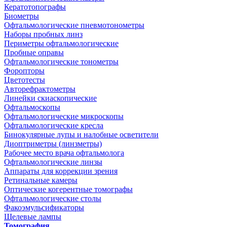
Кератотопографы
Биометры
Офтальмологические пневмотонометры
Наборы пробных линз
Периметры офтальмологические
Пробные оправы
Офтальмологические тонометры
Форопторы
Цветотесты
Авторефрактометры
Линейки скиаскопические
Офтальмоскопы
Офтальмологические микроскопы
Офтальмологические кресла
Бинокулярные лупы и налобные осветители
Диоптриметры (линзметры)
Рабочее место врача офтальмолога
Офтальмологические линзы
Аппараты для коррекции зрения
Ретинальные камеры
Оптические когерентные томографы
Офтальмологические столы
Факоэмульсификаторы
Щелевые лампы
Томография