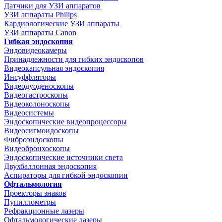
Датчики для УЗИ аппаратов
УЗИ аппараты Philips
Кардиологические УЗИ аппараты
УЗИ аппараты Canon
Гибкая эндоскопия
Эндовидеокамеры
Принадлежности для гибких эндоскопов
Видеокапсульная эндоскопия
Инсуффляторы
Видеодуоденоскопы
Видеогастроскопы
Видеоколоноскопы
Видеосистемы
Эндоскопические видеопроцессоры
Видеосигмоидоскопы
Фиброэндоскопы
Видеобронхоскопы
Эндоскопические источники света
Двухбаллонная эндоскопия
Аспираторы для гибкой эндоскопии
Офтальмология
Проекторы знаков
Пупиллометры
Рефракционные лазеры
Офтальмологические лазеры