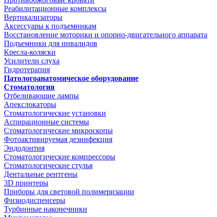
Реабилитационные комплексы
Вертикализаторы
Аксессуары к подъемникам
Восстановление моторики и опорно-двигательного аппарата
Подъемники для инвалидов
Кресла-коляски
Усилители слуха
Гидротерапия
Патологоанатомическое оборудование
Стоматология
Отбеливающие лампы
Апекслокаторы
Стоматологические установки
Аспирационные системы
Стоматологические микроскопы
Фотоактивируемая дезинфекция
Эндодонтия
Стоматологические компрессоры
Стоматологические стулья
Дентальные рентгены
3D принтеры
Приборы для световой полимеризации
Физиодиспенсеры
Турбинные наконечники