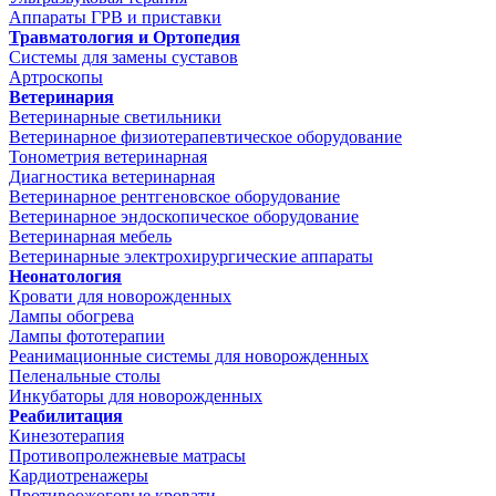
Аппараты ГРВ и приставки
Травматология и Ортопедия
Системы для замены суставов
Артроскопы
Ветеринария
Ветеринарные светильники
Ветеринарное физиотерапевтическое оборудование
Тонометрия ветеринарная
Диагностика ветеринарная
Ветеринарное рентгеновское оборудование
Ветеринарное эндоскопическое оборудование
Ветеринарная мебель
Ветеринарные электрохирургические аппараты
Неонатология
Кровати для новорожденных
Лампы обогрева
Лампы фототерапии
Реанимационные системы для новорожденных
Пеленальные столы
Инкубаторы для новорожденных
Реабилитация
Кинезотерапия
Противопролежневые матрасы
Кардиотренажеры
Противоожоговые кровати