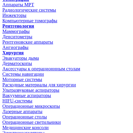
Аппараты МРТ
Радиологические системы
Инжекторы
Компьютерные томографы
Рентгенология
Маммографы
Денситометры
Рентгеновские аппараты
Ангиографы
Хирургия
Эвакуаторы дыма
Дерматоскопы
Аксессуары к операционнным столам
Системы навигации
Моторные системы
Расходные материалы для хирургии
Ультразвуковые аспираторы
Вакуумные аспираторы
HIFU-системы
Операционные микроскопы
Лазерные аппараты
Операционные столы
Операционные светильники
Медицинские консоли
Электрокоагуляторы