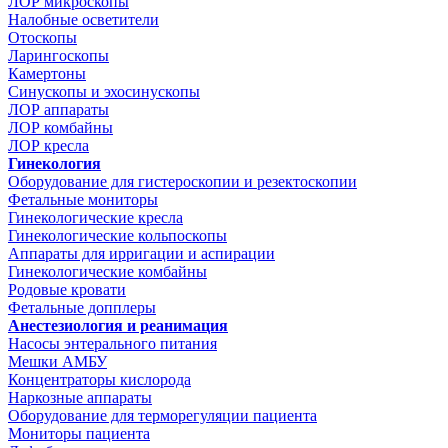
ЛОР микроскопы
Налобные осветители
Отоскопы
Ларингоскопы
Камертоны
Синускопы и эхосинускопы
ЛОР аппараты
ЛОР комбайны
ЛОР кресла
Гинекология
Оборудование для гистероскопии и резектоскопии
Фетальные мониторы
Гинекологические кресла
Гинекологические кольпоскопы
Аппараты для ирригации и аспирации
Гинекологические комбайны
Родовые кровати
Фетальные допплеры
Анестезиология и реанимация
Насосы энтерального питания
Мешки АМБУ
Концентраторы кислорода
Наркозные аппараты
Оборудование для терморегуляции пациента
Мониторы пациента