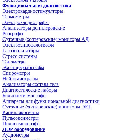
Функциональная диагностика
Электрокардиостимуляторы
Термометры
Электрокардиографы
Анализаторы допплеровские
Реографы
Суточные (холтеровские) мониторы АД
Электроэнцефалографы
Газоанализаторы
Стресс-системы
Тонометры
Эхоэнцефалографы
Спирометры
Нейромиографы
Анализаторы состава тела
Диагностические наборы
Бодиплетизмографы
Аппараты для функциональной диагностики
Суточные (холтеровские) мониторы ЭКГ
Капилляроскопы
Пульсоксиметры
Полисомнографы
ЛОР оборудование
Аудиометры