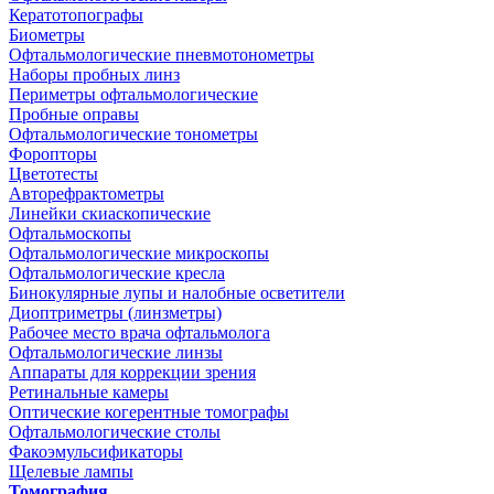
Кератотопографы
Биометры
Офтальмологические пневмотонометры
Наборы пробных линз
Периметры офтальмологические
Пробные оправы
Офтальмологические тонометры
Форопторы
Цветотесты
Авторефрактометры
Линейки скиаскопические
Офтальмоскопы
Офтальмологические микроскопы
Офтальмологические кресла
Бинокулярные лупы и налобные осветители
Диоптриметры (линзметры)
Рабочее место врача офтальмолога
Офтальмологические линзы
Аппараты для коррекции зрения
Ретинальные камеры
Оптические когерентные томографы
Офтальмологические столы
Факоэмульсификаторы
Щелевые лампы
Томография