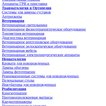
Аппараты ГРВ и приставки
Травматология и Ортопедия
Системы для замены суставов
Артроскопы
Ветеринария
Ветеринарные светильники
Ветеринарное физиотерапевтическое оборудование
Тонометрия ветеринарная
Диагностика ветеринарная
Ветеринарное рентгеновское оборудование
Ветеринарное эндоскопическое оборудование
Ветеринарная мебель
Ветеринарные электрохирургические аппараты
Неонатология
Кровати для новорожденных
Лампы обогрева
Лампы фототерапии
Реанимационные системы для новорожденных
Пеленальные столы
Инкубаторы для новорожденных
Реабилитация
Кинезотерапия
Противопролежневые матрасы
Кардиотренажеры
Противоожоговые кровати