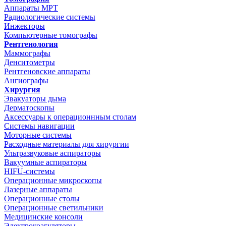
Аппараты МРТ
Радиологические системы
Инжекторы
Компьютерные томографы
Рентгенология
Маммографы
Денситометры
Рентгеновские аппараты
Ангиографы
Хирургия
Эвакуаторы дыма
Дерматоскопы
Аксессуары к операционнным столам
Системы навигации
Моторные системы
Расходные материалы для хирургии
Ультразвуковые аспираторы
Вакуумные аспираторы
HIFU-системы
Операционные микроскопы
Лазерные аппараты
Операционные столы
Операционные светильники
Медицинские консоли
Электрокоагуляторы