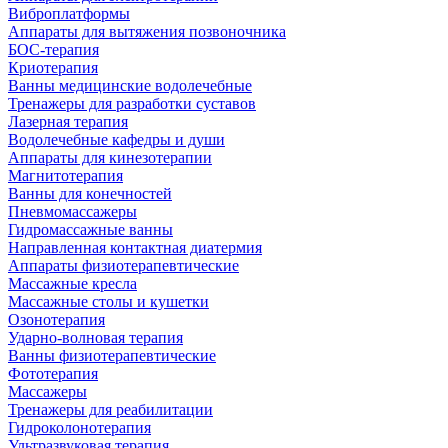
Виброплатформы
Аппараты для вытяжения позвоночника
БОС-терапия
Криотерапия
Ванны медицинские водолечебные
Тренажеры для разработки суставов
Лазерная терапия
Водолечебные кафедры и души
Аппараты для кинезотерапии
Магнитотерапия
Ванны для конечностей
Пневмомассажеры
Гидромассажные ванны
Направленная контактная диатермия
Аппараты физиотерапевтические
Массажные кресла
Массажные столы и кушетки
Озонотерапия
Ударно-волновая терапия
Ванны физиотерапевтические
Фототерапия
Массажеры
Тренажеры для реабилитации
Гидроколонотерапия
Ультразвуковая терапия