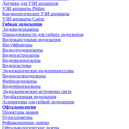
Датчики для УЗИ аппаратов
УЗИ аппараты Philips
Кардиологические УЗИ аппараты
УЗИ аппараты Canon
Гибкая эндоскопия
Эндовидеокамеры
Принадлежности для гибких эндоскопов
Видеокапсульная эндоскопия
Инсуффляторы
Видеодуоденоскопы
Видеогастроскопы
Видеоколоноскопы
Видеосистемы
Эндоскопические видеопроцессоры
Видеосигмоидоскопы
Фиброэндоскопы
Видеобронхоскопы
Эндоскопические источники света
Двухбаллонная эндоскопия
Аспираторы для гибкой эндоскопии
Офтальмология
Проекторы знаков
Пупиллометры
Рефракционные лазеры
Офтальмологические лазеры