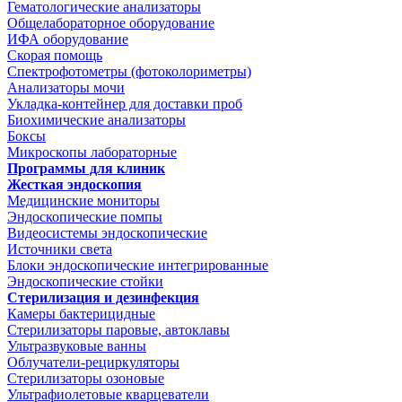
Гематологические анализаторы
Общелабораторное оборудование
ИФА оборудование
Скорая помощь
Спектрофотометры (фотоколориметры)
Анализаторы мочи
Укладка-контейнер для доставки проб
Биохимические анализаторы
Боксы
Микроскопы лабораторные
Программы для клиник
Жесткая эндоскопия
Медицинские мониторы
Эндоскопические помпы
Видеосистемы эндоскопические
Источники света
Блоки эндоскопические интегрированные
Эндоскопические стойки
Стерилизация и дезинфекция
Камеры бактерицидные
Стерилизаторы паровые, автоклавы
Ультразвуковые ванны
Облучатели-рециркуляторы
Стерилизаторы озоновые
Ультрафиолетовые кварцеватели