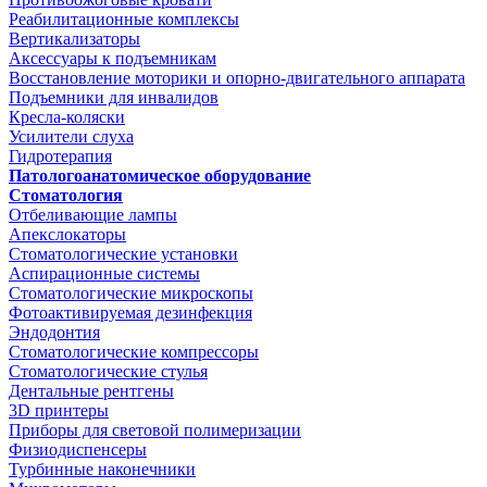
Реабилитационные комплексы
Вертикализаторы
Аксессуары к подъемникам
Восстановление моторики и опорно-двигательного аппарата
Подъемники для инвалидов
Кресла-коляски
Усилители слуха
Гидротерапия
Патологоанатомическое оборудование
Стоматология
Отбеливающие лампы
Апекслокаторы
Стоматологические установки
Аспирационные системы
Стоматологические микроскопы
Фотоактивируемая дезинфекция
Эндодонтия
Стоматологические компрессоры
Стоматологические стулья
Дентальные рентгены
3D принтеры
Приборы для световой полимеризации
Физиодиспенсеры
Турбинные наконечники