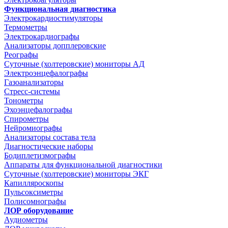
Функциональная диагностика
Электрокардиостимуляторы
Термометры
Электрокардиографы
Анализаторы допплеровские
Реографы
Суточные (холтеровские) мониторы АД
Электроэнцефалографы
Газоанализаторы
Стресс-системы
Тонометры
Эхоэнцефалографы
Спирометры
Нейромиографы
Анализаторы состава тела
Диагностические наборы
Бодиплетизмографы
Аппараты для функциональной диагностики
Суточные (холтеровские) мониторы ЭКГ
Капилляроскопы
Пульсоксиметры
Полисомнографы
ЛОР оборудование
Аудиометры