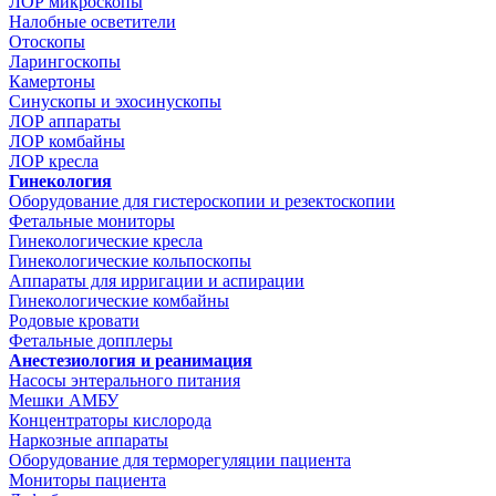
ЛОР микроскопы
Налобные осветители
Отоскопы
Ларингоскопы
Камертоны
Синускопы и эхосинускопы
ЛОР аппараты
ЛОР комбайны
ЛОР кресла
Гинекология
Оборудование для гистероскопии и резектоскопии
Фетальные мониторы
Гинекологические кресла
Гинекологические кольпоскопы
Аппараты для ирригации и аспирации
Гинекологические комбайны
Родовые кровати
Фетальные допплеры
Анестезиология и реанимация
Насосы энтерального питания
Мешки АМБУ
Концентраторы кислорода
Наркозные аппараты
Оборудование для терморегуляции пациента
Мониторы пациента