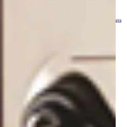
Реабилитационные комплексы
Вертикализаторы
Аксессуары к подъемникам
Восстановление моторики и опорно-двигательного аппарата
Подъемники для инвалидов
Кресла-коляски
Усилители слуха
Гидротерапия
Патологоанатомическое оборудование
Стоматология
Отбеливающие лампы
Апекслокаторы
Стоматологические установки
Аспирационные системы
Стоматологические микроскопы
Фотоактивируемая дезинфекция
Эндодонтия
Стоматологические компрессоры
Стоматологические стулья
Дентальные рентгены
3D принтеры
Приборы для световой полимеризации
Физиодиспенсеры
Турбинные наконечники