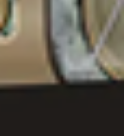
Аппараты МРТ
Радиологические системы
Инжекторы
Компьютерные томографы
Рентгенология
Маммографы
Денситометры
Рентгеновские аппараты
Ангиографы
Хирургия
Эвакуаторы дыма
Дерматоскопы
Аксессуары к операционнным столам
Системы навигации
Моторные системы
Расходные материалы для хирургии
Ультразвуковые аспираторы
Вакуумные аспираторы
HIFU-системы
Операционные микроскопы
Лазерные аппараты
Операционные столы
Операционные светильники
Медицинские консоли
Электрокоагуляторы