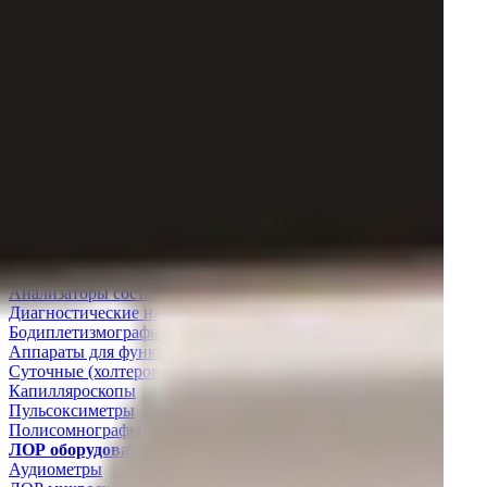
Функциональная диагностика
Электрокардиостимуляторы
Термометры
Электрокардиографы
Анализаторы допплеровские
Реографы
Суточные (холтеровские) мониторы АД
Электроэнцефалографы
Газоанализаторы
Стресс-системы
Тонометры
Эхоэнцефалографы
Спирометры
Нейромиографы
Анализаторы состава тела
Диагностические наборы
Бодиплетизмографы
Аппараты для функциональной диагностики
Суточные (холтеровские) мониторы ЭКГ
Капилляроскопы
Пульсоксиметры
Полисомнографы
ЛОР оборудование
Аудиометры