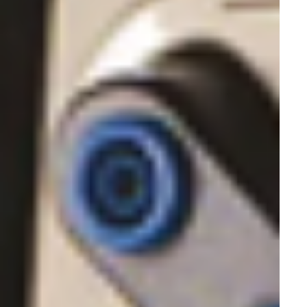
Гематологические анализаторы
Общелабораторное оборудование
ИФА оборудование
Скорая помощь
Спектрофотометры (фотоколориметры)
Анализаторы мочи
Укладка-контейнер для доставки проб
Биохимические анализаторы
Боксы
Микроскопы лабораторные
Программы для клиник
Жесткая эндоскопия
Медицинские мониторы
Эндоскопические помпы
Видеосистемы эндоскопические
Источники света
Блоки эндоскопические интегрированные
Эндоскопические стойки
Стерилизация и дезинфекция
Камеры бактерицидные
Стерилизаторы паровые, автоклавы
Ультразвуковые ванны
Облучатели-рециркуляторы
Стерилизаторы озоновые
Ультрафиолетовые кварцеватели