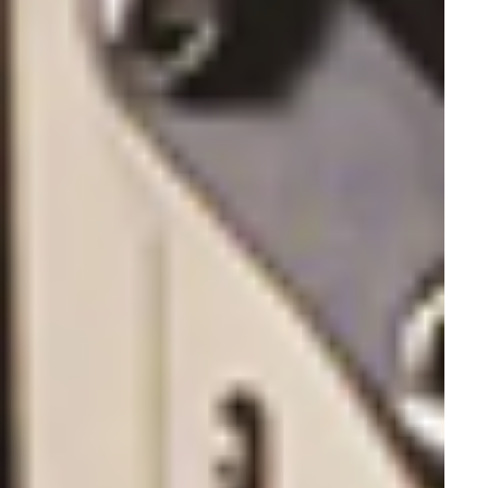
Микромоторы
Стоматологические томографы
Ультразвуковые хирургические системы
Стоматологические светильники
Анестезия
Наконечники для микромоторов
Стоматологические кресла
Интраоральные видеокамеры
Стоматологические скейлеры
Скалеры
Стоматологические сканеры
Стоматологические системы
Лампы полимеризационные
Стоматологические помпы
Шприцы вода-воздух
Фрезерные станки
Главная
Акции
ALCON со скидкой -53%
Системы ALCON -53%
Восстановленные аппараты [ref]