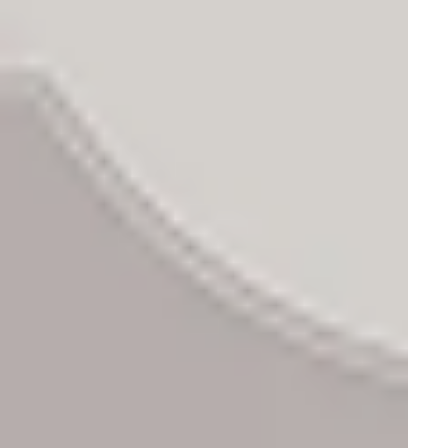
Датчики для УЗИ аппаратов
УЗИ аппараты Philips
Кардиологические УЗИ аппараты
УЗИ аппараты Canon
Гибкая эндоскопия
Эндовидеокамеры
Принадлежности для гибких эндоскопов
Видеокапсульная эндоскопия
Инсуффляторы
Видеодуоденоскопы
Видеогастроскопы
Видеоколоноскопы
Видеосистемы
Эндоскопические видеопроцессоры
Видеосигмоидоскопы
Фиброэндоскопы
Видеобронхоскопы
Эндоскопические источники света
Двухбаллонная эндоскопия
Аспираторы для гибкой эндоскопии
Офтальмология
Проекторы знаков
Пупиллометры
Рефракционные лазеры
Офтальмологические лазеры