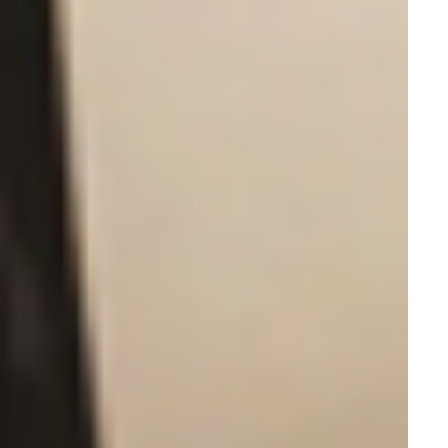
Быстрая отгрузка со склада
Монтаж и ввод эксплуатацию за наш счёт. Доставим,
разгрузим, установим и настроим
Бесплатное обучение
Бесплатное обучение от лучших аппликаторов в стране
Товары из акции