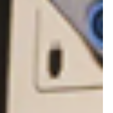
Оборудование для утилизации отходов
Плазменные стерилизаторы
Шкафы для хранения стерильных изделий
Дезинфицирующие комплексы
Облучатели бактерицидные
Упаковочные машины
Оборудование для стерилизации
Ламинары
Контейнеры для дезинфекции и стерилизации
Стерилизаторы воздушные
Защита пациента и персонала
Оборудование для мойки и дезинфекции
Установки для обеззараживания отходов
Проктология
Ректоскопы, сигмоидоскопы
Проктологические комбайны
Косметология
Лампы-лупы
Косметологическое оборудование
Стоун-терапия
Косметологические кресла
Массажные кушетки и столы
Столы-тележки
Комплектующие
Лазерное оборудование