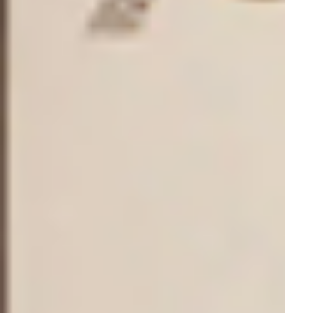
Аппараты ГРВ и приставки
Травматология и Ортопедия
Системы для замены суставов
Артроскопы
Ветеринария
Ветеринарные светильники
Ветеринарное физиотерапевтическое оборудование
Тонометрия ветеринарная
Диагностика ветеринарная
Ветеринарное рентгеновское оборудование
Ветеринарное эндоскопическое оборудование
Ветеринарная мебель
Ветеринарные электрохирургические аппараты
Неонатология
Кровати для новорожденных
Лампы обогрева
Лампы фототерапии
Реанимационные системы для новорожденных
Пеленальные столы
Инкубаторы для новорожденных
Реабилитация
Кинезотерапия
Противопролежневые матрасы
Кардиотренажеры
Противоожоговые кровати