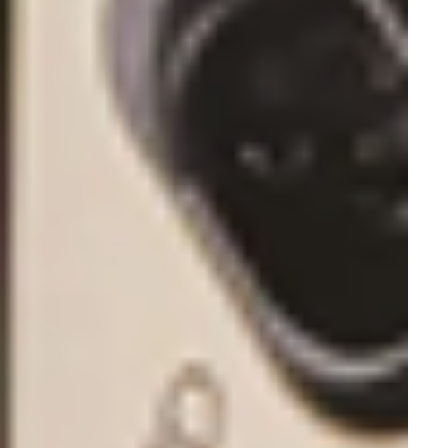
Виброплатформы
Аппараты для вытяжения позвоночника
БОС-терапия
Криотерапия
Ванны медицинские водолечебные
Тренажеры для разработки суставов
Лазерная терапия
Водолечебные кафедры и души
Аппараты для кинезотерапии
Магнитотерапия
Ванны для конечностей
Пневмомассажеры
Гидромассажные ванны
Направленная контактная диатермия
Аппараты физиотерапевтические
Массажные кресла
Массажные столы и кушетки
Озонотерапия
Ударно-волновая терапия
Ванны физиотерапевтические
Фототерапия
Массажеры
Тренажеры для реабилитации
Гидроколонотерапия
Ультразвуковая терапия