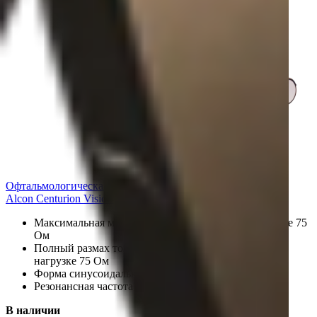
Офтальмологическая система
Alcon Centurion Vision System
Максимальная мощность 10 Ватт макс., при нагрузке 75
Ом
Полный размах тока 76 В, при 1,5 Мгц ± 5%, при
нагрузке 75 Ом
Форма cинусоидальная
Резонансная частота 30 кГц – 60 кГц
В наличии