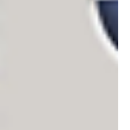
Стоматология
УЗИ аппараты
УЗИ аппараты экспертного класса
Портативные УЗИ аппараты
УЗИ аппараты Chison
УЗИ аппараты GE
УЗИ аппараты Aloka Hitachi
3D УЗИ аппараты
УЗИ аппараты Mindray
Стационарные УЗИ аппараты
Видеопринтеры
Ветеринарные УЗИ аппараты
УЗИ аппараты Samsung
Гинекологические УЗИ аппараты