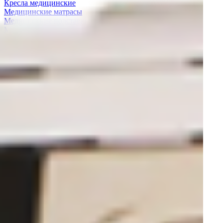
Кресла медицинские
Медицинские матрасы
Медицинские подставки
Медицинские мойки
Медицинские ширмы и штативы
Светодиодные панели
Тележки медицинские для белья
Медицинские стулья
Кресла донорские
Медицинские столы
Медицинские столики и тележки
Прикроватные столы
Урология
Урологические комплексы
Биопсийные системы
Литотрипторы
Цистоуретроскопы
Простатэктомия
Лаборатория
Иммунодиагностические анализаторы
Хемилюминесцентные анализаторы
Гистологическое оборудование
Анализаторы газов крови и электролитов
Анализаторы лабораторные
Коагулометры