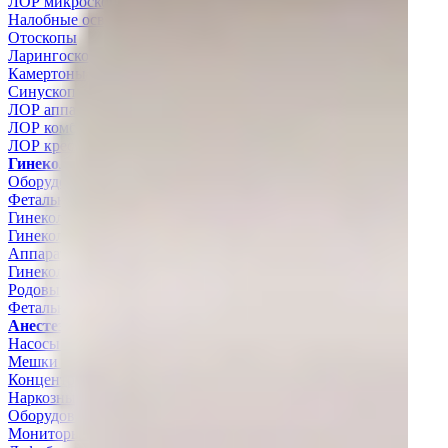
ЛОР микроскопы
Налобные осветители
Отоскопы
Ларингоскопы
Камертоны
Синускопы и эхосинускопы
ЛОР аппараты
ЛОР комбайны
ЛОР кресла
Гинекология
Оборудование для гистероскопии и резектоскопии
Фетальные мониторы
Гинекологические кресла
Гинекологические кольпоскопы
Аппараты для ирригации и аспирации
Гинекологические комбайны
Родовые кровати
Фетальные допплеры
Анестезиология и реанимация
Насосы энтерального питания
Мешки АМБУ
Концентраторы кислорода
Наркозные аппараты
Оборудование для терморегуляции пациента
Мониторы пациента