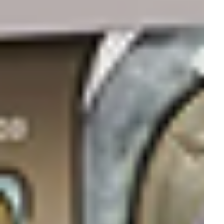
Кератотопографы
Биометры
Офтальмологические пневмотонометры
Наборы пробных линз
Периметры офтальмологические
Пробные оправы
Офтальмологические тонометры
Форопторы
Цветотесты
Авторефрактометры
Линейки скиаскопические
Офтальмоскопы
Офтальмологические микроскопы
Офтальмологические кресла
Бинокулярные лупы и налобные осветители
Диоптриметры (линзметры)
Рабочее место врача офтальмолога
Офтальмологические линзы
Аппараты для коррекции зрения
Ретинальные камеры
Оптические когерентные томографы
Офтальмологические столы
Факоэмульсификаторы
Щелевые лампы
Томография