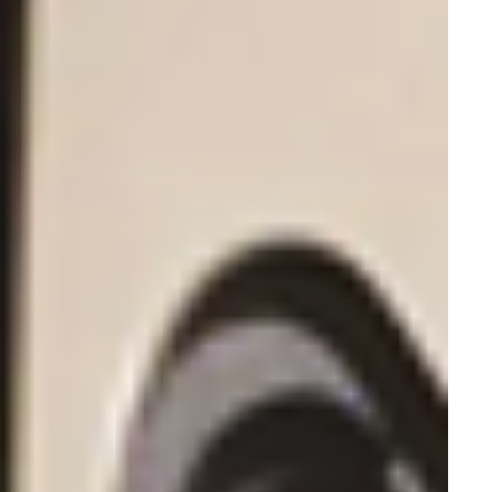
Стулья
Расходные материалы
Термобумага для УЗИ
Маски медицинские
Холодильники и морозильники
Холодильники фармацевтические
Холодильники для хранения крови
Холодильник для хранения медикаментов
Морозильники медицинские
Холодильники для хранения вакцин
Сейфы-холодильники
Холодильники для медицинских отходов
Холодильники медицинские
Холодильники лабораторные
Морозильники лабораторные
Транспортировочные холодильники
Физиотерапия
Галотерапия
Вакуумная терапия
Комбинированная терапия
Гипокситерапия
УВЧ терапия и коротковолновая терапия
Ингаляторы
Прессотерапия
Аппараты для электротерапии