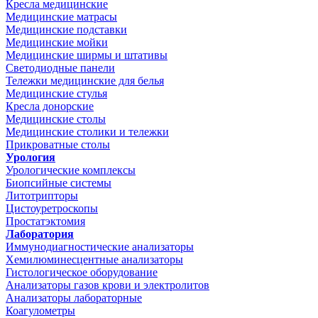
Кресла медицинские
Медицинские матрасы
Медицинские подставки
Медицинские мойки
Медицинские ширмы и штативы
Светодиодные панели
Тележки медицинские для белья
Медицинские стулья
Кресла донорские
Медицинские столы
Медицинские столики и тележки
Прикроватные столы
Урология
Урологические комплексы
Биопсийные системы
Литотрипторы
Цистоуретроскопы
Простатэктомия
Лаборатория
Иммунодиагностические анализаторы
Хемилюминесцентные анализаторы
Гистологическое оборудование
Анализаторы газов крови и электролитов
Анализаторы лабораторные
Коагулометры