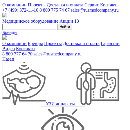
О компании
Проекты
Доставка и оплата
Сервис
Контакты
+7 (499) 372-11-10
8 800 775 74 67
sales@rusmedcompany.ru
Медицинское оборудование
Акции
13
Найти
Бренды
О компании
Бренды
Проекты
Доставка и оплата
Гарантии
Видео
Контакты
8 800 777 64 70
sales@rusmedcompany.ru
Назад
УЗИ аппараты