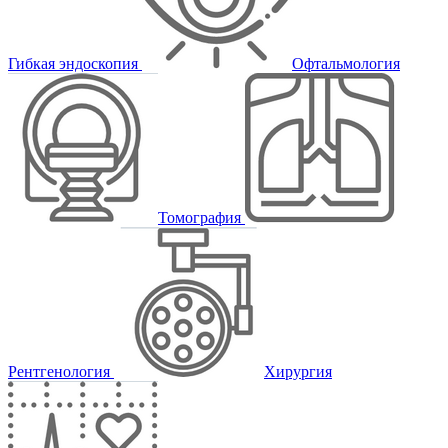
Гибкая эндоскопия
Офтальмология
Томография
Рентгенология
Хирургия