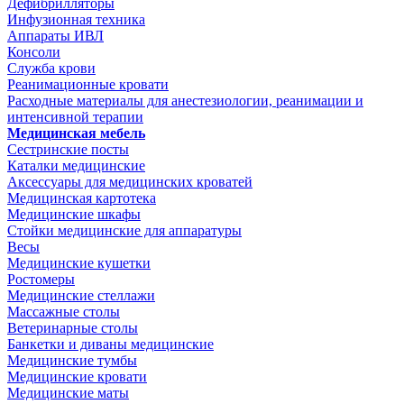
Дефибрилляторы
Инфузионная техника
Аппараты ИВЛ
Консоли
Служба крови
Реанимационные кровати
Расходные материалы для анестезиологии, реанимации и
интенсивной терапии
Медицинская мебель
Сестринские посты
Каталки медицинские
Аксессуары для медицинских кроватей
Медицинская картотека
Медицинские шкафы
Стойки медицинские для аппаратуры
Весы
Медицинские кушетки
Ростомеры
Медицинские стеллажи
Массажные столы
Ветеринарные столы
Банкетки и диваны медицинские
Медицинские тумбы
Медицинские кровати
Медицинские маты