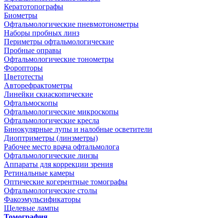
Кератотопографы
Биометры
Офтальмологические пневмотонометры
Наборы пробных линз
Периметры офтальмологические
Пробные оправы
Офтальмологические тонометры
Форопторы
Цветотесты
Авторефрактометры
Линейки скиаскопические
Офтальмоскопы
Офтальмологические микроскопы
Офтальмологические кресла
Бинокулярные лупы и налобные осветители
Диоптриметры (линзметры)
Рабочее место врача офтальмолога
Офтальмологические линзы
Аппараты для коррекции зрения
Ретинальные камеры
Оптические когерентные томографы
Офтальмологические столы
Факоэмульсификаторы
Щелевые лампы
Томография