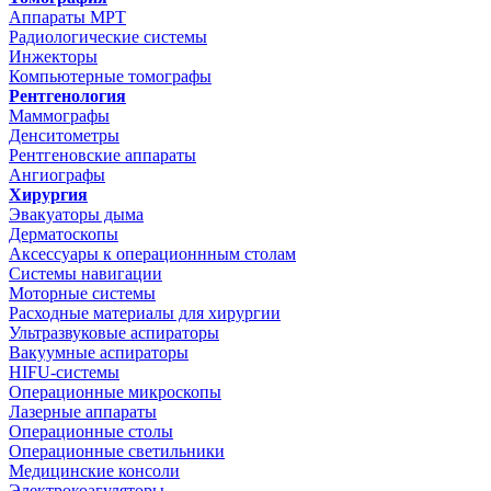
Аппараты МРТ
Радиологические системы
Инжекторы
Компьютерные томографы
Рентгенология
Маммографы
Денситометры
Рентгеновские аппараты
Ангиографы
Хирургия
Эвакуаторы дыма
Дерматоскопы
Аксессуары к операционнным столам
Системы навигации
Моторные системы
Расходные материалы для хирургии
Ультразвуковые аспираторы
Вакуумные аспираторы
HIFU-системы
Операционные микроскопы
Лазерные аппараты
Операционные столы
Операционные светильники
Медицинские консоли
Электрокоагуляторы