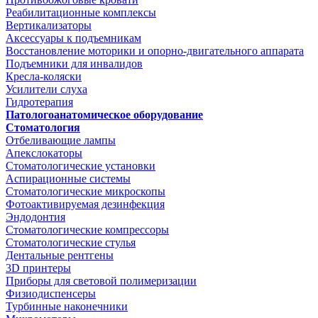
Реабилитационные комплексы
Вертикализаторы
Аксессуары к подъемникам
Восстановление моторики и опорно-двигательного аппарата
Подъемники для инвалидов
Кресла-коляски
Усилители слуха
Гидротерапия
Патологоанатомическое оборудование
Стоматология
Отбеливающие лампы
Апекслокаторы
Стоматологические установки
Аспирационные системы
Стоматологические микроскопы
Фотоактивируемая дезинфекция
Эндодонтия
Стоматологические компрессоры
Стоматологические стулья
Дентальные рентгены
3D принтеры
Приборы для световой полимеризации
Физиодиспенсеры
Турбинные наконечники