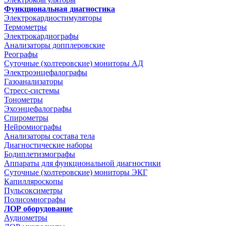
Функциональная диагностика
Электрокардиостимуляторы
Термометры
Электрокардиографы
Анализаторы допплеровские
Реографы
Суточные (холтеровские) мониторы АД
Электроэнцефалографы
Газоанализаторы
Стресс-системы
Тонометры
Эхоэнцефалографы
Спирометры
Нейромиографы
Анализаторы состава тела
Диагностические наборы
Бодиплетизмографы
Аппараты для функциональной диагностики
Суточные (холтеровские) мониторы ЭКГ
Капилляроскопы
Пульсоксиметры
Полисомнографы
ЛОР оборудование
Аудиометры