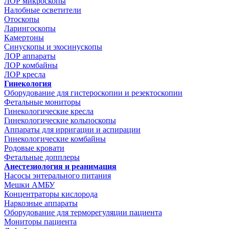
ЛОР микроскопы
Налобные осветители
Отоскопы
Ларингоскопы
Камертоны
Синускопы и эхосинускопы
ЛОР аппараты
ЛОР комбайны
ЛОР кресла
Гинекология
Оборудование для гистероскопии и резектоскопии
Фетальные мониторы
Гинекологические кресла
Гинекологические кольпоскопы
Аппараты для ирригации и аспирации
Гинекологические комбайны
Родовые кровати
Фетальные допплеры
Анестезиология и реанимация
Насосы энтерального питания
Мешки АМБУ
Концентраторы кислорода
Наркозные аппараты
Оборудование для терморегуляции пациента
Мониторы пациента