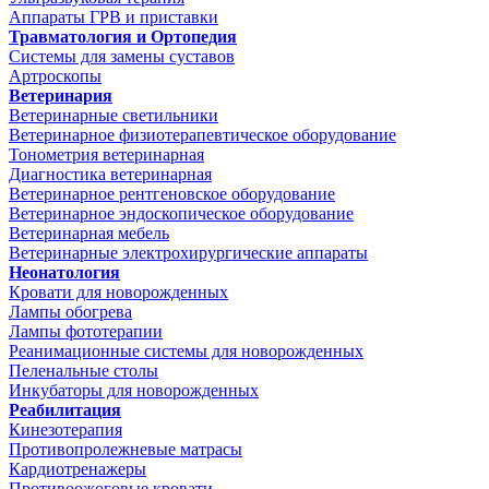
Аппараты ГРВ и приставки
Травматология и Ортопедия
Системы для замены суставов
Артроскопы
Ветеринария
Ветеринарные светильники
Ветеринарное физиотерапевтическое оборудование
Тонометрия ветеринарная
Диагностика ветеринарная
Ветеринарное рентгеновское оборудование
Ветеринарное эндоскопическое оборудование
Ветеринарная мебель
Ветеринарные электрохирургические аппараты
Неонатология
Кровати для новорожденных
Лампы обогрева
Лампы фототерапии
Реанимационные системы для новорожденных
Пеленальные столы
Инкубаторы для новорожденных
Реабилитация
Кинезотерапия
Противопролежневые матрасы
Кардиотренажеры
Противоожоговые кровати