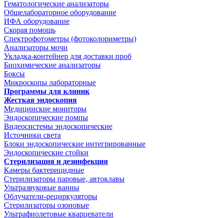
Гематологические анализаторы
Общелабораторное оборудование
ИФА оборудование
Скорая помощь
Спектрофотометры (фотоколориметры)
Анализаторы мочи
Укладка-контейнер для доставки проб
Биохимические анализаторы
Боксы
Микроскопы лабораторные
Программы для клиник
Жесткая эндоскопия
Медицинские мониторы
Эндоскопические помпы
Видеосистемы эндоскопические
Источники света
Блоки эндоскопические интегрированные
Эндоскопические стойки
Стерилизация и дезинфекция
Камеры бактерицидные
Стерилизаторы паровые, автоклавы
Ультразвуковые ванны
Облучатели-рециркуляторы
Стерилизаторы озоновые
Ультрафиолетовые кварцеватели