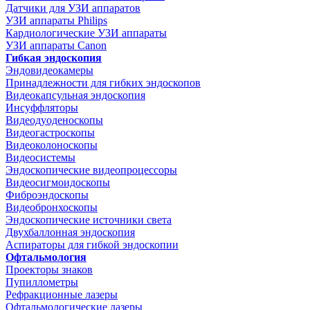
Датчики для УЗИ аппаратов
УЗИ аппараты Philips
Кардиологические УЗИ аппараты
УЗИ аппараты Canon
Гибкая эндоскопия
Эндовидеокамеры
Принадлежности для гибких эндоскопов
Видеокапсульная эндоскопия
Инсуффляторы
Видеодуоденоскопы
Видеогастроскопы
Видеоколоноскопы
Видеосистемы
Эндоскопические видеопроцессоры
Видеосигмоидоскопы
Фиброэндоскопы
Видеобронхоскопы
Эндоскопические источники света
Двухбаллонная эндоскопия
Аспираторы для гибкой эндоскопии
Офтальмология
Проекторы знаков
Пупиллометры
Рефракционные лазеры
Офтальмологические лазеры