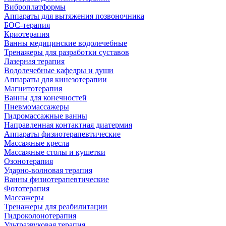
Виброплатформы
Аппараты для вытяжения позвоночника
БОС-терапия
Криотерапия
Ванны медицинские водолечебные
Тренажеры для разработки суставов
Лазерная терапия
Водолечебные кафедры и души
Аппараты для кинезотерапии
Магнитотерапия
Ванны для конечностей
Пневмомассажеры
Гидромассажные ванны
Направленная контактная диатермия
Аппараты физиотерапевтические
Массажные кресла
Массажные столы и кушетки
Озонотерапия
Ударно-волновая терапия
Ванны физиотерапевтические
Фототерапия
Массажеры
Тренажеры для реабилитации
Гидроколонотерапия
Ультразвуковая терапия