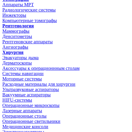
Аппараты МРТ
Радиологические системы
Инжекторы
Компьютерные томографы
Рентгенология
Маммографы
Денситометры
Рентгеновские аппараты
Ангиографы
Хирургия
Эвакуаторы дыма
Дерматоскопы
Аксессуары к операционнным столам
Системы навигации
Моторные системы
Расходные материалы для хирургии
Ультразвуковые аспираторы
Вакуумные аспираторы
HIFU-системы
Операционные микроскопы
Лазерные аппараты
Операционные столы
Операционные светильники
Медицинские консоли
Электрокоагуляторы