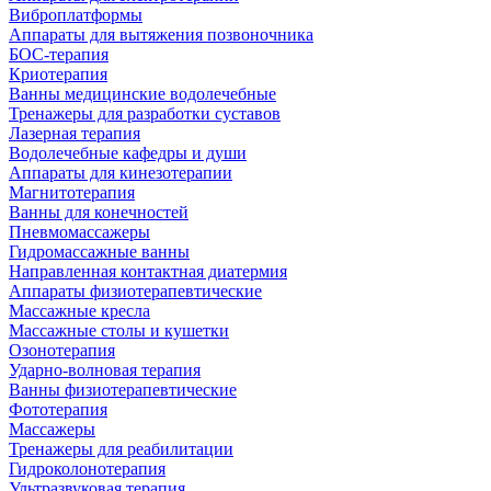
Виброплатформы
Аппараты для вытяжения позвоночника
БОС-терапия
Криотерапия
Ванны медицинские водолечебные
Тренажеры для разработки суставов
Лазерная терапия
Водолечебные кафедры и души
Аппараты для кинезотерапии
Магнитотерапия
Ванны для конечностей
Пневмомассажеры
Гидромассажные ванны
Направленная контактная диатермия
Аппараты физиотерапевтические
Массажные кресла
Массажные столы и кушетки
Озонотерапия
Ударно-волновая терапия
Ванны физиотерапевтические
Фототерапия
Массажеры
Тренажеры для реабилитации
Гидроколонотерапия
Ультразвуковая терапия