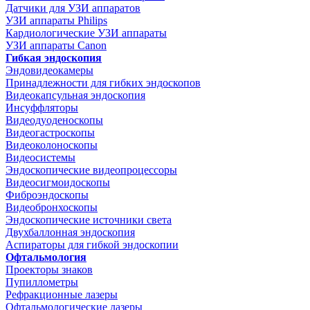
Датчики для УЗИ аппаратов
УЗИ аппараты Philips
Кардиологические УЗИ аппараты
УЗИ аппараты Canon
Гибкая эндоскопия
Эндовидеокамеры
Принадлежности для гибких эндоскопов
Видеокапсульная эндоскопия
Инсуффляторы
Видеодуоденоскопы
Видеогастроскопы
Видеоколоноскопы
Видеосистемы
Эндоскопические видеопроцессоры
Видеосигмоидоскопы
Фиброэндоскопы
Видеобронхоскопы
Эндоскопические источники света
Двухбаллонная эндоскопия
Аспираторы для гибкой эндоскопии
Офтальмология
Проекторы знаков
Пупиллометры
Рефракционные лазеры
Офтальмологические лазеры