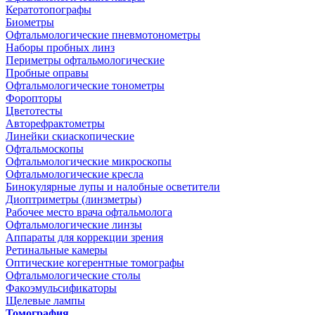
Кератотопографы
Биометры
Офтальмологические пневмотонометры
Наборы пробных линз
Периметры офтальмологические
Пробные оправы
Офтальмологические тонометры
Форопторы
Цветотесты
Авторефрактометры
Линейки скиаскопические
Офтальмоскопы
Офтальмологические микроскопы
Офтальмологические кресла
Бинокулярные лупы и налобные осветители
Диоптриметры (линзметры)
Рабочее место врача офтальмолога
Офтальмологические линзы
Аппараты для коррекции зрения
Ретинальные камеры
Оптические когерентные томографы
Офтальмологические столы
Факоэмульсификаторы
Щелевые лампы
Томография