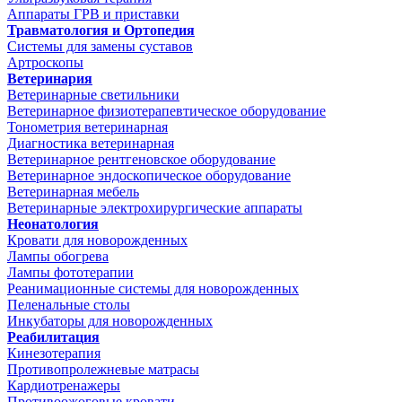
Аппараты ГРВ и приставки
Травматология и Ортопедия
Системы для замены суставов
Артроскопы
Ветеринария
Ветеринарные светильники
Ветеринарное физиотерапевтическое оборудование
Тонометрия ветеринарная
Диагностика ветеринарная
Ветеринарное рентгеновское оборудование
Ветеринарное эндоскопическое оборудование
Ветеринарная мебель
Ветеринарные электрохирургические аппараты
Неонатология
Кровати для новорожденных
Лампы обогрева
Лампы фототерапии
Реанимационные системы для новорожденных
Пеленальные столы
Инкубаторы для новорожденных
Реабилитация
Кинезотерапия
Противопролежневые матрасы
Кардиотренажеры
Противоожоговые кровати