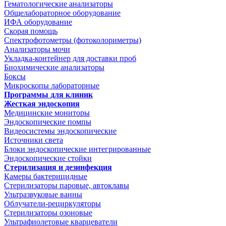
Гематологические анализаторы
Общелабораторное оборудование
ИФА оборудование
Скорая помощь
Спектрофотометры (фотоколориметры)
Анализаторы мочи
Укладка-контейнер для доставки проб
Биохимические анализаторы
Боксы
Микроскопы лабораторные
Программы для клиник
Жесткая эндоскопия
Медицинские мониторы
Эндоскопические помпы
Видеосистемы эндоскопические
Источники света
Блоки эндоскопические интегрированные
Эндоскопические стойки
Стерилизация и дезинфекция
Камеры бактерицидные
Стерилизаторы паровые, автоклавы
Ультразвуковые ванны
Облучатели-рециркуляторы
Стерилизаторы озоновые
Ультрафиолетовые кварцеватели