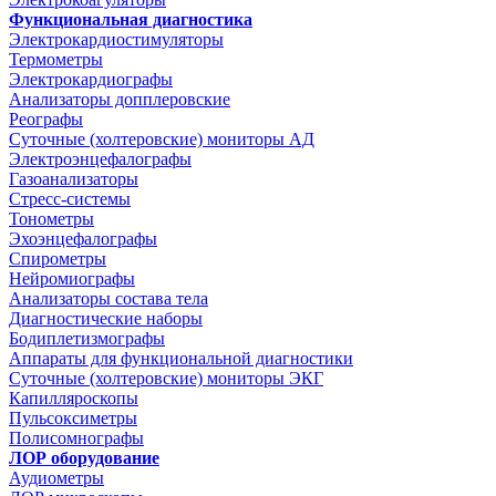
Функциональная диагностика
Электрокардиостимуляторы
Термометры
Электрокардиографы
Анализаторы допплеровские
Реографы
Суточные (холтеровские) мониторы АД
Электроэнцефалографы
Газоанализаторы
Стресс-системы
Тонометры
Эхоэнцефалографы
Спирометры
Нейромиографы
Анализаторы состава тела
Диагностические наборы
Бодиплетизмографы
Аппараты для функциональной диагностики
Суточные (холтеровские) мониторы ЭКГ
Капилляроскопы
Пульсоксиметры
Полисомнографы
ЛОР оборудование
Аудиометры