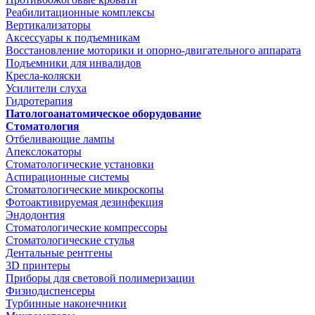
Реабилитационные комплексы
Вертикализаторы
Аксессуары к подъемникам
Восстановление моторики и опорно-двигательного аппарата
Подъемники для инвалидов
Кресла-коляски
Усилители слуха
Гидротерапия
Патологоанатомическое оборудование
Стоматология
Отбеливающие лампы
Апекслокаторы
Стоматологические установки
Аспирационные системы
Стоматологические микроскопы
Фотоактивируемая дезинфекция
Эндодонтия
Стоматологические компрессоры
Стоматологические стулья
Дентальные рентгены
3D принтеры
Приборы для световой полимеризации
Физиодиспенсеры
Турбинные наконечники