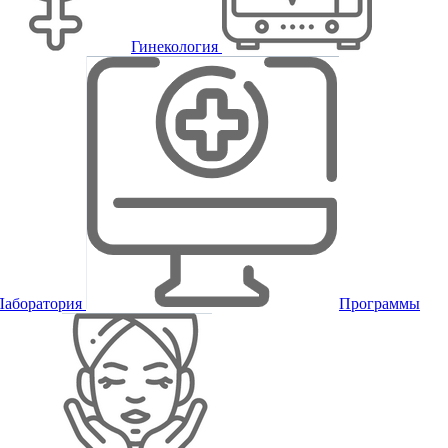
Гинекология
Лаборатория
Программы