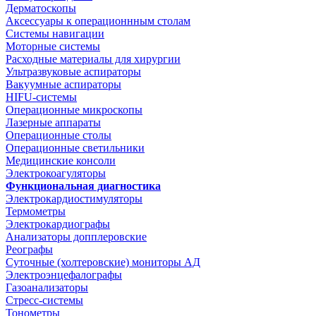
Дерматоскопы
Аксессуары к операционнным столам
Системы навигации
Моторные системы
Расходные материалы для хирургии
Ультразвуковые аспираторы
Вакуумные аспираторы
HIFU-системы
Операционные микроскопы
Лазерные аппараты
Операционные столы
Операционные светильники
Медицинские консоли
Электрокоагуляторы
Функциональная диагностика
Электрокардиостимуляторы
Термометры
Электрокардиографы
Анализаторы допплеровские
Реографы
Суточные (холтеровские) мониторы АД
Электроэнцефалографы
Газоанализаторы
Стресс-системы
Тонометры