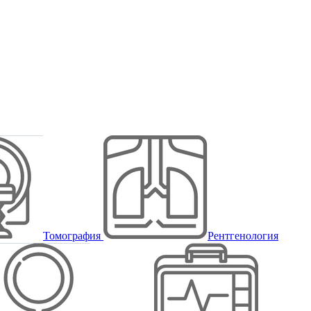
Томография
Рентгенология