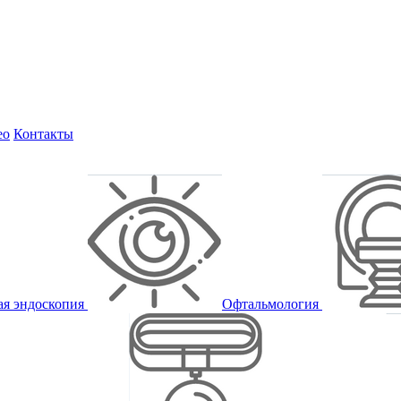
ео
Контакты
ая эндоскопия
Офтальмология