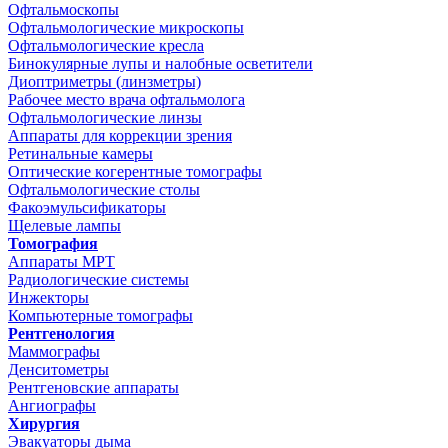
Офтальмоскопы
Офтальмологические микроскопы
Офтальмологические кресла
Бинокулярные лупы и налобные осветители
Диоптриметры (линзметры)
Рабочее место врача офтальмолога
Офтальмологические линзы
Аппараты для коррекции зрения
Ретинальные камеры
Оптические когерентные томографы
Офтальмологические столы
Факоэмульсификаторы
Щелевые лампы
Томография
Аппараты МРТ
Радиологические системы
Инжекторы
Компьютерные томографы
Рентгенология
Маммографы
Денситометры
Рентгеновские аппараты
Ангиографы
Хирургия
Эвакуаторы дыма