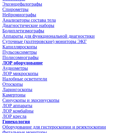
Эхоэнцефалографы
Спирометры
Нейромиографы
Анализаторы состава тела
Диагностические наборы
Бодиплетизмографы
Аппараты для функциональной диагностики
Суточные (холтеровские) мониторы ЭКГ
Капилляроскопы
Пульсоксиметры
Полисомнографы
ЛОР оборудование
Аудиометры
ЛОР микроскопы
Налобные осветители
Отоскопы
Ларингоскопы
Камертоны
Синускопы и эхосинускопы
ЛОР аппараты
ЛОР комбайны
ЛОР кресла
Гинекология
Оборудование для гистероскопии и резектоскопии
Фетальные мониторы