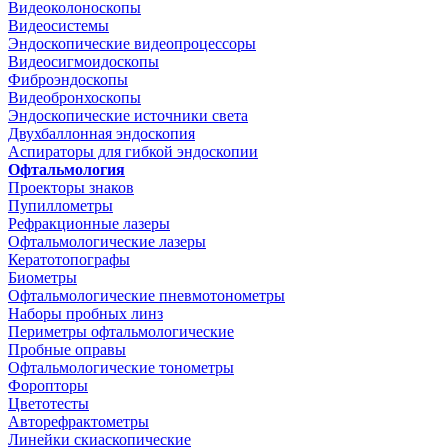
Видеоколоноскопы
Видеосистемы
Эндоскопические видеопроцессоры
Видеосигмоидоскопы
Фиброэндоскопы
Видеобронхоскопы
Эндоскопические источники света
Двухбаллонная эндоскопия
Аспираторы для гибкой эндоскопии
Офтальмология
Проекторы знаков
Пупиллометры
Рефракционные лазеры
Офтальмологические лазеры
Кератотопографы
Биометры
Офтальмологические пневмотонометры
Наборы пробных линз
Периметры офтальмологические
Пробные оправы
Офтальмологические тонометры
Форопторы
Цветотесты
Авторефрактометры
Линейки скиаскопические