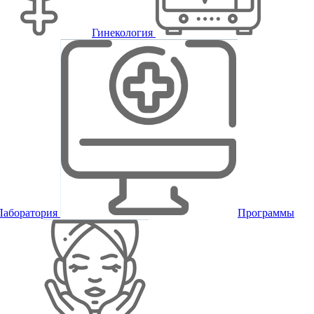
Гинекология
Лаборатория
Программы