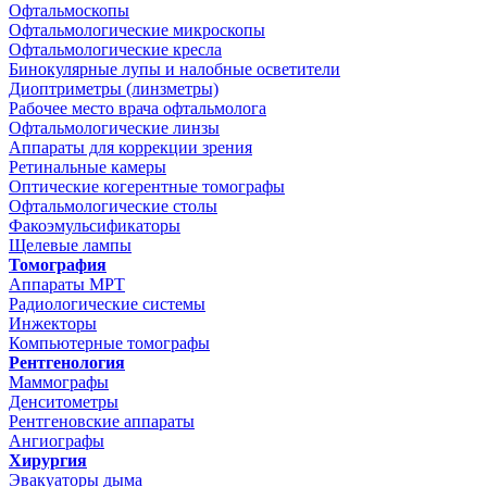
Офтальмоскопы
Офтальмологические микроскопы
Офтальмологические кресла
Бинокулярные лупы и налобные осветители
Диоптриметры (линзметры)
Рабочее место врача офтальмолога
Офтальмологические линзы
Аппараты для коррекции зрения
Ретинальные камеры
Оптические когерентные томографы
Офтальмологические столы
Факоэмульсификаторы
Щелевые лампы
Томография
Аппараты МРТ
Радиологические системы
Инжекторы
Компьютерные томографы
Рентгенология
Маммографы
Денситометры
Рентгеновские аппараты
Ангиографы
Хирургия
Эвакуаторы дыма