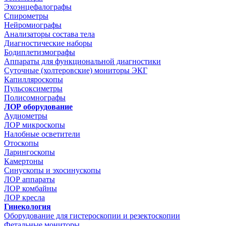
Эхоэнцефалографы
Спирометры
Нейромиографы
Анализаторы состава тела
Диагностические наборы
Бодиплетизмографы
Аппараты для функциональной диагностики
Суточные (холтеровские) мониторы ЭКГ
Капилляроскопы
Пульсоксиметры
Полисомнографы
ЛОР оборудование
Аудиометры
ЛОР микроскопы
Налобные осветители
Отоскопы
Ларингоскопы
Камертоны
Синускопы и эхосинускопы
ЛОР аппараты
ЛОР комбайны
ЛОР кресла
Гинекология
Оборудование для гистероскопии и резектоскопии
Фетальные мониторы