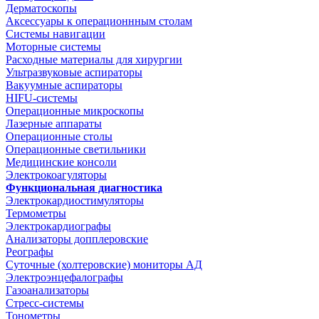
Дерматоскопы
Аксессуары к операционнным столам
Системы навигации
Моторные системы
Расходные материалы для хирургии
Ультразвуковые аспираторы
Вакуумные аспираторы
HIFU-системы
Операционные микроскопы
Лазерные аппараты
Операционные столы
Операционные светильники
Медицинские консоли
Электрокоагуляторы
Функциональная диагностика
Электрокардиостимуляторы
Термометры
Электрокардиографы
Анализаторы допплеровские
Реографы
Суточные (холтеровские) мониторы АД
Электроэнцефалографы
Газоанализаторы
Стресс-системы
Тонометры