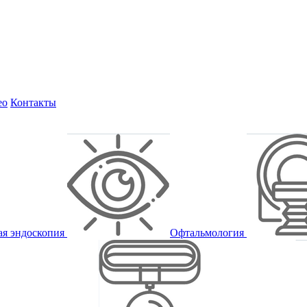
ео
Контакты
ая эндоскопия
Офтальмология