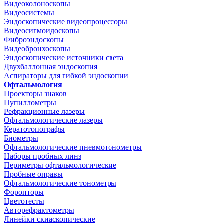
Видеоколоноскопы
Видеосистемы
Эндоскопические видеопроцессоры
Видеосигмоидоскопы
Фиброэндоскопы
Видеобронхоскопы
Эндоскопические источники света
Двухбаллонная эндоскопия
Аспираторы для гибкой эндоскопии
Офтальмология
Проекторы знаков
Пупиллометры
Рефракционные лазеры
Офтальмологические лазеры
Кератотопографы
Биометры
Офтальмологические пневмотонометры
Наборы пробных линз
Периметры офтальмологические
Пробные оправы
Офтальмологические тонометры
Форопторы
Цветотесты
Авторефрактометры
Линейки скиаскопические