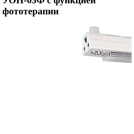
УОН-03Ф с функцией
фототерапии