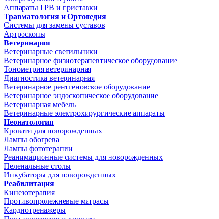
Аппараты ГРВ и приставки
Травматология и Ортопедия
Системы для замены суставов
Артроскопы
Ветеринария
Ветеринарные светильники
Ветеринарное физиотерапевтическое оборудование
Тонометрия ветеринарная
Диагностика ветеринарная
Ветеринарное рентгеновское оборудование
Ветеринарное эндоскопическое оборудование
Ветеринарная мебель
Ветеринарные электрохирургические аппараты
Неонатология
Кровати для новорожденных
Лампы обогрева
Лампы фототерапии
Реанимационные системы для новорожденных
Пеленальные столы
Инкубаторы для новорожденных
Реабилитация
Кинезотерапия
Противопролежневые матрасы
Кардиотренажеры
Противоожоговые кровати