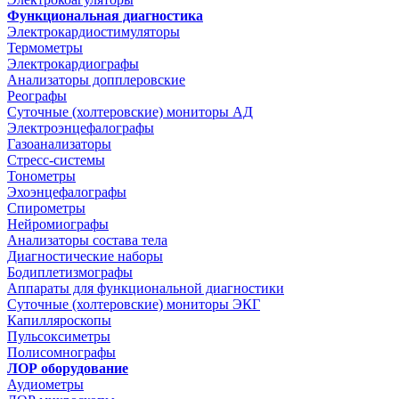
Функциональная диагностика
Электрокардиостимуляторы
Термометры
Электрокардиографы
Анализаторы допплеровские
Реографы
Суточные (холтеровские) мониторы АД
Электроэнцефалографы
Газоанализаторы
Стресс-системы
Тонометры
Эхоэнцефалографы
Спирометры
Нейромиографы
Анализаторы состава тела
Диагностические наборы
Бодиплетизмографы
Аппараты для функциональной диагностики
Суточные (холтеровские) мониторы ЭКГ
Капилляроскопы
Пульсоксиметры
Полисомнографы
ЛОР оборудование
Аудиометры