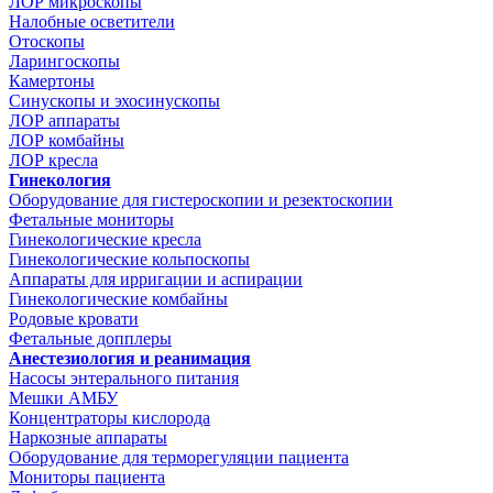
ЛОР микроскопы
Налобные осветители
Отоскопы
Ларингоскопы
Камертоны
Синускопы и эхосинускопы
ЛОР аппараты
ЛОР комбайны
ЛОР кресла
Гинекология
Оборудование для гистероскопии и резектоскопии
Фетальные мониторы
Гинекологические кресла
Гинекологические кольпоскопы
Аппараты для ирригации и аспирации
Гинекологические комбайны
Родовые кровати
Фетальные допплеры
Анестезиология и реанимация
Насосы энтерального питания
Мешки АМБУ
Концентраторы кислорода
Наркозные аппараты
Оборудование для терморегуляции пациента
Мониторы пациента