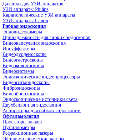
Датчики для УЗИ аппаратов
УЗИ аппараты Philips
Кардиологические УЗИ аппараты
УЗИ аппараты Canon
Гибкая эндоскопия
Эндовидеокамеры
Принадлежности для гибких эндоскопов
Видеокапсульная эндоскопия
Инсуффляторы
Видеодуоденоскопы
Видеогастроскопы
Видеоколоноскопы
Видеосистемы
Эндоскопические видеопроцессоры
Видеосигмоидоскопы
Фиброэндоскопы
Видеобронхоскопы
Эндоскопические источники света
Двухбаллонная эндоскопия
Аспираторы для гибкой эндоскопии
Офтальмология
Проекторы знаков
Пупиллометры
Рефракционные лазеры
Офтальмологические лазеры