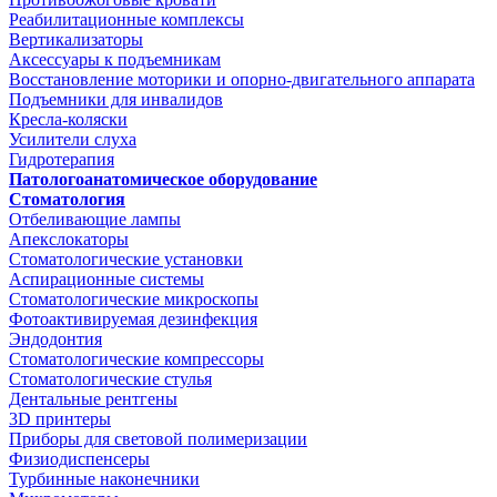
Реабилитационные комплексы
Вертикализаторы
Аксессуары к подъемникам
Восстановление моторики и опорно-двигательного аппарата
Подъемники для инвалидов
Кресла-коляски
Усилители слуха
Гидротерапия
Патологоанатомическое оборудование
Стоматология
Отбеливающие лампы
Апекслокаторы
Стоматологические установки
Аспирационные системы
Стоматологические микроскопы
Фотоактивируемая дезинфекция
Эндодонтия
Стоматологические компрессоры
Стоматологические стулья
Дентальные рентгены
3D принтеры
Приборы для световой полимеризации
Физиодиспенсеры
Турбинные наконечники