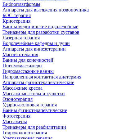
Виброплатформы
Аппараты для вытяжения позвоночника
БОС-терапия
Криотерапия
Ванны медицинские водолечебные
Тренажеры для разработки суставов
Лазерная терапия
Водолечебные кафедры и души
Аппараты для кинезотерапии
Магнитотерапия
Ванны для конечностей
Пневмомассажеры
Гидромассажные ванны
Направленная контактная диатермия
Аппараты физиотерапевтические
Массажные кресла
Массажные столы и кушетки
Озонотерапия
Ударно-волновая терапия
Ванны физиотерапевтические
Фототерапия
Массажеры
Тренажеры для реабилитации
Гидроколонотерапия
Ультразвуковая терапия