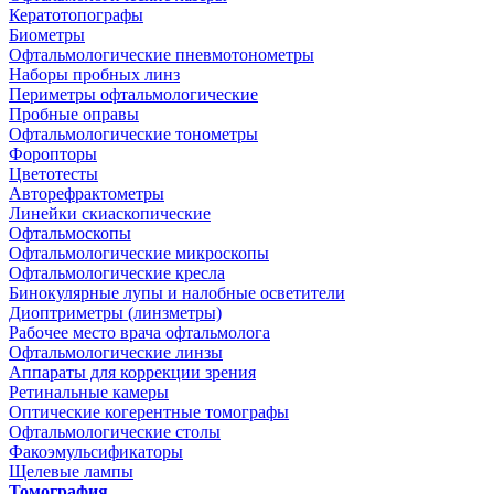
Кератотопографы
Биометры
Офтальмологические пневмотонометры
Наборы пробных линз
Периметры офтальмологические
Пробные оправы
Офтальмологические тонометры
Форопторы
Цветотесты
Авторефрактометры
Линейки скиаскопические
Офтальмоскопы
Офтальмологические микроскопы
Офтальмологические кресла
Бинокулярные лупы и налобные осветители
Диоптриметры (линзметры)
Рабочее место врача офтальмолога
Офтальмологические линзы
Аппараты для коррекции зрения
Ретинальные камеры
Оптические когерентные томографы
Офтальмологические столы
Факоэмульсификаторы
Щелевые лампы
Томография