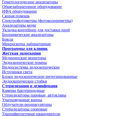
Гематологические анализаторы
Общелабораторное оборудование
ИФА оборудование
Скорая помощь
Спектрофотометры (фотоколориметры)
Анализаторы мочи
Укладка-контейнер для доставки проб
Биохимические анализаторы
Боксы
Микроскопы лабораторные
Программы для клиник
Жесткая эндоскопия
Медицинские мониторы
Эндоскопические помпы
Видеосистемы эндоскопические
Источники света
Блоки эндоскопические интегрированные
Эндоскопические стойки
Стерилизация и дезинфекция
Камеры бактерицидные
Стерилизаторы паровые, автоклавы
Ультразвуковые ванны
Облучатели-рециркуляторы
Стерилизаторы озоновые
Ультрафиолетовые кварцеватели