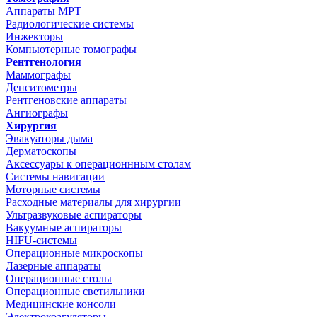
Аппараты МРТ
Радиологические системы
Инжекторы
Компьютерные томографы
Рентгенология
Маммографы
Денситометры
Рентгеновские аппараты
Ангиографы
Хирургия
Эвакуаторы дыма
Дерматоскопы
Аксессуары к операционнным столам
Системы навигации
Моторные системы
Расходные материалы для хирургии
Ультразвуковые аспираторы
Вакуумные аспираторы
HIFU-системы
Операционные микроскопы
Лазерные аппараты
Операционные столы
Операционные светильники
Медицинские консоли
Электрокоагуляторы