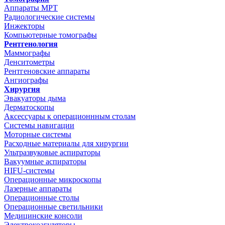
Аппараты МРТ
Радиологические системы
Инжекторы
Компьютерные томографы
Рентгенология
Маммографы
Денситометры
Рентгеновские аппараты
Ангиографы
Хирургия
Эвакуаторы дыма
Дерматоскопы
Аксессуары к операционнным столам
Системы навигации
Моторные системы
Расходные материалы для хирургии
Ультразвуковые аспираторы
Вакуумные аспираторы
HIFU-системы
Операционные микроскопы
Лазерные аппараты
Операционные столы
Операционные светильники
Медицинские консоли
Электрокоагуляторы