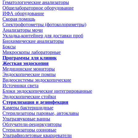
Гематологические анализаторы
Общелабораторное оборудование
ИФА оборудование
Скорая помощь
Спектрофотометры (фотоколориметры)
Анализаторы мочи
Укладка-контейнер для доставки проб
Биохимические анализаторы
Боксы
Микроскопы лабораторные
Программы для клиник
Жесткая эндоскопия
Медицинские мониторы
Эндоскопические помпы
Видеосистемы эндоскопические
Источники света
Блоки эндоскопические интегрированные
Эндоскопические стойки
Стерилизация и дезинфекция
Камеры бактерицидные
Стерилизаторы паровые, автоклавы
Ультразвуковые ванны
Облучатели-рециркуляторы
Стерилизаторы озоновые
Ультрафиолетовые кварцеватели