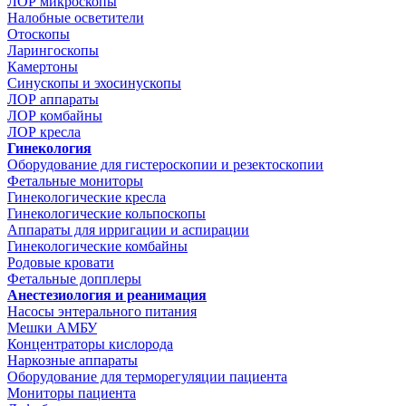
ЛОР микроскопы
Налобные осветители
Отоскопы
Ларингоскопы
Камертоны
Синускопы и эхосинускопы
ЛОР аппараты
ЛОР комбайны
ЛОР кресла
Гинекология
Оборудование для гистероскопии и резектоскопии
Фетальные мониторы
Гинекологические кресла
Гинекологические кольпоскопы
Аппараты для ирригации и аспирации
Гинекологические комбайны
Родовые кровати
Фетальные допплеры
Анестезиология и реанимация
Насосы энтерального питания
Мешки АМБУ
Концентраторы кислорода
Наркозные аппараты
Оборудование для терморегуляции пациента
Мониторы пациента