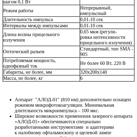
шагом 0,1 Вт
Непрерывный,
Режим работы
импульсный
Длительность импульса
0,01-10 сек
Интервалы между импульсами
0,01-10 сек
0,65 мкм (регули-
Длина волны прицельного
ровка интенсивности
излучения
прицельного излучения)
Стандартный, тип SMA -
Оптический разъем
905
Потребляемая мощность,
Не более 60 Вт, 220 В
однофазный ток
Габариты, не более, мм
320х200х140
Масса, не более, кг
6
Аппарат "АЛОД-01" (810 нм) дополнительно оснащен
режимом микрофотокоагуляции. Минимальная
длительность микроимпульса – 100 мкс.
Широкие возможности применения лазерного аппарата
«АЛОД-01» обеспечиваются специально
разработанными инструментами и адаптерами
к налобному офтальмоскопу и щелевой лампе