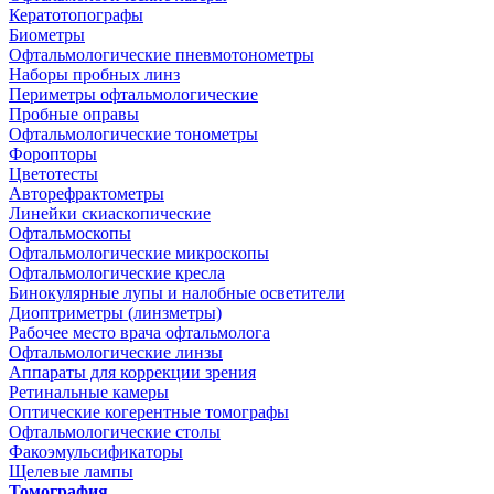
Кератотопографы
Биометры
Офтальмологические пневмотонометры
Наборы пробных линз
Периметры офтальмологические
Пробные оправы
Офтальмологические тонометры
Форопторы
Цветотесты
Авторефрактометры
Линейки скиаскопические
Офтальмоскопы
Офтальмологические микроскопы
Офтальмологические кресла
Бинокулярные лупы и налобные осветители
Диоптриметры (линзметры)
Рабочее место врача офтальмолога
Офтальмологические линзы
Аппараты для коррекции зрения
Ретинальные камеры
Оптические когерентные томографы
Офтальмологические столы
Факоэмульсификаторы
Щелевые лампы
Томография