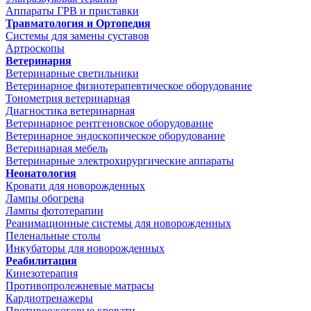
Аппараты ГРВ и приставки
Травматология и Ортопедия
Системы для замены суставов
Артроскопы
Ветеринария
Ветеринарные светильники
Ветеринарное физиотерапевтическое оборудование
Тонометрия ветеринарная
Диагностика ветеринарная
Ветеринарное рентгеновское оборудование
Ветеринарное эндоскопическое оборудование
Ветеринарная мебель
Ветеринарные электрохирургические аппараты
Неонатология
Кровати для новорожденных
Лампы обогрева
Лампы фототерапии
Реанимационные системы для новорожденных
Пеленальные столы
Инкубаторы для новорожденных
Реабилитация
Кинезотерапия
Противопролежневые матрасы
Кардиотренажеры
Противоожоговые кровати