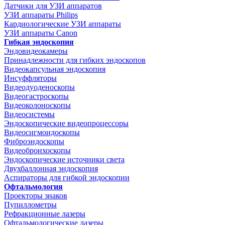
Датчики для УЗИ аппаратов
УЗИ аппараты Philips
Кардиологические УЗИ аппараты
УЗИ аппараты Canon
Гибкая эндоскопия
Эндовидеокамеры
Принадлежности для гибких эндоскопов
Видеокапсульная эндоскопия
Инсуффляторы
Видеодуоденоскопы
Видеогастроскопы
Видеоколоноскопы
Видеосистемы
Эндоскопические видеопроцессоры
Видеосигмоидоскопы
Фиброэндоскопы
Видеобронхоскопы
Эндоскопические источники света
Двухбаллонная эндоскопия
Аспираторы для гибкой эндоскопии
Офтальмология
Проекторы знаков
Пупиллометры
Рефракционные лазеры
Офтальмологические лазеры