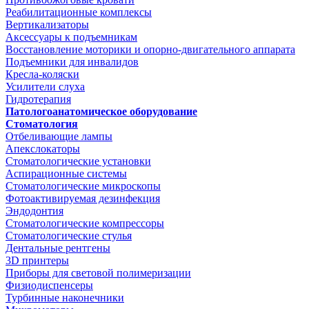
Реабилитационные комплексы
Вертикализаторы
Аксессуары к подъемникам
Восстановление моторики и опорно-двигательного аппарата
Подъемники для инвалидов
Кресла-коляски
Усилители слуха
Гидротерапия
Патологоанатомическое оборудование
Стоматология
Отбеливающие лампы
Апекслокаторы
Стоматологические установки
Аспирационные системы
Стоматологические микроскопы
Фотоактивируемая дезинфекция
Эндодонтия
Стоматологические компрессоры
Стоматологические стулья
Дентальные рентгены
3D принтеры
Приборы для световой полимеризации
Физиодиспенсеры
Турбинные наконечники