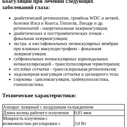
коагуляции при лечении следующих
заболеваний глаза:
диабетической ретинопатии, тромбоза WDC и ветвей,
болезни Илса и Коатса, Гиппеля, Линдау и др.
ретинопатий - панретинальная лазеркоагуляция;
диабетических и посттромбатических отеков -
фокальная лазеркоагуляция;
экстра- и юкстафовеальных неоваскулярных мембран
при влажных макулодистрофиях - фокальная
лазеркоагуляция;
субфовеальных неоваскулярных хориоидальных
неоваскуляризаций - транспупиллярная термотерапия;
отслойке сетчатки - транссклеральная ретинопексия;
эндолазерная коагуляция сетчатки и цилиарного тела;
глаукомы - циклокоагуляция, трабекулопластика,
гониопластика.
Технические характеристики:
Аппарат лазерный с воздушным охлаждением
Длина волны рабочего излучения
0,81 мкм
Мощность излучения с
возможностью регулировки с
3,0 Вт