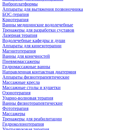
Виброплатформы
Аппараты для вытяжения позвоночника
БОС-терапия
Криотерапия
Ванны медицинские водолечебные
Тренажеры для разработки суставов
Лазерная терапия
Водолечебные кафедры и души
Аппараты для кинезотерапии
Магнитотерапия
Ванны для конечностей
Пневмомассажеры
Гидромассажные ванны
Направленная контактная диатермия
Аппараты физиотерапевтические
Массажные кресла
Массажные столы и кушетки
Озонотерапия
Ударно-волновая терапия
Ванны физиотерапевтические
Фототерапия
Массажеры
Тренажеры для реабилитации
Гидроколонотерапия
Ультразвуковая терапия