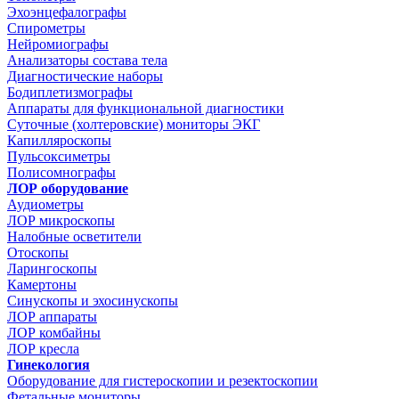
Эхоэнцефалографы
Спирометры
Нейромиографы
Анализаторы состава тела
Диагностические наборы
Бодиплетизмографы
Аппараты для функциональной диагностики
Суточные (холтеровские) мониторы ЭКГ
Капилляроскопы
Пульсоксиметры
Полисомнографы
ЛОР оборудование
Аудиометры
ЛОР микроскопы
Налобные осветители
Отоскопы
Ларингоскопы
Камертоны
Синускопы и эхосинускопы
ЛОР аппараты
ЛОР комбайны
ЛОР кресла
Гинекология
Оборудование для гистероскопии и резектоскопии
Фетальные мониторы