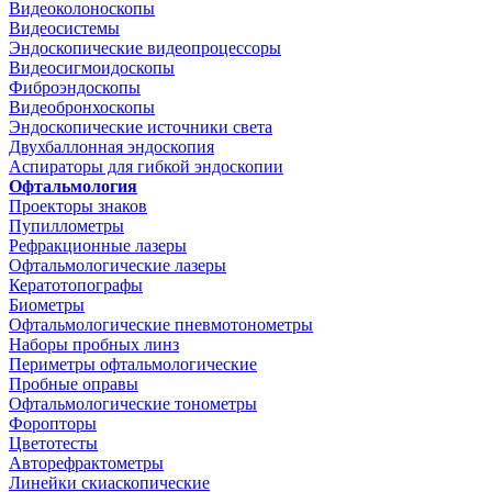
Видеоколоноскопы
Видеосистемы
Эндоскопические видеопроцессоры
Видеосигмоидоскопы
Фиброэндоскопы
Видеобронхоскопы
Эндоскопические источники света
Двухбаллонная эндоскопия
Аспираторы для гибкой эндоскопии
Офтальмология
Проекторы знаков
Пупиллометры
Рефракционные лазеры
Офтальмологические лазеры
Кератотопографы
Биометры
Офтальмологические пневмотонометры
Наборы пробных линз
Периметры офтальмологические
Пробные оправы
Офтальмологические тонометры
Форопторы
Цветотесты
Авторефрактометры
Линейки скиаскопические