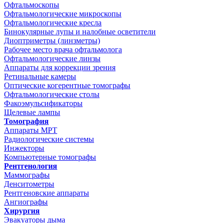
Офтальмоскопы
Офтальмологические микроскопы
Офтальмологические кресла
Бинокулярные лупы и налобные осветители
Диоптриметры (линзметры)
Рабочее место врача офтальмолога
Офтальмологические линзы
Аппараты для коррекции зрения
Ретинальные камеры
Оптические когерентные томографы
Офтальмологические столы
Факоэмульсификаторы
Щелевые лампы
Томография
Аппараты МРТ
Радиологические системы
Инжекторы
Компьютерные томографы
Рентгенология
Маммографы
Денситометры
Рентгеновские аппараты
Ангиографы
Хирургия
Эвакуаторы дыма