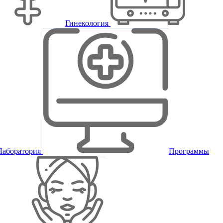
Гинекология
Лаборатория
Программы