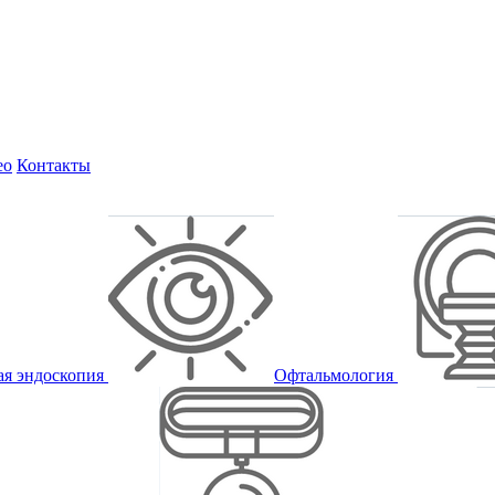
ео
Контакты
ая эндоскопия
Офтальмология