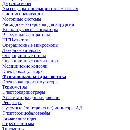
Дерматоскопы
Аксессуары к операционнным столам
Системы навигации
Моторные системы
Расходные материалы для хирургии
Ультразвуковые аспираторы
Вакуумные аспираторы
HIFU-системы
Операционные микроскопы
Лазерные аппараты
Операционные столы
Операционные светильники
Медицинские консоли
Электрокоагуляторы
Функциональная диагностика
Электрокардиостимуляторы
Термометры
Электрокардиографы
Анализаторы допплеровские
Реографы
Суточные (холтеровские) мониторы АД
Электроэнцефалографы
Газоанализаторы
Стресс-системы
Тонометры