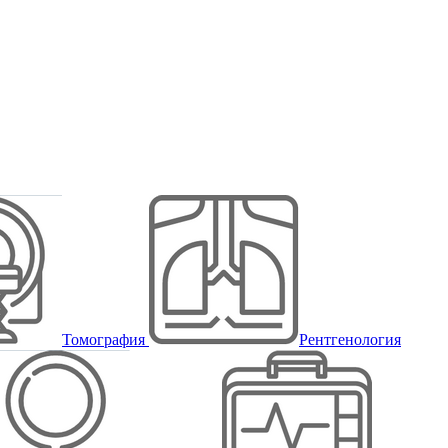
Томография
Рентгенология