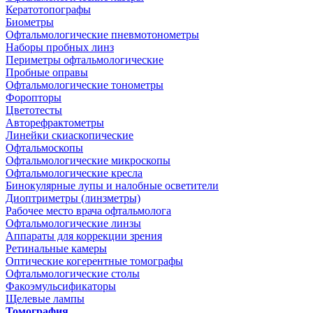
Кератотопографы
Биометры
Офтальмологические пневмотонометры
Наборы пробных линз
Периметры офтальмологические
Пробные оправы
Офтальмологические тонометры
Форопторы
Цветотесты
Авторефрактометры
Линейки скиаскопические
Офтальмоскопы
Офтальмологические микроскопы
Офтальмологические кресла
Бинокулярные лупы и налобные осветители
Диоптриметры (линзметры)
Рабочее место врача офтальмолога
Офтальмологические линзы
Аппараты для коррекции зрения
Ретинальные камеры
Оптические когерентные томографы
Офтальмологические столы
Факоэмульсификаторы
Щелевые лампы
Томография