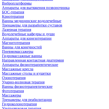
Виброплатформы
Аппараты для вытяжения позвоночника
БОС-терапия
Криотерапия
Ванны медицинские водолечебные
Тренажеры для разработки суставов
Лазерная терапия
Водолечебные кафедры и души
Аппараты для кинезотерапии
Магнитотерапия
Ванны для конечностей
Пневмомассажеры
Гидромассажные ванны
Направленная контактная диатермия
Аппараты физиотерапевтические
Массажные кресла
Массажные столы и кушетки
Озонотерапия
Ударно-волновая терапия
Ванны физиотерапевтические
Фототерапия
Массажеры
Тренажеры для реабилитации
Гидроколонотерапия
Ультразвуковая терапия