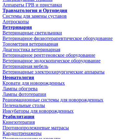
Аппараты ГРВ и приставки
Травматология и Ортопедия
Системы для замены суставов
Артроскопы
Ветеринария
Ветеринарные светильники
Ветеринарное физиотерапевтическое оборудование
Тонометрия ветеринарная
Диагностика ветеринарная
Ветеринарное рентгеновское оборудование
Ветеринарное эндоскопическое оборудование
Ветеринарная мебель
Ветеринарные электрохирургические аппараты
Неонатология
Кровати для новорожденных
Лампы обогрева
Лампы фототерапии
Реанимационные системы для новорожденных
Пеленальные столы
Инкубаторы для новорожденных
Реабилитация
Кинезотерапия
Противопролежневые матрасы
Кардиотренажеры
Противоожоговые кровати