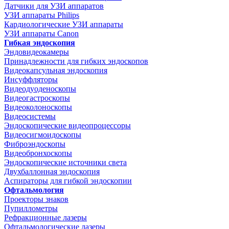
Датчики для УЗИ аппаратов
УЗИ аппараты Philips
Кардиологические УЗИ аппараты
УЗИ аппараты Canon
Гибкая эндоскопия
Эндовидеокамеры
Принадлежности для гибких эндоскопов
Видеокапсульная эндоскопия
Инсуффляторы
Видеодуоденоскопы
Видеогастроскопы
Видеоколоноскопы
Видеосистемы
Эндоскопические видеопроцессоры
Видеосигмоидоскопы
Фиброэндоскопы
Видеобронхоскопы
Эндоскопические источники света
Двухбаллонная эндоскопия
Аспираторы для гибкой эндоскопии
Офтальмология
Проекторы знаков
Пупиллометры
Рефракционные лазеры
Офтальмологические лазеры