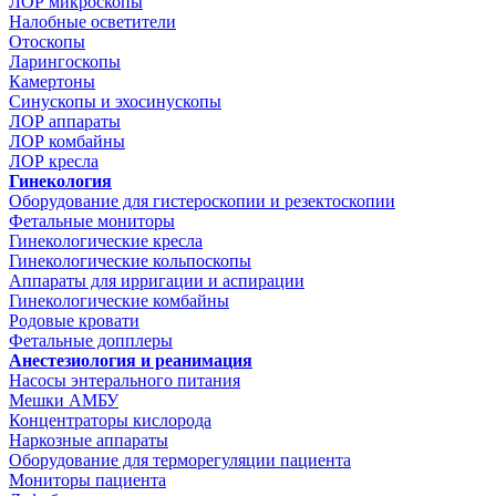
ЛОР микроскопы
Налобные осветители
Отоскопы
Ларингоскопы
Камертоны
Синускопы и эхосинускопы
ЛОР аппараты
ЛОР комбайны
ЛОР кресла
Гинекология
Оборудование для гистероскопии и резектоскопии
Фетальные мониторы
Гинекологические кресла
Гинекологические кольпоскопы
Аппараты для ирригации и аспирации
Гинекологические комбайны
Родовые кровати
Фетальные допплеры
Анестезиология и реанимация
Насосы энтерального питания
Мешки АМБУ
Концентраторы кислорода
Наркозные аппараты
Оборудование для терморегуляции пациента
Мониторы пациента