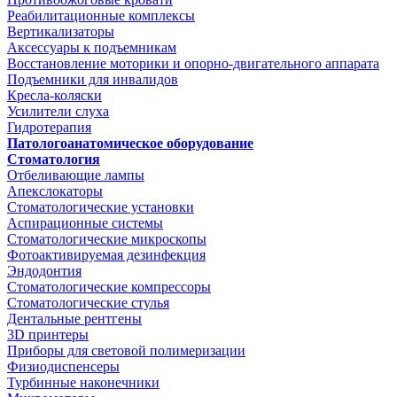
Реабилитационные комплексы
Вертикализаторы
Аксессуары к подъемникам
Восстановление моторики и опорно-двигательного аппарата
Подъемники для инвалидов
Кресла-коляски
Усилители слуха
Гидротерапия
Патологоанатомическое оборудование
Стоматология
Отбеливающие лампы
Апекслокаторы
Стоматологические установки
Аспирационные системы
Стоматологические микроскопы
Фотоактивируемая дезинфекция
Эндодонтия
Стоматологические компрессоры
Стоматологические стулья
Дентальные рентгены
3D принтеры
Приборы для световой полимеризации
Физиодиспенсеры
Турбинные наконечники