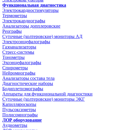
Функциональная диагностика
Электрокардиостимуляторы
Термометры
Электрокардиографы
Анализаторы допплеровские
Реографы
Суточные (холтеровские) мониторы АД
Электроэнцефалографы
Газоанализаторы
Стресс-системы
Тонометры
Эхоэнцефалографы
Спирометры
Нейромиографы
Анализаторы состава тела
Диагностические наборы
Бодиплетизмографы
Аппараты для функциональной диагностики
Суточные (холтеровские) мониторы ЭКГ
Капилляроскопы
Пульсоксиметры
Полисомнографы
ЛОР оборудование
Аудиометры