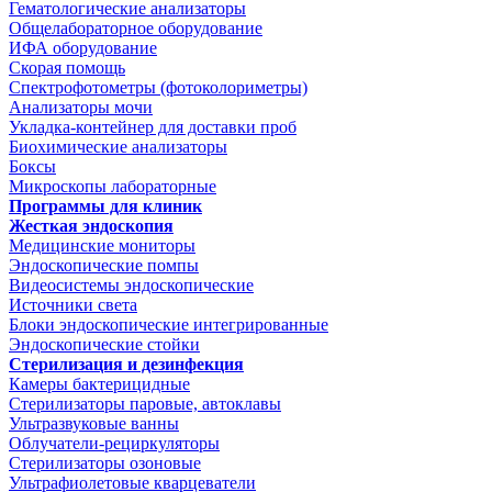
Гематологические анализаторы
Общелабораторное оборудование
ИФА оборудование
Скорая помощь
Спектрофотометры (фотоколориметры)
Анализаторы мочи
Укладка-контейнер для доставки проб
Биохимические анализаторы
Боксы
Микроскопы лабораторные
Программы для клиник
Жесткая эндоскопия
Медицинские мониторы
Эндоскопические помпы
Видеосистемы эндоскопические
Источники света
Блоки эндоскопические интегрированные
Эндоскопические стойки
Стерилизация и дезинфекция
Камеры бактерицидные
Стерилизаторы паровые, автоклавы
Ультразвуковые ванны
Облучатели-рециркуляторы
Стерилизаторы озоновые
Ультрафиолетовые кварцеватели