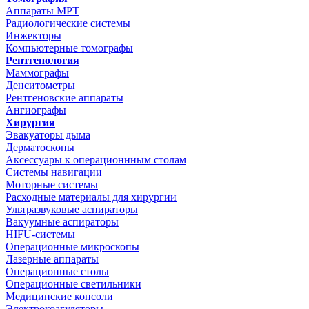
Аппараты МРТ
Радиологические системы
Инжекторы
Компьютерные томографы
Рентгенология
Маммографы
Денситометры
Рентгеновские аппараты
Ангиографы
Хирургия
Эвакуаторы дыма
Дерматоскопы
Аксессуары к операционнным столам
Системы навигации
Моторные системы
Расходные материалы для хирургии
Ультразвуковые аспираторы
Вакуумные аспираторы
HIFU-системы
Операционные микроскопы
Лазерные аппараты
Операционные столы
Операционные светильники
Медицинские консоли
Электрокоагуляторы