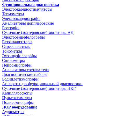
Функциональная диагностика
Электрокардиостимуляторы
Термометры
Электрокардиографы
Анализаторы допплеровские
Реографы
Суточные (холтеровские) мониторы АД
Электроэнцефалографы
Газоанализаторы
Стресс-системы
Тонометры
Эхоэнцефалографы
Спирометры
Нейромиографы
Анализаторы состава тела
Диагностические наборы
Бодиплетизмографы
Аппараты для функциональной диагностики
Суточные (холтеровские) мониторы ЭКГ
Капилляроскопы
Пульсоксиметры
Полисомнографы
ЛОР оборудование
Аудиометры