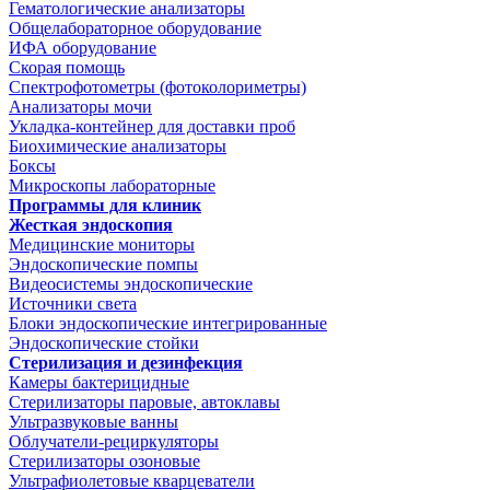
Гематологические анализаторы
Общелабораторное оборудование
ИФА оборудование
Скорая помощь
Спектрофотометры (фотоколориметры)
Анализаторы мочи
Укладка-контейнер для доставки проб
Биохимические анализаторы
Боксы
Микроскопы лабораторные
Программы для клиник
Жесткая эндоскопия
Медицинские мониторы
Эндоскопические помпы
Видеосистемы эндоскопические
Источники света
Блоки эндоскопические интегрированные
Эндоскопические стойки
Стерилизация и дезинфекция
Камеры бактерицидные
Стерилизаторы паровые, автоклавы
Ультразвуковые ванны
Облучатели-рециркуляторы
Стерилизаторы озоновые
Ультрафиолетовые кварцеватели