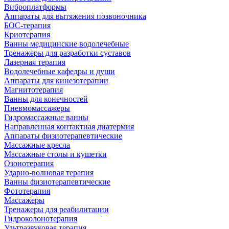
Виброплатформы
Аппараты для вытяжения позвоночника
БОС-терапия
Криотерапия
Ванны медицинские водолечебные
Тренажеры для разработки суставов
Лазерная терапия
Водолечебные кафедры и души
Аппараты для кинезотерапии
Магнитотерапия
Ванны для конечностей
Пневмомассажеры
Гидромассажные ванны
Направленная контактная диатермия
Аппараты физиотерапевтические
Массажные кресла
Массажные столы и кушетки
Озонотерапия
Ударно-волновая терапия
Ванны физиотерапевтические
Фототерапия
Массажеры
Тренажеры для реабилитации
Гидроколонотерапия
Ультразвуковая терапия