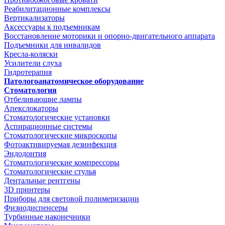
Реабилитационные комплексы
Вертикализаторы
Аксессуары к подъемникам
Восстановление моторики и опорно-двигательного аппарата
Подъемники для инвалидов
Кресла-коляски
Усилители слуха
Гидротерапия
Патологоанатомическое оборудование
Стоматология
Отбеливающие лампы
Апекслокаторы
Стоматологические установки
Аспирационные системы
Стоматологические микроскопы
Фотоактивируемая дезинфекция
Эндодонтия
Стоматологические компрессоры
Стоматологические стулья
Дентальные рентгены
3D принтеры
Приборы для световой полимеризации
Физиодиспенсеры
Турбинные наконечники