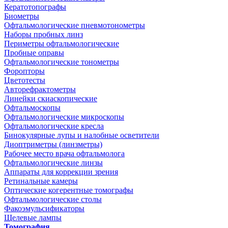
Кератотопографы
Биометры
Офтальмологические пневмотонометры
Наборы пробных линз
Периметры офтальмологические
Пробные оправы
Офтальмологические тонометры
Форопторы
Цветотесты
Авторефрактометры
Линейки скиаскопические
Офтальмоскопы
Офтальмологические микроскопы
Офтальмологические кресла
Бинокулярные лупы и налобные осветители
Диоптриметры (линзметры)
Рабочее место врача офтальмолога
Офтальмологические линзы
Аппараты для коррекции зрения
Ретинальные камеры
Оптические когерентные томографы
Офтальмологические столы
Факоэмульсификаторы
Щелевые лампы
Томография