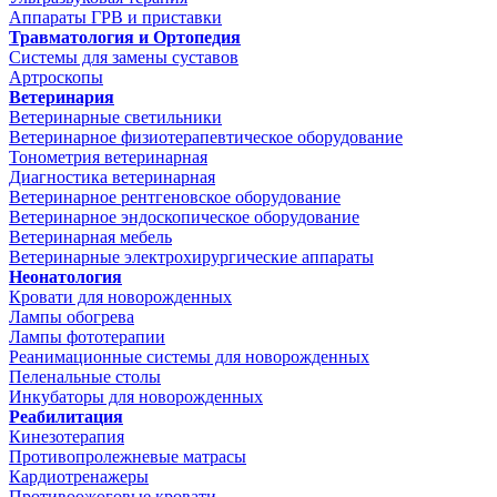
Аппараты ГРВ и приставки
Травматология и Ортопедия
Системы для замены суставов
Артроскопы
Ветеринария
Ветеринарные светильники
Ветеринарное физиотерапевтическое оборудование
Тонометрия ветеринарная
Диагностика ветеринарная
Ветеринарное рентгеновское оборудование
Ветеринарное эндоскопическое оборудование
Ветеринарная мебель
Ветеринарные электрохирургические аппараты
Неонатология
Кровати для новорожденных
Лампы обогрева
Лампы фототерапии
Реанимационные системы для новорожденных
Пеленальные столы
Инкубаторы для новорожденных
Реабилитация
Кинезотерапия
Противопролежневые матрасы
Кардиотренажеры
Противоожоговые кровати