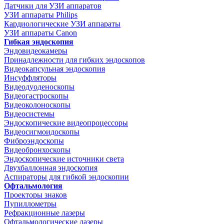
Датчики для УЗИ аппаратов
УЗИ аппараты Philips
Кардиологические УЗИ аппараты
УЗИ аппараты Canon
Гибкая эндоскопия
Эндовидеокамеры
Принадлежности для гибких эндоскопов
Видеокапсульная эндоскопия
Инсуффляторы
Видеодуоденоскопы
Видеогастроскопы
Видеоколоноскопы
Видеосистемы
Эндоскопические видеопроцессоры
Видеосигмоидоскопы
Фиброэндоскопы
Видеобронхоскопы
Эндоскопические источники света
Двухбаллонная эндоскопия
Аспираторы для гибкой эндоскопии
Офтальмология
Проекторы знаков
Пупиллометры
Рефракционные лазеры
Офтальмологические лазеры