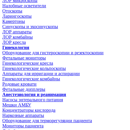
ЛОР микроскопы
Налобные осветители
Отоскопы
Ларингоскопы
Камертоны
Синускопы и эхосинускопы
ЛОР аппараты
ЛОР комбайны
ЛОР кресла
Гинекология
Оборудование для гистероскопии и резектоскопии
Фетальные мониторы
Гинекологические кресла
Гинекологические кольпоскопы
Аппараты для ирригации и аспирации
Гинекологические комбайны
Родовые кровати
Фетальные допплеры
Анестезиология и реанимация
Насосы энтерального питания
Мешки АМБУ
Концентраторы кислорода
Наркозные аппараты
Оборудование для терморегуляции пациента
Мониторы пациента