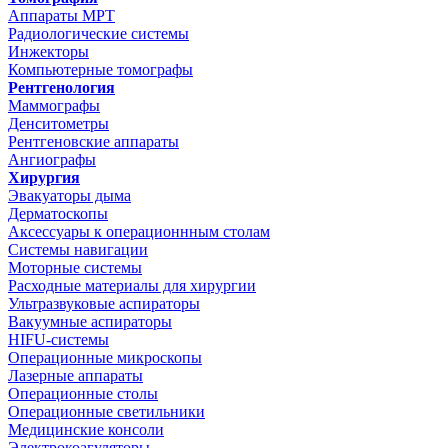
Аппараты МРТ
Радиологические системы
Инжекторы
Компьютерные томографы
Рентгенология
Маммографы
Денситометры
Рентгеновские аппараты
Ангиографы
Хирургия
Эвакуаторы дыма
Дерматоскопы
Аксессуары к операционнным столам
Системы навигации
Моторные системы
Расходные материалы для хирургии
Ультразвуковые аспираторы
Вакуумные аспираторы
HIFU-системы
Операционные микроскопы
Лазерные аппараты
Операционные столы
Операционные светильники
Медицинские консоли
Электрокоагуляторы