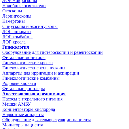
ЛОР микроскопы
Налобные осветители
Отоскопы
Ларингоскопы
Камертоны
Синускопы и эхосинускопы
ЛОР аппараты
ЛОР комбайны
ЛОР кресла
Гинекология
Оборудование для гистероскопии и резектоскопии
Фетальные мониторы
Гинекологические кресла
Гинекологические кольпоскопы
Аппараты для ирригации и аспирации
Гинекологические комбайны
Родовые кровати
Фетальные допплеры
Анестезиология и реанимация
Насосы энтерального питания
Мешки АМБУ
Концентраторы кислорода
Наркозные аппараты
Оборудование для терморегуляции пациента
Мониторы пациента