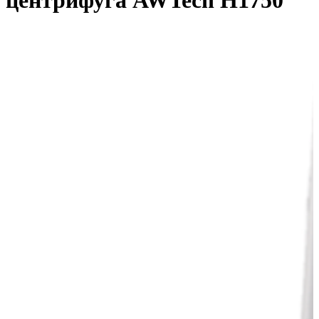
центрифуга AWTech H1750