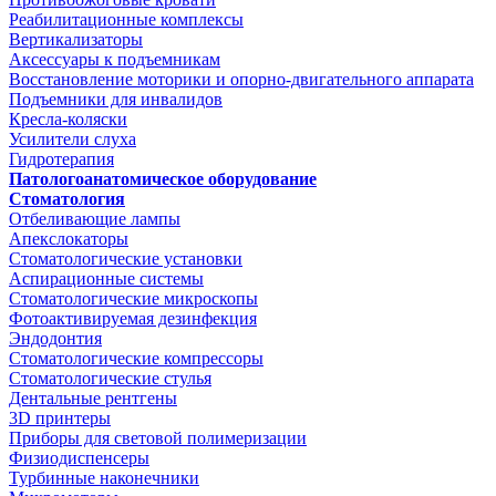
Реабилитационные комплексы
Вертикализаторы
Аксессуары к подъемникам
Восстановление моторики и опорно-двигательного аппарата
Подъемники для инвалидов
Кресла-коляски
Усилители слуха
Гидротерапия
Патологоанатомическое оборудование
Стоматология
Отбеливающие лампы
Апекслокаторы
Стоматологические установки
Аспирационные системы
Стоматологические микроскопы
Фотоактивируемая дезинфекция
Эндодонтия
Стоматологические компрессоры
Стоматологические стулья
Дентальные рентгены
3D принтеры
Приборы для световой полимеризации
Физиодиспенсеры
Турбинные наконечники