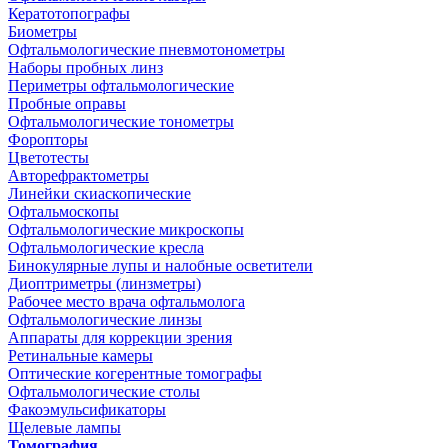
Кератотопографы
Биометры
Офтальмологические пневмотонометры
Наборы пробных линз
Периметры офтальмологические
Пробные оправы
Офтальмологические тонометры
Форопторы
Цветотесты
Авторефрактометры
Линейки скиаскопические
Офтальмоскопы
Офтальмологические микроскопы
Офтальмологические кресла
Бинокулярные лупы и налобные осветители
Диоптриметры (линзметры)
Рабочее место врача офтальмолога
Офтальмологические линзы
Аппараты для коррекции зрения
Ретинальные камеры
Оптические когерентные томографы
Офтальмологические столы
Факоэмульсификаторы
Щелевые лампы
Томография