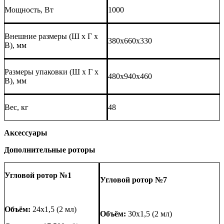
Мощность, Вт
1000
Внешние размеры (Ш х Г х
380x660x330
В), мм
Размеры упаковки (Ш х Г х
480x940x460
В), мм
Вес, кг
48
Аксессуары
Дополнительны
е
ротор
ы
Угловой ротор №1
Угловой ротор №7
Объём:
24x1,5 (2 мл)
Объём:
30x1,5 (2 мл)