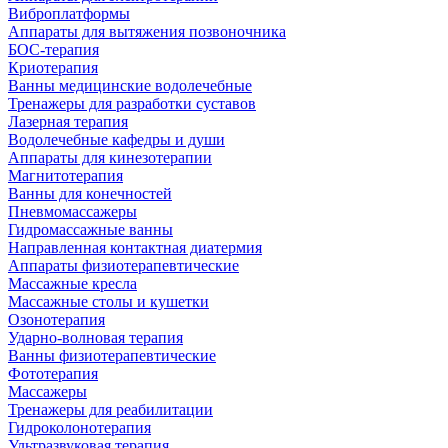
Виброплатформы
Аппараты для вытяжения позвоночника
БОС-терапия
Криотерапия
Ванны медицинские водолечебные
Тренажеры для разработки суставов
Лазерная терапия
Водолечебные кафедры и души
Аппараты для кинезотерапии
Магнитотерапия
Ванны для конечностей
Пневмомассажеры
Гидромассажные ванны
Направленная контактная диатермия
Аппараты физиотерапевтические
Массажные кресла
Массажные столы и кушетки
Озонотерапия
Ударно-волновая терапия
Ванны физиотерапевтические
Фототерапия
Массажеры
Тренажеры для реабилитации
Гидроколонотерапия
Ультразвуковая терапия