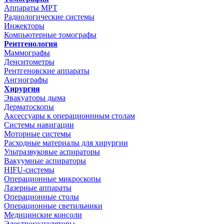
Аппараты МРТ
Радиологические системы
Инжекторы
Компьютерные томографы
Рентгенология
Маммографы
Денситометры
Рентгеновские аппараты
Ангиографы
Хирургия
Эвакуаторы дыма
Дерматоскопы
Аксессуары к операционнным столам
Системы навигации
Моторные системы
Расходные материалы для хирургии
Ультразвуковые аспираторы
Вакуумные аспираторы
HIFU-системы
Операционные микроскопы
Лазерные аппараты
Операционные столы
Операционные светильники
Медицинские консоли
Электрокоагуляторы