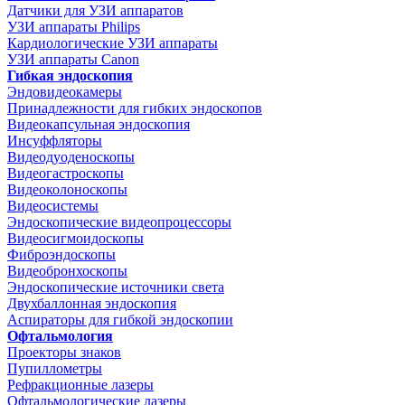
Датчики для УЗИ аппаратов
УЗИ аппараты Philips
Кардиологические УЗИ аппараты
УЗИ аппараты Canon
Гибкая эндоскопия
Эндовидеокамеры
Принадлежности для гибких эндоскопов
Видеокапсульная эндоскопия
Инсуффляторы
Видеодуоденоскопы
Видеогастроскопы
Видеоколоноскопы
Видеосистемы
Эндоскопические видеопроцессоры
Видеосигмоидоскопы
Фиброэндоскопы
Видеобронхоскопы
Эндоскопические источники света
Двухбаллонная эндоскопия
Аспираторы для гибкой эндоскопии
Офтальмология
Проекторы знаков
Пупиллометры
Рефракционные лазеры
Офтальмологические лазеры