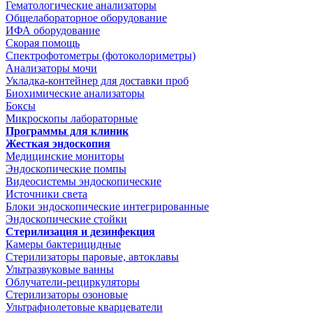
Гематологические анализаторы
Общелабораторное оборудование
ИФА оборудование
Скорая помощь
Спектрофотометры (фотоколориметры)
Анализаторы мочи
Укладка-контейнер для доставки проб
Биохимические анализаторы
Боксы
Микроскопы лабораторные
Программы для клиник
Жесткая эндоскопия
Медицинские мониторы
Эндоскопические помпы
Видеосистемы эндоскопические
Источники света
Блоки эндоскопические интегрированные
Эндоскопические стойки
Стерилизация и дезинфекция
Камеры бактерицидные
Стерилизаторы паровые, автоклавы
Ультразвуковые ванны
Облучатели-рециркуляторы
Стерилизаторы озоновые
Ультрафиолетовые кварцеватели