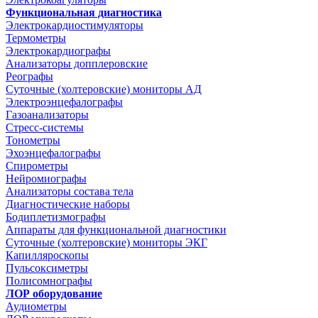
Функциональная диагностика
Электрокардиостимуляторы
Термометры
Электрокардиографы
Анализаторы допплеровские
Реографы
Суточные (холтеровские) мониторы АД
Электроэнцефалографы
Газоанализаторы
Стресс-системы
Тонометры
Эхоэнцефалографы
Спирометры
Нейромиографы
Анализаторы состава тела
Диагностические наборы
Бодиплетизмографы
Аппараты для функциональной диагностики
Суточные (холтеровские) мониторы ЭКГ
Капилляроскопы
Пульсоксиметры
Полисомнографы
ЛОР оборудование
Аудиометры