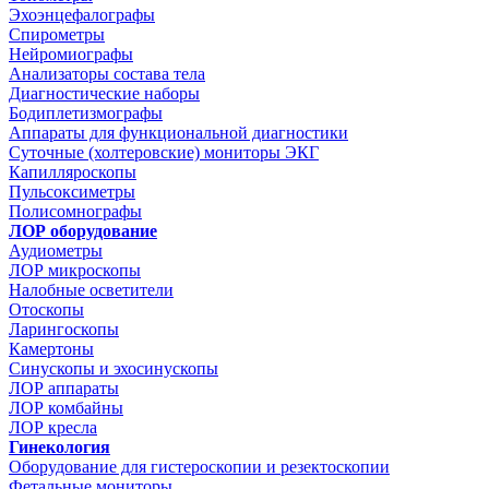
Эхоэнцефалографы
Спирометры
Нейромиографы
Анализаторы состава тела
Диагностические наборы
Бодиплетизмографы
Аппараты для функциональной диагностики
Суточные (холтеровские) мониторы ЭКГ
Капилляроскопы
Пульсоксиметры
Полисомнографы
ЛОР оборудование
Аудиометры
ЛОР микроскопы
Налобные осветители
Отоскопы
Ларингоскопы
Камертоны
Синускопы и эхосинускопы
ЛОР аппараты
ЛОР комбайны
ЛОР кресла
Гинекология
Оборудование для гистероскопии и резектоскопии
Фетальные мониторы