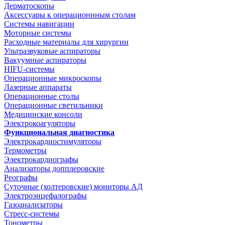
Дерматоскопы
Аксессуары к операционнным столам
Системы навигации
Моторные системы
Расходные материалы для хирургии
Ультразвуковые аспираторы
Вакуумные аспираторы
HIFU-системы
Операционные микроскопы
Лазерные аппараты
Операционные столы
Операционные светильники
Медицинские консоли
Электрокоагуляторы
Функциональная диагностика
Электрокардиостимуляторы
Термометры
Электрокардиографы
Анализаторы допплеровские
Реографы
Суточные (холтеровские) мониторы АД
Электроэнцефалографы
Газоанализаторы
Стресс-системы
Тонометры