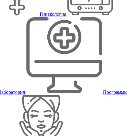
Гинекология
Лаборатория
Программы