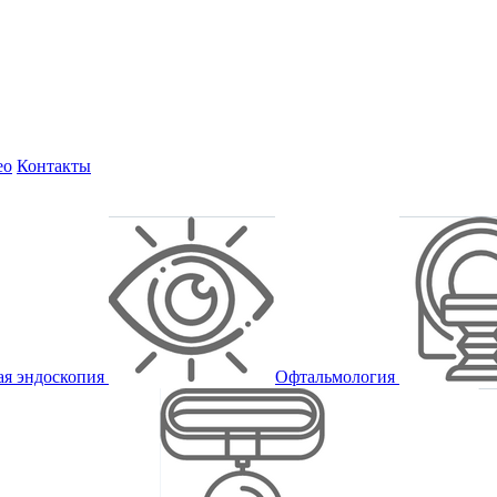
ео
Контакты
ая эндоскопия
Офтальмология