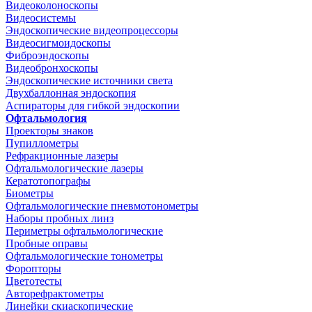
Видеоколоноскопы
Видеосистемы
Эндоскопические видеопроцессоры
Видеосигмоидоскопы
Фиброэндоскопы
Видеобронхоскопы
Эндоскопические источники света
Двухбаллонная эндоскопия
Аспираторы для гибкой эндоскопии
Офтальмология
Проекторы знаков
Пупиллометры
Рефракционные лазеры
Офтальмологические лазеры
Кератотопографы
Биометры
Офтальмологические пневмотонометры
Наборы пробных линз
Периметры офтальмологические
Пробные оправы
Офтальмологические тонометры
Форопторы
Цветотесты
Авторефрактометры
Линейки скиаскопические