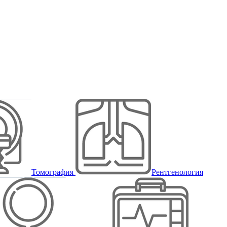
Томография
Рентгенология