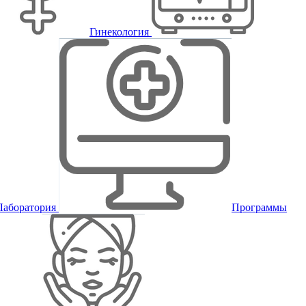
Гинекология
Лаборатория
Программы