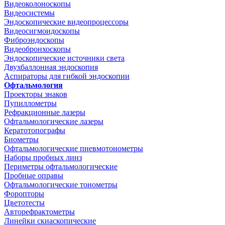
Видеоколоноскопы
Видеосистемы
Эндоскопические видеопроцессоры
Видеосигмоидоскопы
Фиброэндоскопы
Видеобронхоскопы
Эндоскопические источники света
Двухбаллонная эндоскопия
Аспираторы для гибкой эндоскопии
Офтальмология
Проекторы знаков
Пупиллометры
Рефракционные лазеры
Офтальмологические лазеры
Кератотопографы
Биометры
Офтальмологические пневмотонометры
Наборы пробных линз
Периметры офтальмологические
Пробные оправы
Офтальмологические тонометры
Форопторы
Цветотесты
Авторефрактометры
Линейки скиаскопические