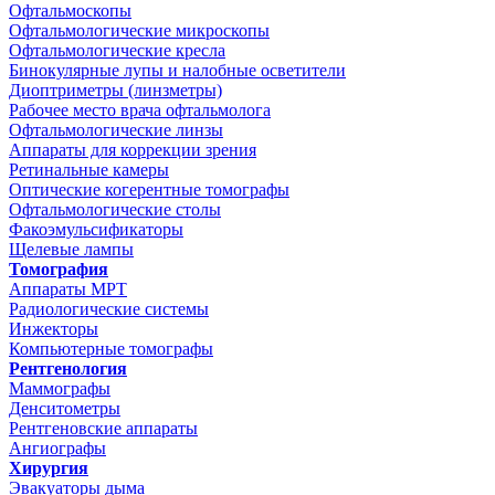
Офтальмоскопы
Офтальмологические микроскопы
Офтальмологические кресла
Бинокулярные лупы и налобные осветители
Диоптриметры (линзметры)
Рабочее место врача офтальмолога
Офтальмологические линзы
Аппараты для коррекции зрения
Ретинальные камеры
Оптические когерентные томографы
Офтальмологические столы
Факоэмульсификаторы
Щелевые лампы
Томография
Аппараты МРТ
Радиологические системы
Инжекторы
Компьютерные томографы
Рентгенология
Маммографы
Денситометры
Рентгеновские аппараты
Ангиографы
Хирургия
Эвакуаторы дыма