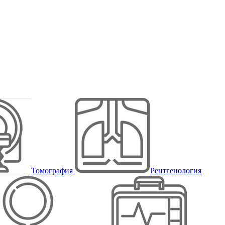
Томография
Рентгенология