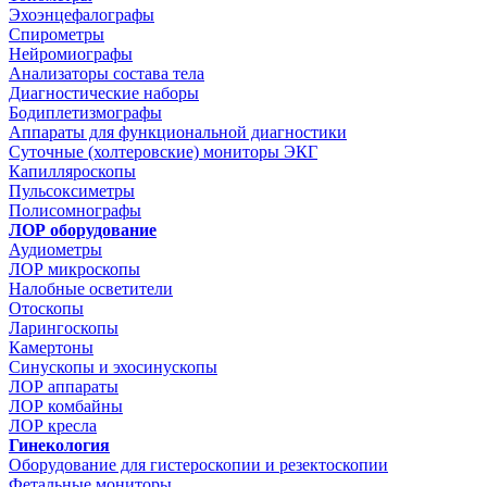
Эхоэнцефалографы
Спирометры
Нейромиографы
Анализаторы состава тела
Диагностические наборы
Бодиплетизмографы
Аппараты для функциональной диагностики
Суточные (холтеровские) мониторы ЭКГ
Капилляроскопы
Пульсоксиметры
Полисомнографы
ЛОР оборудование
Аудиометры
ЛОР микроскопы
Налобные осветители
Отоскопы
Ларингоскопы
Камертоны
Синускопы и эхосинускопы
ЛОР аппараты
ЛОР комбайны
ЛОР кресла
Гинекология
Оборудование для гистероскопии и резектоскопии
Фетальные мониторы