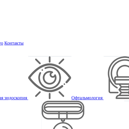
ео
Контакты
ая эндоскопия
Офтальмология