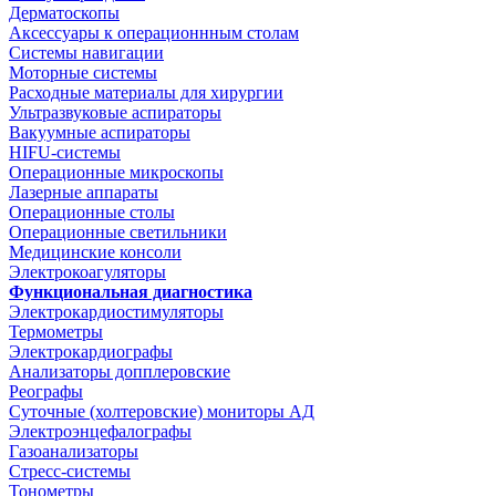
Дерматоскопы
Аксессуары к операционнным столам
Системы навигации
Моторные системы
Расходные материалы для хирургии
Ультразвуковые аспираторы
Вакуумные аспираторы
HIFU-системы
Операционные микроскопы
Лазерные аппараты
Операционные столы
Операционные светильники
Медицинские консоли
Электрокоагуляторы
Функциональная диагностика
Электрокардиостимуляторы
Термометры
Электрокардиографы
Анализаторы допплеровские
Реографы
Суточные (холтеровские) мониторы АД
Электроэнцефалографы
Газоанализаторы
Стресс-системы
Тонометры