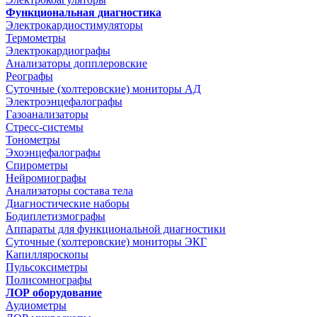
Функциональная диагностика
Электрокардиостимуляторы
Термометры
Электрокардиографы
Анализаторы допплеровские
Реографы
Суточные (холтеровские) мониторы АД
Электроэнцефалографы
Газоанализаторы
Стресс-системы
Тонометры
Эхоэнцефалографы
Спирометры
Нейромиографы
Анализаторы состава тела
Диагностические наборы
Бодиплетизмографы
Аппараты для функциональной диагностики
Суточные (холтеровские) мониторы ЭКГ
Капилляроскопы
Пульсоксиметры
Полисомнографы
ЛОР оборудование
Аудиометры