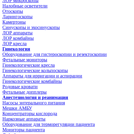
ЛОР микроскопы
Налобные осветители
Отоскопы
Ларингоскопы
Камертоны
Синускопы и эхосинускопы
ЛОР аппараты
ЛОР комбайны
ЛОР кресла
Гинекология
Оборудование для гистероскопии и резектоскопии
Фетальные мониторы
Гинекологические кресла
Гинекологические кольпоскопы
Аппараты для ирригации и аспирации
Гинекологические комбайны
Родовые кровати
Фетальные допплеры
Анестезиология и реанимация
Насосы энтерального питания
Мешки АМБУ
Концентраторы кислорода
Наркозные аппараты
Оборудование для терморегуляции пациента
Мониторы пациента