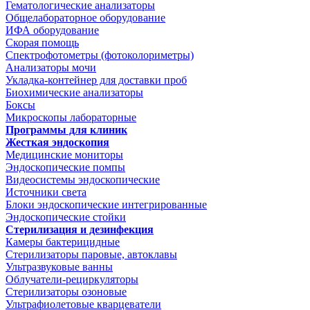
Гематологические анализаторы
Общелабораторное оборудование
ИФА оборудование
Скорая помощь
Спектрофотометры (фотоколориметры)
Анализаторы мочи
Укладка-контейнер для доставки проб
Биохимические анализаторы
Боксы
Микроскопы лабораторные
Программы для клиник
Жесткая эндоскопия
Медицинские мониторы
Эндоскопические помпы
Видеосистемы эндоскопические
Источники света
Блоки эндоскопические интегрированные
Эндоскопические стойки
Стерилизация и дезинфекция
Камеры бактерицидные
Стерилизаторы паровые, автоклавы
Ультразвуковые ванны
Облучатели-рециркуляторы
Стерилизаторы озоновые
Ультрафиолетовые кварцеватели