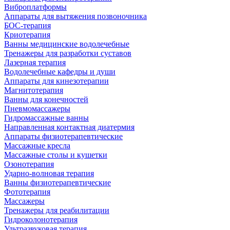
Виброплатформы
Аппараты для вытяжения позвоночника
БОС-терапия
Криотерапия
Ванны медицинские водолечебные
Тренажеры для разработки суставов
Лазерная терапия
Водолечебные кафедры и души
Аппараты для кинезотерапии
Магнитотерапия
Ванны для конечностей
Пневмомассажеры
Гидромассажные ванны
Направленная контактная диатермия
Аппараты физиотерапевтические
Массажные кресла
Массажные столы и кушетки
Озонотерапия
Ударно-волновая терапия
Ванны физиотерапевтические
Фототерапия
Массажеры
Тренажеры для реабилитации
Гидроколонотерапия
Ультразвуковая терапия