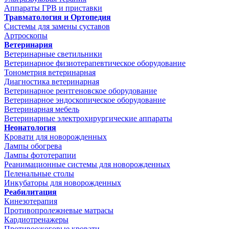
Аппараты ГРВ и приставки
Травматология и Ортопедия
Системы для замены суставов
Артроскопы
Ветеринария
Ветеринарные светильники
Ветеринарное физиотерапевтическое оборудование
Тонометрия ветеринарная
Диагностика ветеринарная
Ветеринарное рентгеновское оборудование
Ветеринарное эндоскопическое оборудование
Ветеринарная мебель
Ветеринарные электрохирургические аппараты
Неонатология
Кровати для новорожденных
Лампы обогрева
Лампы фототерапии
Реанимационные системы для новорожденных
Пеленальные столы
Инкубаторы для новорожденных
Реабилитация
Кинезотерапия
Противопролежневые матрасы
Кардиотренажеры
Противоожоговые кровати