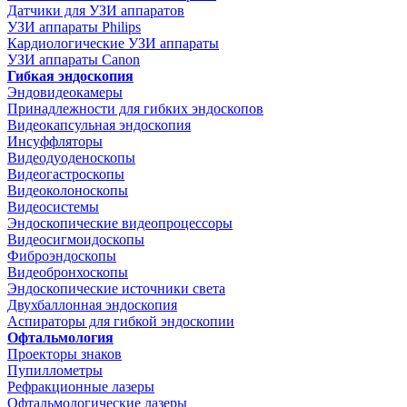
Датчики для УЗИ аппаратов
УЗИ аппараты Philips
Кардиологические УЗИ аппараты
УЗИ аппараты Canon
Гибкая эндоскопия
Эндовидеокамеры
Принадлежности для гибких эндоскопов
Видеокапсульная эндоскопия
Инсуффляторы
Видеодуоденоскопы
Видеогастроскопы
Видеоколоноскопы
Видеосистемы
Эндоскопические видеопроцессоры
Видеосигмоидоскопы
Фиброэндоскопы
Видеобронхоскопы
Эндоскопические источники света
Двухбаллонная эндоскопия
Аспираторы для гибкой эндоскопии
Офтальмология
Проекторы знаков
Пупиллометры
Рефракционные лазеры
Офтальмологические лазеры