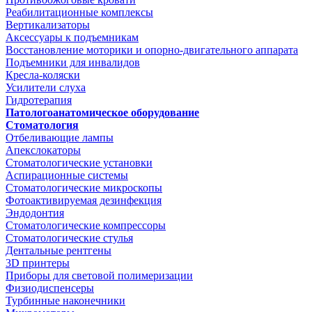
Реабилитационные комплексы
Вертикализаторы
Аксессуары к подъемникам
Восстановление моторики и опорно-двигательного аппарата
Подъемники для инвалидов
Кресла-коляски
Усилители слуха
Гидротерапия
Патологоанатомическое оборудование
Стоматология
Отбеливающие лампы
Апекслокаторы
Стоматологические установки
Аспирационные системы
Стоматологические микроскопы
Фотоактивируемая дезинфекция
Эндодонтия
Стоматологические компрессоры
Стоматологические стулья
Дентальные рентгены
3D принтеры
Приборы для световой полимеризации
Физиодиспенсеры
Турбинные наконечники