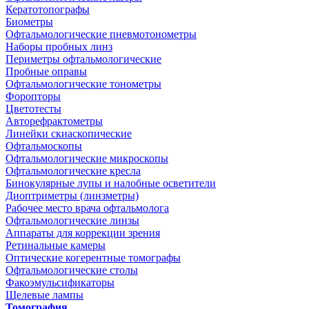
Кератотопографы
Биометры
Офтальмологические пневмотонометры
Наборы пробных линз
Периметры офтальмологические
Пробные оправы
Офтальмологические тонометры
Форопторы
Цветотесты
Авторефрактометры
Линейки скиаскопические
Офтальмоскопы
Офтальмологические микроскопы
Офтальмологические кресла
Бинокулярные лупы и налобные осветители
Диоптриметры (линзметры)
Рабочее место врача офтальмолога
Офтальмологические линзы
Аппараты для коррекции зрения
Ретинальные камеры
Оптические когерентные томографы
Офтальмологические столы
Факоэмульсификаторы
Щелевые лампы
Томография