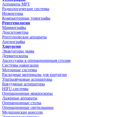
Аппараты МРТ
Радиологические системы
Инжекторы
Компьютерные томографы
Рентгенология
Маммографы
Денситометры
Рентгеновские аппараты
Ангиографы
Хирургия
Эвакуаторы дыма
Дерматоскопы
Аксессуары к операционнным столам
Системы навигации
Моторные системы
Расходные материалы для хирургии
Ультразвуковые аспираторы
Вакуумные аспираторы
HIFU-системы
Операционные микроскопы
Лазерные аппараты
Операционные столы
Операционные светильники
Медицинские консоли
Электрокоагуляторы