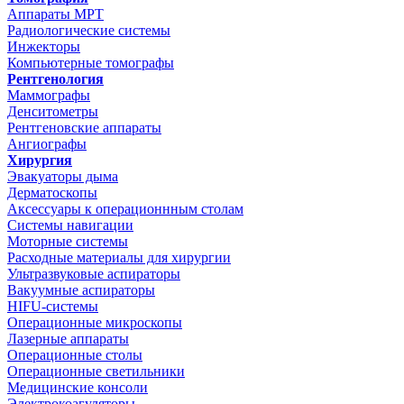
Аппараты МРТ
Радиологические системы
Инжекторы
Компьютерные томографы
Рентгенология
Маммографы
Денситометры
Рентгеновские аппараты
Ангиографы
Хирургия
Эвакуаторы дыма
Дерматоскопы
Аксессуары к операционнным столам
Системы навигации
Моторные системы
Расходные материалы для хирургии
Ультразвуковые аспираторы
Вакуумные аспираторы
HIFU-системы
Операционные микроскопы
Лазерные аппараты
Операционные столы
Операционные светильники
Медицинские консоли
Электрокоагуляторы