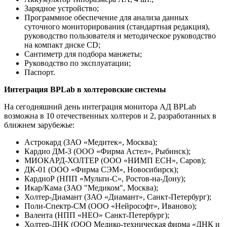
Зарядное устройство;
Программное обеспечение для анализа данных
суточного мониторирования (стандартная редакция),
руководство пользователя и методическое руководство
на компакт диске CD;
Сантиметр для подбора манжеты;
Руководство по эксплуатации;
Паспорт.
Интеграция BPLab в холтеровские системы
На сегодняшний день интеграция монитора АД BPLab
возможна в 10 отечественных холтеров и 2, разработанных в
ближнем зарубежье:
Астрокард (ЗАО «Медитек», Москва);
Кардио ДМ-3 (ООО «Фирма Астел», Рыбинск);
МИОКАРД-ХОЛТЕР (ООО «НИМП ЕСН», Саров);
ДК-01 (ООО «Фирма СЭМ», Новосибирск);
КардиоР (НПП «Мульти-С», Ростов-на-Дону);
Икар/Кама (ЗАО "Медиком", Москва);
Холтер-Диамант (ЗАО «Диамант», Санкт-Петербург);
Поли-Спектр-СМ (ООО «Нейрософт», Иваново);
Валента (НПП «НЕО» Санкт-Петербург);
Холтер-ДНК (ООО Медико-техническая фирма «ДНК и