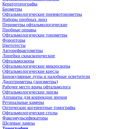
Кератотопографы
Биометры
Офтальмологические пневмотонометры
Наборы пробных линз
Периметры офтальмологические
Пробные оправы
Офтальмологические тонометры
Форопторы
Цветотесты
Авторефрактометры
Линейки скиаскопические
Офтальмоскопы
Офтальмологические микроскопы
Офтальмологические кресла
Бинокулярные лупы и налобные осветители
Диоптриметры (линзметры)
Рабочее место врача офтальмолога
Офтальмологические линзы
Аппараты для коррекции зрения
Ретинальные камеры
Оптические когерентные томографы
Офтальмологические столы
Факоэмульсификаторы
Щелевые лампы
Томография