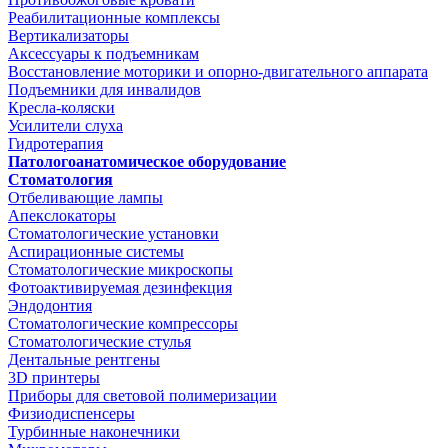
Реабилитационные комплексы
Вертикализаторы
Аксессуары к подъемникам
Восстановление моторики и опорно-двигательного аппарата
Подъемники для инвалидов
Кресла-коляски
Усилители слуха
Гидротерапия
Патологоанатомическое оборудование
Стоматология
Отбеливающие лампы
Апекслокаторы
Стоматологические установки
Аспирационные системы
Стоматологические микроскопы
Фотоактивируемая дезинфекция
Эндодонтия
Стоматологические компрессоры
Стоматологические стулья
Дентальные рентгены
3D принтеры
Приборы для световой полимеризации
Физиодиспенсеры
Турбинные наконечники