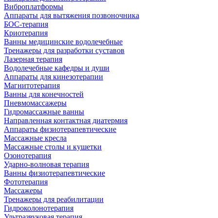
Виброплатформы
Аппараты для вытяжения позвоночника
БОС-терапия
Криотерапия
Ванны медицинские водолечебные
Тренажеры для разработки суставов
Лазерная терапия
Водолечебные кафедры и души
Аппараты для кинезотерапии
Магнитотерапия
Ванны для конечностей
Пневмомассажеры
Гидромассажные ванны
Направленная контактная диатермия
Аппараты физиотерапевтические
Массажные кресла
Массажные столы и кушетки
Озонотерапия
Ударно-волновая терапия
Ванны физиотерапевтические
Фототерапия
Массажеры
Тренажеры для реабилитации
Гидроколонотерапия
Ультразвуковая терапия