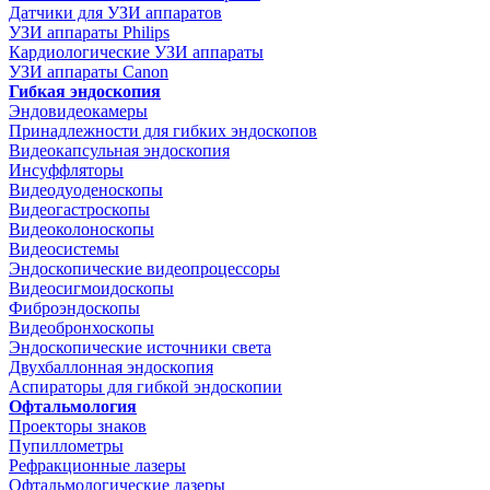
Датчики для УЗИ аппаратов
УЗИ аппараты Philips
Кардиологические УЗИ аппараты
УЗИ аппараты Canon
Гибкая эндоскопия
Эндовидеокамеры
Принадлежности для гибких эндоскопов
Видеокапсульная эндоскопия
Инсуффляторы
Видеодуоденоскопы
Видеогастроскопы
Видеоколоноскопы
Видеосистемы
Эндоскопические видеопроцессоры
Видеосигмоидоскопы
Фиброэндоскопы
Видеобронхоскопы
Эндоскопические источники света
Двухбаллонная эндоскопия
Аспираторы для гибкой эндоскопии
Офтальмология
Проекторы знаков
Пупиллометры
Рефракционные лазеры
Офтальмологические лазеры