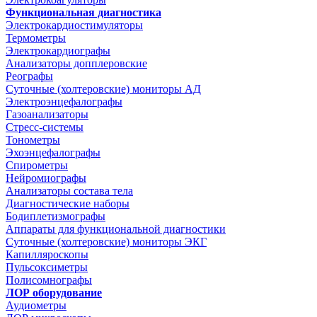
Функциональная диагностика
Электрокардиостимуляторы
Термометры
Электрокардиографы
Анализаторы допплеровские
Реографы
Суточные (холтеровские) мониторы АД
Электроэнцефалографы
Газоанализаторы
Стресс-системы
Тонометры
Эхоэнцефалографы
Спирометры
Нейромиографы
Анализаторы состава тела
Диагностические наборы
Бодиплетизмографы
Аппараты для функциональной диагностики
Суточные (холтеровские) мониторы ЭКГ
Капилляроскопы
Пульсоксиметры
Полисомнографы
ЛОР оборудование
Аудиометры