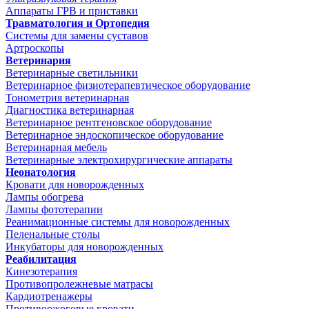
Аппараты ГРВ и приставки
Травматология и Ортопедия
Системы для замены суставов
Артроскопы
Ветеринария
Ветеринарные светильники
Ветеринарное физиотерапевтическое оборудование
Тонометрия ветеринарная
Диагностика ветеринарная
Ветеринарное рентгеновское оборудование
Ветеринарное эндоскопическое оборудование
Ветеринарная мебель
Ветеринарные электрохирургические аппараты
Неонатология
Кровати для новорожденных
Лампы обогрева
Лампы фототерапии
Реанимационные системы для новорожденных
Пеленальные столы
Инкубаторы для новорожденных
Реабилитация
Кинезотерапия
Противопролежневые матрасы
Кардиотренажеры
Противоожоговые кровати