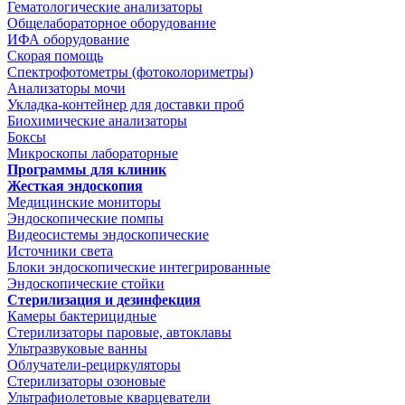
Гематологические анализаторы
Общелабораторное оборудование
ИФА оборудование
Скорая помощь
Спектрофотометры (фотоколориметры)
Анализаторы мочи
Укладка-контейнер для доставки проб
Биохимические анализаторы
Боксы
Микроскопы лабораторные
Программы для клиник
Жесткая эндоскопия
Медицинские мониторы
Эндоскопические помпы
Видеосистемы эндоскопические
Источники света
Блоки эндоскопические интегрированные
Эндоскопические стойки
Стерилизация и дезинфекция
Камеры бактерицидные
Стерилизаторы паровые, автоклавы
Ультразвуковые ванны
Облучатели-рециркуляторы
Стерилизаторы озоновые
Ультрафиолетовые кварцеватели