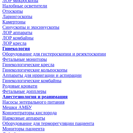
ЛОР микроскопы
Налобные осветители
Отоскопы
Ларингоскопы
Камертоны
Синускопы и эхосинускопы
ЛОР аппараты
ЛОР комбайны
ЛОР кресла
Гинекология
Оборудование для гистероскопии и резектоскопии
Фетальные мониторы
Гинекологические кресла
Гинекологические кольпоскопы
Аппараты для ирригации и аспирации
Гинекологические комбайны
Родовые кровати
Фетальные допплеры
Анестезиология и реанимация
Насосы энтерального питания
Мешки АМБУ
Концентраторы кислорода
Наркозные аппараты
Оборудование для терморегуляции пациента
Мониторы пациента