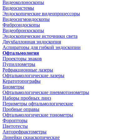
Видеоколоноскопы
Видеосистемы
Эндоскопические видеопроцессоры
Видеосигмоидоскопы
Фиброэндоскопы
Видеобронхоскопы
Эндоскопические источники света
Двухбаллонная эндоскопия
Аспираторы для гибкой эндоскопии
Офтальмология
Проекторы знаков
Пупиллометры
Рефракционные лазеры
Офтальмологические лазеры
Кератотопографы
Биометры
Офтальмологические пневмотонометры
Наборы пробных линз
Периметры офтальмологические
Пробные оправы
Офтальмологические тонометры
Форопторы
Цветотесты
Авторефрактометры
Линейки скиаскопические