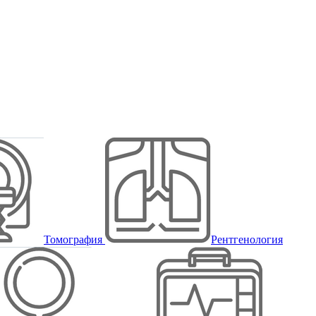
Томография
Рентгенология