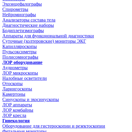
Эхоэнцефалографы
Спирометры
Нейромиографы
Анализаторы состава тела
Диагностические наборы
Бодиплетизмографы
Аппараты для функциональной диагностики
Суточные (холтеровские) мониторы ЭКГ
Капилляроскопы
Пульсоксиметры
Полисомнографы
ЛОР оборудование
Аудиометры
ЛОР микроскопы
Налобные осветители
Отоскопы
Ларингоскопы
Камертоны
Синускопы и эхосинускопы
ЛОР аппараты
ЛОР комбайны
ЛОР кресла
Гинекология
Оборудование для гистероскопии и резектоскопии
Фетальные мониторы