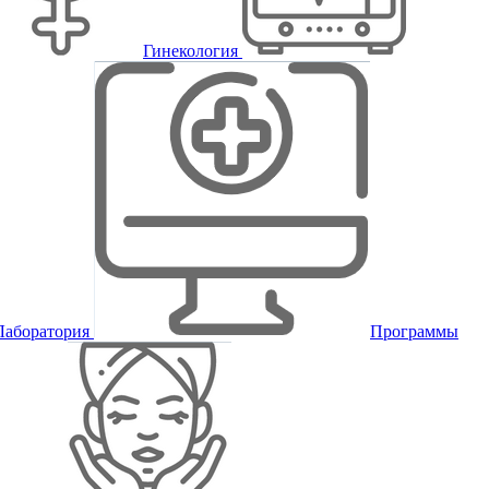
Гинекология
Лаборатория
Программы