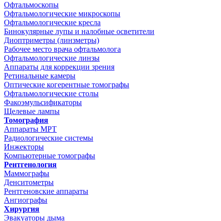
Офтальмоскопы
Офтальмологические микроскопы
Офтальмологические кресла
Бинокулярные лупы и налобные осветители
Диоптриметры (линзметры)
Рабочее место врача офтальмолога
Офтальмологические линзы
Аппараты для коррекции зрения
Ретинальные камеры
Оптические когерентные томографы
Офтальмологические столы
Факоэмульсификаторы
Щелевые лампы
Томография
Аппараты МРТ
Радиологические системы
Инжекторы
Компьютерные томографы
Рентгенология
Маммографы
Денситометры
Рентгеновские аппараты
Ангиографы
Хирургия
Эвакуаторы дыма