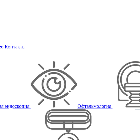
ео
Контакты
ая эндоскопия
Офтальмология