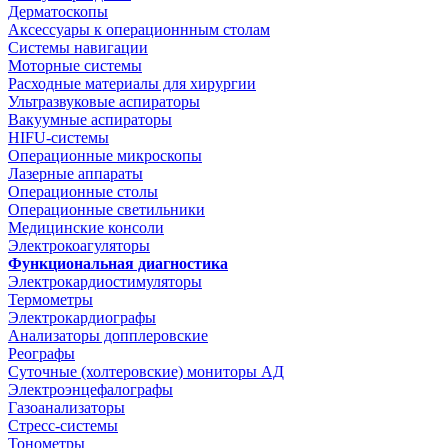
Дерматоскопы
Аксессуары к операционнным столам
Системы навигации
Моторные системы
Расходные материалы для хирургии
Ультразвуковые аспираторы
Вакуумные аспираторы
HIFU-системы
Операционные микроскопы
Лазерные аппараты
Операционные столы
Операционные светильники
Медицинские консоли
Электрокоагуляторы
Функциональная диагностика
Электрокардиостимуляторы
Термометры
Электрокардиографы
Анализаторы допплеровские
Реографы
Суточные (холтеровские) мониторы АД
Электроэнцефалографы
Газоанализаторы
Стресс-системы
Тонометры