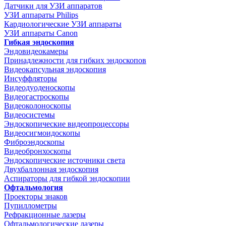
Датчики для УЗИ аппаратов
УЗИ аппараты Philips
Кардиологические УЗИ аппараты
УЗИ аппараты Canon
Гибкая эндоскопия
Эндовидеокамеры
Принадлежности для гибких эндоскопов
Видеокапсульная эндоскопия
Инсуффляторы
Видеодуоденоскопы
Видеогастроскопы
Видеоколоноскопы
Видеосистемы
Эндоскопические видеопроцессоры
Видеосигмоидоскопы
Фиброэндоскопы
Видеобронхоскопы
Эндоскопические источники света
Двухбаллонная эндоскопия
Аспираторы для гибкой эндоскопии
Офтальмология
Проекторы знаков
Пупиллометры
Рефракционные лазеры
Офтальмологические лазеры