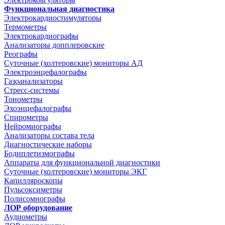
Функциональная диагностика
Электрокардиостимуляторы
Термометры
Электрокардиографы
Анализаторы допплеровские
Реографы
Суточные (холтеровские) мониторы АД
Электроэнцефалографы
Газоанализаторы
Стресс-системы
Тонометры
Эхоэнцефалографы
Спирометры
Нейромиографы
Анализаторы состава тела
Диагностические наборы
Бодиплетизмографы
Аппараты для функциональной диагностики
Суточные (холтеровские) мониторы ЭКГ
Капилляроскопы
Пульсоксиметры
Полисомнографы
ЛОР оборудование
Аудиометры