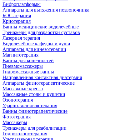
Виброплатформы
Аппараты для вытяжения позвоночника
БОС-терапия
Криотерапия
Ванны медицинские водолечебные
Тренажеры для разработки суставов
Лазерная терапия
Водолечебные кафедры и души
Аппараты для кинезотерапии
Магнитотерапия
Ванны для конечностей
Пневмомассажеры
Гидромассажные ванны
Направленная контактная диатермия
Аппараты физиотерапевтические
Массажные кресла
Массажные столы и кушетки
Озонотерапия
Ударно-волновая терапия
Ванны физиотерапевтические
Фототерапия
Массажеры
Тренажеры для реабилитации
Гидроколонотерапия
Ультразвуковая терапия