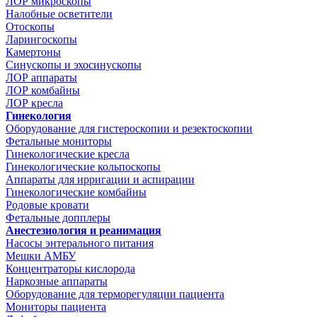
ЛОР микроскопы
Налобные осветители
Отоскопы
Ларингоскопы
Камертоны
Синускопы и эхосинускопы
ЛОР аппараты
ЛОР комбайны
ЛОР кресла
Гинекология
Оборудование для гистероскопии и резектоскопии
Фетальные мониторы
Гинекологические кресла
Гинекологические кольпоскопы
Аппараты для ирригации и аспирации
Гинекологические комбайны
Родовые кровати
Фетальные допплеры
Анестезиология и реанимация
Насосы энтерального питания
Мешки АМБУ
Концентраторы кислорода
Наркозные аппараты
Оборудование для терморегуляции пациента
Мониторы пациента