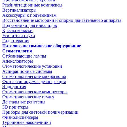
Реабилитационные комплексы
Вертикализаторы
Аксессуары к подъемникам
Восстановление моторики и опорно-двигательного аппарата
Подъемники для инвалидов
Кресла-коляски
Усилители слуха
Гидротерапия
Патологоанатомическое оборудование
Стоматология
Отбеливающие лампы
Апекслокаторы
Стоматологические установки
Аспирационные системы
Стоматологические микроскопы
Фотоактивируемая дезинфекция
Эндодонтия
Стоматологические компрессоры
Стоматологические стулья
Дентальные рентгены
3D принтеры
Приборы для световой полимеризации
Физиодиспенсеры
Турбинные наконечники