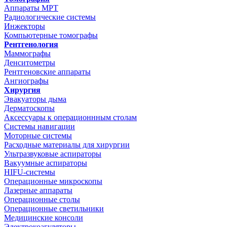
Аппараты МРТ
Радиологические системы
Инжекторы
Компьютерные томографы
Рентгенология
Маммографы
Денситометры
Рентгеновские аппараты
Ангиографы
Хирургия
Эвакуаторы дыма
Дерматоскопы
Аксессуары к операционнным столам
Системы навигации
Моторные системы
Расходные материалы для хирургии
Ультразвуковые аспираторы
Вакуумные аспираторы
HIFU-системы
Операционные микроскопы
Лазерные аппараты
Операционные столы
Операционные светильники
Медицинские консоли
Электрокоагуляторы