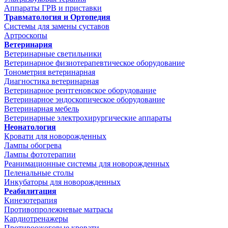
Аппараты ГРВ и приставки
Травматология и Ортопедия
Системы для замены суставов
Артроскопы
Ветеринария
Ветеринарные светильники
Ветеринарное физиотерапевтическое оборудование
Тонометрия ветеринарная
Диагностика ветеринарная
Ветеринарное рентгеновское оборудование
Ветеринарное эндоскопическое оборудование
Ветеринарная мебель
Ветеринарные электрохирургические аппараты
Неонатология
Кровати для новорожденных
Лампы обогрева
Лампы фототерапии
Реанимационные системы для новорожденных
Пеленальные столы
Инкубаторы для новорожденных
Реабилитация
Кинезотерапия
Противопролежневые матрасы
Кардиотренажеры
Противоожоговые кровати