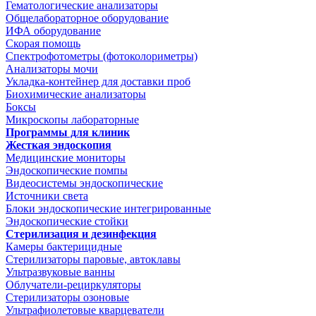
Гематологические анализаторы
Общелабораторное оборудование
ИФА оборудование
Скорая помощь
Спектрофотометры (фотоколориметры)
Анализаторы мочи
Укладка-контейнер для доставки проб
Биохимические анализаторы
Боксы
Микроскопы лабораторные
Программы для клиник
Жесткая эндоскопия
Медицинские мониторы
Эндоскопические помпы
Видеосистемы эндоскопические
Источники света
Блоки эндоскопические интегрированные
Эндоскопические стойки
Стерилизация и дезинфекция
Камеры бактерицидные
Стерилизаторы паровые, автоклавы
Ультразвуковые ванны
Облучатели-рециркуляторы
Стерилизаторы озоновые
Ультрафиолетовые кварцеватели