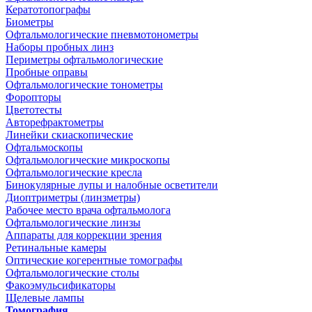
Кератотопографы
Биометры
Офтальмологические пневмотонометры
Наборы пробных линз
Периметры офтальмологические
Пробные оправы
Офтальмологические тонометры
Форопторы
Цветотесты
Авторефрактометры
Линейки скиаскопические
Офтальмоскопы
Офтальмологические микроскопы
Офтальмологические кресла
Бинокулярные лупы и налобные осветители
Диоптриметры (линзметры)
Рабочее место врача офтальмолога
Офтальмологические линзы
Аппараты для коррекции зрения
Ретинальные камеры
Оптические когерентные томографы
Офтальмологические столы
Факоэмульсификаторы
Щелевые лампы
Томография