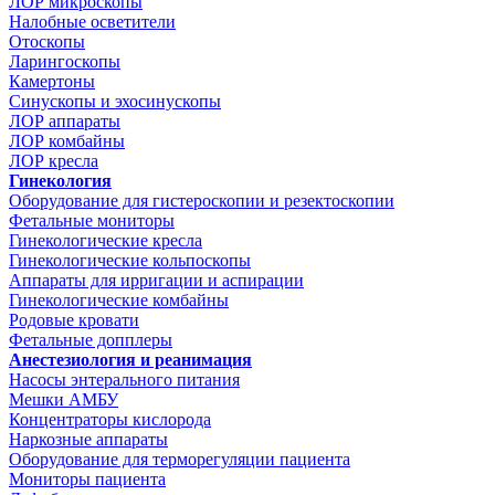
ЛОР микроскопы
Налобные осветители
Отоскопы
Ларингоскопы
Камертоны
Синускопы и эхосинускопы
ЛОР аппараты
ЛОР комбайны
ЛОР кресла
Гинекология
Оборудование для гистероскопии и резектоскопии
Фетальные мониторы
Гинекологические кресла
Гинекологические кольпоскопы
Аппараты для ирригации и аспирации
Гинекологические комбайны
Родовые кровати
Фетальные допплеры
Анестезиология и реанимация
Насосы энтерального питания
Мешки АМБУ
Концентраторы кислорода
Наркозные аппараты
Оборудование для терморегуляции пациента
Мониторы пациента