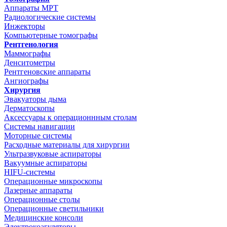
Аппараты МРТ
Радиологические системы
Инжекторы
Компьютерные томографы
Рентгенология
Маммографы
Денситометры
Рентгеновские аппараты
Ангиографы
Хирургия
Эвакуаторы дыма
Дерматоскопы
Аксессуары к операционнным столам
Системы навигации
Моторные системы
Расходные материалы для хирургии
Ультразвуковые аспираторы
Вакуумные аспираторы
HIFU-системы
Операционные микроскопы
Лазерные аппараты
Операционные столы
Операционные светильники
Медицинские консоли
Электрокоагуляторы