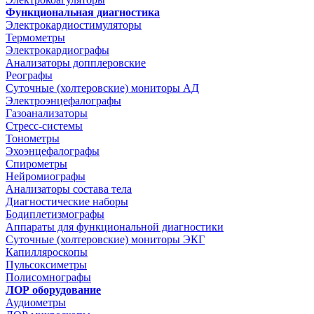
Функциональная диагностика
Электрокардиостимуляторы
Термометры
Электрокардиографы
Анализаторы допплеровские
Реографы
Суточные (холтеровские) мониторы АД
Электроэнцефалографы
Газоанализаторы
Стресс-системы
Тонометры
Эхоэнцефалографы
Спирометры
Нейромиографы
Анализаторы состава тела
Диагностические наборы
Бодиплетизмографы
Аппараты для функциональной диагностики
Суточные (холтеровские) мониторы ЭКГ
Капилляроскопы
Пульсоксиметры
Полисомнографы
ЛОР оборудование
Аудиометры