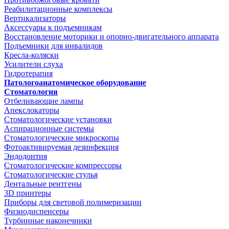
Реабилитационные комплексы
Вертикализаторы
Аксессуары к подъемникам
Восстановление моторики и опорно-двигательного аппарата
Подъемники для инвалидов
Кресла-коляски
Усилители слуха
Гидротерапия
Патологоанатомическое оборудование
Стоматология
Отбеливающие лампы
Апекслокаторы
Стоматологические установки
Аспирационные системы
Стоматологические микроскопы
Фотоактивируемая дезинфекция
Эндодонтия
Стоматологические компрессоры
Стоматологические стулья
Дентальные рентгены
3D принтеры
Приборы для световой полимеризации
Физиодиспенсеры
Турбинные наконечники