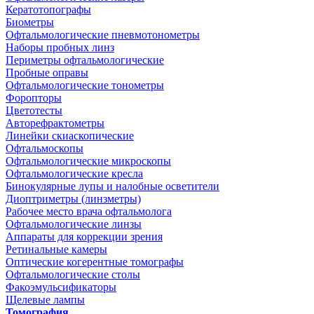
Кератотопографы
Биометры
Офтальмологические пневмотонометры
Наборы пробных линз
Периметры офтальмологические
Пробные оправы
Офтальмологические тонометры
Форопторы
Цветотесты
Авторефрактометры
Линейки скиаскопические
Офтальмоскопы
Офтальмологические микроскопы
Офтальмологические кресла
Бинокулярные лупы и налобные осветители
Диоптриметры (линзметры)
Рабочее место врача офтальмолога
Офтальмологические линзы
Аппараты для коррекции зрения
Ретинальные камеры
Оптические когерентные томографы
Офтальмологические столы
Факоэмульсификаторы
Щелевые лампы
Томография