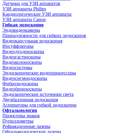
Датчики для УЗИ аппаратов
УЗИ аппараты Philips
Кардиологические УЗИ аппараты
УЗИ аппараты Canon
Гибкая эндоскопия
Эндовидеокамеры
Принадлежности для гибких эндоскопов
Видеокапсульная эндоскопия
Инсуффляторы
Видеодуоденоскопы
Видеогастроскопы
Видеоколоноскопы
Видеосистемы
Эндоскопические видеопроцессоры
Видеосигмоидоскопы
Фиброэндоскопы
Видеобронхоскопы
Эндоскопические источники света
Двухбаллонная эндоскопия
Аспираторы для гибкой эндоскопии
Офтальмология
Проекторы знаков
Пупиллометры
Рефракционные лазеры
Офтальмологические лазеры