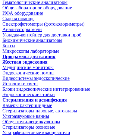
Гематологические анализаторы
Общелабораторное оборудование
ИФА оборудование
Скорая помощь
Спектрофотометры (фотоколориметры)
Анализаторы мочи
Укладка-контейнер для доставки проб
Биохимические анализаторы
Боксы
Микроскопы лабораторные
Программы для клиник
Жесткая эндоскопия
Медицинские мониторы
Эндоскопические помпы
Видеосистемы эндоскопические
Источники света
Блоки эндоскопические интегрированные
Эндоскопические стойки
Стерилизация и дезинфекция
Камеры бактерицидные
Стерилизаторы паровые, автоклавы
Ультразвуковые ванны
Облучатели-рециркуляторы
Стерилизаторы озоновые
Ультрафиолетовые кварцеватели