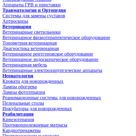
Аппараты ГРВ и приставки
Травматология и Ортопедия
Системы для замены суставов
Артроскопы
Ветеринария
Ветеринарные светильники
Ветеринарное физиотерапевтическое оборудование
Тонометрия ветеринарная
Диагностика ветеринарная
Ветеринарное рентгеновское оборудование
Ветеринарное эндоскопическое оборудование
Ветеринарная мебель
Ветеринарные электрохирургические аппараты
Неонатология
Кровати для новорожденных
Лампы обогрева
Лампы фототерапии
Реанимационные системы для новорожденных
Пеленальные столы
Инкубаторы для новорожденных
Реабилитация
Кинезотерапия
Противопролежневые матрасы
Кардиотренажеры
Противоожоговые кровати