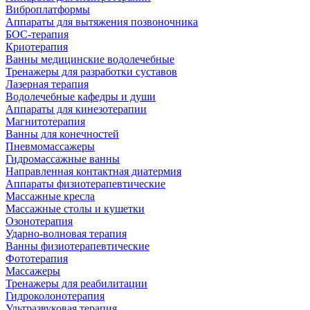
Виброплатформы
Аппараты для вытяжения позвоночника
БОС-терапия
Криотерапия
Ванны медицинские водолечебные
Тренажеры для разработки суставов
Лазерная терапия
Водолечебные кафедры и души
Аппараты для кинезотерапии
Магнитотерапия
Ванны для конечностей
Пневмомассажеры
Гидромассажные ванны
Направленная контактная диатермия
Аппараты физиотерапевтические
Массажные кресла
Массажные столы и кушетки
Озонотерапия
Ударно-волновая терапия
Ванны физиотерапевтические
Фототерапия
Массажеры
Тренажеры для реабилитации
Гидроколонотерапия
Ультразвуковая терапия