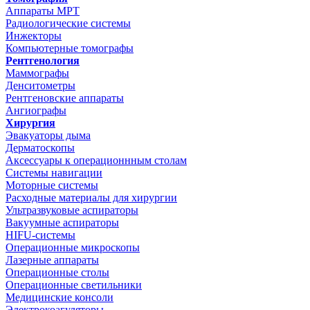
Аппараты МРТ
Радиологические системы
Инжекторы
Компьютерные томографы
Рентгенология
Маммографы
Денситометры
Рентгеновские аппараты
Ангиографы
Хирургия
Эвакуаторы дыма
Дерматоскопы
Аксессуары к операционнным столам
Системы навигации
Моторные системы
Расходные материалы для хирургии
Ультразвуковые аспираторы
Вакуумные аспираторы
HIFU-системы
Операционные микроскопы
Лазерные аппараты
Операционные столы
Операционные светильники
Медицинские консоли
Электрокоагуляторы