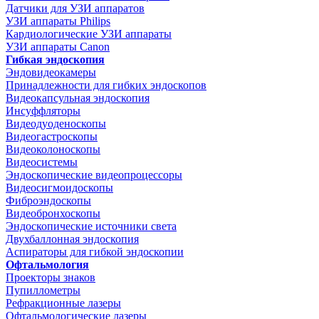
Датчики для УЗИ аппаратов
УЗИ аппараты Philips
Кардиологические УЗИ аппараты
УЗИ аппараты Canon
Гибкая эндоскопия
Эндовидеокамеры
Принадлежности для гибких эндоскопов
Видеокапсульная эндоскопия
Инсуффляторы
Видеодуоденоскопы
Видеогастроскопы
Видеоколоноскопы
Видеосистемы
Эндоскопические видеопроцессоры
Видеосигмоидоскопы
Фиброэндоскопы
Видеобронхоскопы
Эндоскопические источники света
Двухбаллонная эндоскопия
Аспираторы для гибкой эндоскопии
Офтальмология
Проекторы знаков
Пупиллометры
Рефракционные лазеры
Офтальмологические лазеры