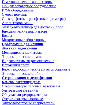
Гематологические анализаторы
Общелабораторное оборудование
ИФА оборудование
Скорая помощь
Спектрофотометры (фотоколориметры)
Анализаторы мочи
Укладка-контейнер для доставки проб
Биохимические анализаторы
Боксы
Микроскопы лабораторные
Программы для клиник
Жесткая эндоскопия
Медицинские мониторы
Эндоскопические помпы
Видеосистемы эндоскопические
Источники света
Блоки эндоскопические интегрированные
Эндоскопические стойки
Стерилизация и дезинфекция
Камеры бактерицидные
Стерилизаторы паровые, автоклавы
Ультразвуковые ванны
Облучатели-рециркуляторы
Стерилизаторы озоновые
Ультрафиолетовые кварцеватели