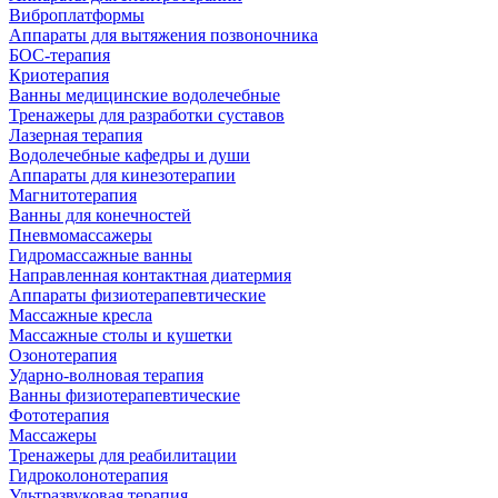
Виброплатформы
Аппараты для вытяжения позвоночника
БОС-терапия
Криотерапия
Ванны медицинские водолечебные
Тренажеры для разработки суставов
Лазерная терапия
Водолечебные кафедры и души
Аппараты для кинезотерапии
Магнитотерапия
Ванны для конечностей
Пневмомассажеры
Гидромассажные ванны
Направленная контактная диатермия
Аппараты физиотерапевтические
Массажные кресла
Массажные столы и кушетки
Озонотерапия
Ударно-волновая терапия
Ванны физиотерапевтические
Фототерапия
Массажеры
Тренажеры для реабилитации
Гидроколонотерапия
Ультразвуковая терапия