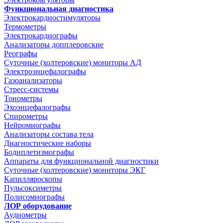
Функциональная диагностика
Электрокардиостимуляторы
Термометры
Электрокардиографы
Анализаторы допплеровские
Реографы
Суточные (холтеровские) мониторы АД
Электроэнцефалографы
Газоанализаторы
Стресс-системы
Тонометры
Эхоэнцефалографы
Спирометры
Нейромиографы
Анализаторы состава тела
Диагностические наборы
Бодиплетизмографы
Аппараты для функциональной диагностики
Суточные (холтеровские) мониторы ЭКГ
Капилляроскопы
Пульсоксиметры
Полисомнографы
ЛОР оборудование
Аудиометры