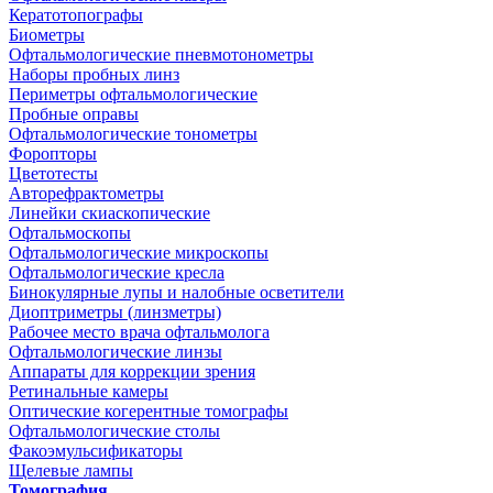
Кератотопографы
Биометры
Офтальмологические пневмотонометры
Наборы пробных линз
Периметры офтальмологические
Пробные оправы
Офтальмологические тонометры
Форопторы
Цветотесты
Авторефрактометры
Линейки скиаскопические
Офтальмоскопы
Офтальмологические микроскопы
Офтальмологические кресла
Бинокулярные лупы и налобные осветители
Диоптриметры (линзметры)
Рабочее место врача офтальмолога
Офтальмологические линзы
Аппараты для коррекции зрения
Ретинальные камеры
Оптические когерентные томографы
Офтальмологические столы
Факоэмульсификаторы
Щелевые лампы
Томография