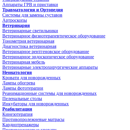
Аппараты ГРВ и приставки
Травматология и Ортопедия
Системы для замены суставов
Артроскопы
Ветеринария
Ветеринарные светильники
Ветеринарное физиотерапевтическое оборудование
Тонометрия ветеринарная
Диагностика ветеринарная
Ветеринарное рентгеновское оборудование
Ветеринарное эндоскопическое оборудование
Ветеринарная мебель
Ветеринарные электрохирургические аппараты
Неонатология
Кровати для новорожденных
Лампы обогрева
Лампы фототерапии
Реанимационные системы для новорожденных
Пеленальные столы
Инкубаторы для новорожденных
Реабилитация
Кинезотерапия
Противопролежневые матрасы
Кардиотренажеры
Противоожоговые кровати