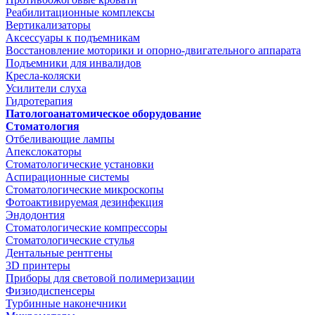
Реабилитационные комплексы
Вертикализаторы
Аксессуары к подъемникам
Восстановление моторики и опорно-двигательного аппарата
Подъемники для инвалидов
Кресла-коляски
Усилители слуха
Гидротерапия
Патологоанатомическое оборудование
Стоматология
Отбеливающие лампы
Апекслокаторы
Стоматологические установки
Аспирационные системы
Стоматологические микроскопы
Фотоактивируемая дезинфекция
Эндодонтия
Стоматологические компрессоры
Стоматологические стулья
Дентальные рентгены
3D принтеры
Приборы для световой полимеризации
Физиодиспенсеры
Турбинные наконечники