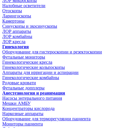
ЛОР микроскопы
Налобные осветители
Отоскопы
Ларингоскопы
Камертоны
Синускопы и эхосинускопы
ЛОР аппараты
ЛОР комбайны
ЛОР кресла
Гинекология
Оборудование для гистероскопии и резектоскопии
Фетальные мониторы
Гинекологические кресла
Гинекологические кольпоскопы
Аппараты для ирригации и аспирации
Гинекологические комбайны
Родовые кровати
Фетальные допплеры
Анестезиология и реанимация
Насосы энтерального питания
Мешки АМБУ
Концентраторы кислорода
Наркозные аппараты
Оборудование для терморегуляции пациента
Мониторы пациента