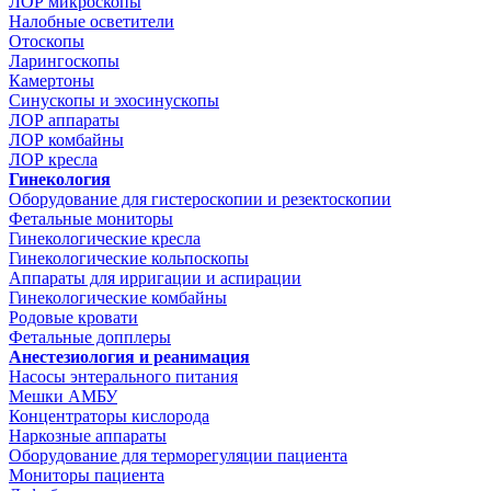
ЛОР микроскопы
Налобные осветители
Отоскопы
Ларингоскопы
Камертоны
Синускопы и эхосинускопы
ЛОР аппараты
ЛОР комбайны
ЛОР кресла
Гинекология
Оборудование для гистероскопии и резектоскопии
Фетальные мониторы
Гинекологические кресла
Гинекологические кольпоскопы
Аппараты для ирригации и аспирации
Гинекологические комбайны
Родовые кровати
Фетальные допплеры
Анестезиология и реанимация
Насосы энтерального питания
Мешки АМБУ
Концентраторы кислорода
Наркозные аппараты
Оборудование для терморегуляции пациента
Мониторы пациента