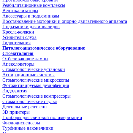
Реабилитационные комплексы
Вертикализаторы
Аксессуары к подъемникам
Восстановление моторики и опорно-двигательного аппарата
Подъемники для инвалидов
Кресла-коляски
Усилители слуха
Гидротерапия
Патологоанатомическое оборудование
Стоматология
Отбеливающие лампы
Апекслокаторы
Стоматологические установки
Аспирационные системы
Стоматологические микроскопы
Фотоактивируемая дезинфекция
Эндодонтия
Стоматологические компрессоры
Стоматологические стулья
Дентальные рентгены
3D принтеры
Приборы для световой полимеризации
Физиодиспенсеры
Турбинные наконечники