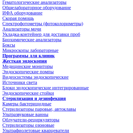
Гематологические анализаторы
Общелабораторное оборудование
ИФА оборудование
Скорая помощь
Спектрофотометры (фотоколориметры)
Анализаторы мочи
Укладка-контейнер для доставки проб
Биохимические анализаторы
Боксы
Микроскопы лабораторные
Программы для клиник
Жесткая эндоскопия
Медицинские мониторы
Эндоскопические помпы
Видеосистемы эндоскопические
Источники света
Блоки эндоскопические интегрированные
Эндоскопические стойки
Стерилизация и дезинфекция
Камеры бактерицидные
Стерилизаторы паровые, автоклавы
Ультразвуковые ванны
Облучатели-рециркуляторы
Стерилизаторы озоновые
Ультрафиолетовые кварцеватели