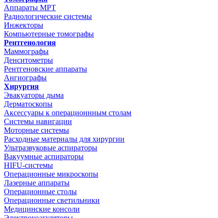
Аппараты МРТ
Радиологические системы
Инжекторы
Компьютерные томографы
Рентгенология
Маммографы
Денситометры
Рентгеновские аппараты
Ангиографы
Хирургия
Эвакуаторы дыма
Дерматоскопы
Аксессуары к операционнным столам
Системы навигации
Моторные системы
Расходные материалы для хирургии
Ультразвуковые аспираторы
Вакуумные аспираторы
HIFU-системы
Операционные микроскопы
Лазерные аппараты
Операционные столы
Операционные светильники
Медицинские консоли
Электрокоагуляторы