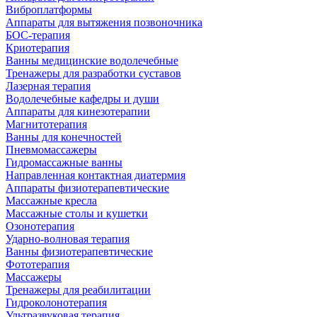
Виброплатформы
Аппараты для вытяжения позвоночника
БОС-терапия
Криотерапия
Ванны медицинские водолечебные
Тренажеры для разработки суставов
Лазерная терапия
Водолечебные кафедры и души
Аппараты для кинезотерапии
Магнитотерапия
Ванны для конечностей
Пневмомассажеры
Гидромассажные ванны
Направленная контактная диатермия
Аппараты физиотерапевтические
Массажные кресла
Массажные столы и кушетки
Озонотерапия
Ударно-волновая терапия
Ванны физиотерапевтические
Фототерапия
Массажеры
Тренажеры для реабилитации
Гидроколонотерапия
Ультразвуковая терапия