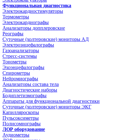
Функциональная диагностика
Электрокардиостимуляторы
Термометры
Электрокардиографы
Анализаторы допплеровские
Реографы
Суточные (холтеровские) мониторы АД
Электроэнцефалографы
Газоанализаторы
Стресс-системы
Тонометры
Эхоэнцефалографы
Спирометры
Нейромиографы
Анализаторы состава тела
Диагностические наборы
Бодиплетизмографы
Аппараты для функциональной диагностики
Суточные (холтеровские) мониторы ЭКГ
Капилляроскопы
Пульсоксиметры
Полисомнографы
ЛОР оборудование
Аудиометры