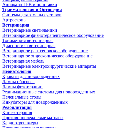
Аппараты ГРВ и приставки
Травматология и Ортопедия
Системы для замены суставов
Артроскопы
Ветеринария
Ветеринарные светильники
Ветеринарное физиотерапевтическое оборудование
Тонометрия ветеринарная
Диагностика ветеринарная
Ветеринарное рентгеновское оборудование
Ветеринарное эндоскопическое оборудование
Ветеринарная мебель
Ветеринарные электрохирургические аппараты
Неонатология
Кровати для новорожденных
Лампы обогрева
Лампы фототерапии
Реанимационные системы для новорожденных
Пеленальные столы
Инкубаторы для новорожденных
Реабилитация
Кинезотерапия
Противопролежневые матрасы
Кардиотренажеры
Противоожоговые кровати