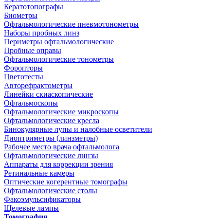
Кератотопографы
Биометры
Офтальмологические пневмотонометры
Наборы пробных линз
Периметры офтальмологические
Пробные оправы
Офтальмологические тонометры
Форопторы
Цветотесты
Авторефрактометры
Линейки скиаскопические
Офтальмоскопы
Офтальмологические микроскопы
Офтальмологические кресла
Бинокулярные лупы и налобные осветители
Диоптриметры (линзметры)
Рабочее место врача офтальмолога
Офтальмологические линзы
Аппараты для коррекции зрения
Ретинальные камеры
Оптические когерентные томографы
Офтальмологические столы
Факоэмульсификаторы
Щелевые лампы
Томография