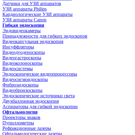
Датчики для УЗИ аппаратов
УЗИ аппараты Philips
Кардиологические УЗИ аппараты
УЗИ аппараты Canon
Гибкая эндоскопия
Эндовидеокамеры
Принадлежности для гибких эндоскопов
Видеокапсульная эндоскопия
Инсуффляторы
Видеодуоденоскопы
Видеогастроскопы
Видеоколоноскопы
Видеосистемы
Эндоскопические видеопроцессоры
Видеосигмоидоскопы
Фиброэндоскопы
Видеобронхоскопы
Эндоскопические источники света
Двухбаллонная эндоскопия
Аспираторы для гибкой эндоскопии
Офтальмология
Проекторы знаков
Пупиллометры
Рефракционные лазеры
Офтальмологические лазеры