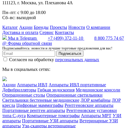
111123
,
г. Москва
,
ул. Плеханова 4А
Пн–пт: с 9:00 до 18:00
Сб–вс: выходной
Каталог
Акции
Бренды
Проекты
Новости
О компании
Доставка и оплата
Сервис
Контакты
Мы в Telegram
+7 (499) 372-11-10
8 800 775 74 67
@
Форма обратной связи
Подписывайтесь: новости и лучшие торговые предложения для вас!
Подписаться
Согласен на обработку
персональных данных
Мы в социальных сетях:
Акции
Аппараты ИВЛ
Аппараты ИВЛ портативные
Дефибрилляторы
Гибкая эндоскопия
Медицинские консоли
Операционные столы
Операционные светильники
Светильники бестеневые медицинские
ЛОР комбайны
ЛОР
кресла
Цифровые маммографы
Рентгеновские аппараты
Портативные рентген аппараты
Рентгеновские установки
типа С-дуга
Компьютерные томографы
Аппараты МРТ
УЗИ
аппараты
Портативные УЗИ аппараты
Ветеринарные УЗИ
аппараты
Узи-сканеры ветеринарные