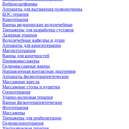
Виброплатформы
Аппараты для вытяжения позвоночника
БОС-терапия
Криотерапия
Ванны медицинские водолечебные
Тренажеры для разработки суставов
Лазерная терапия
Водолечебные кафедры и души
Аппараты для кинезотерапии
Магнитотерапия
Ванны для конечностей
Пневмомассажеры
Гидромассажные ванны
Направленная контактная диатермия
Аппараты физиотерапевтические
Массажные кресла
Массажные столы и кушетки
Озонотерапия
Ударно-волновая терапия
Ванны физиотерапевтические
Фототерапия
Массажеры
Тренажеры для реабилитации
Гидроколонотерапия
Ультразвуковая терапия