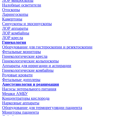
ЛОР микроскопы
Налобные осветители
Отоскопы
Ларингоскопы
Камертоны
Синускопы и эхосинускопы
ЛОР аппараты
ЛОР комбайны
ЛОР кресла
Гинекология
Оборудование для гистероскопии и резектоскопии
Фетальные мониторы
Гинекологические кресла
Гинекологические кольпоскопы
Аппараты для ирригации и аспирации
Гинекологические комбайны
Родовые кровати
Фетальные допплеры
Анестезиология и реанимация
Насосы энтерального питания
Мешки АМБУ
Концентраторы кислорода
Наркозные аппараты
Оборудование для терморегуляции пациента
Мониторы пациента