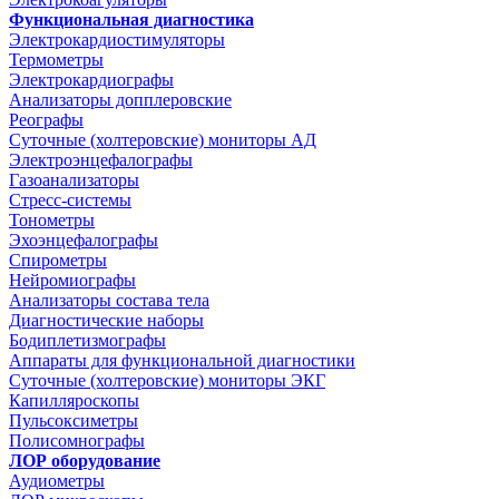
Функциональная диагностика
Электрокардиостимуляторы
Термометры
Электрокардиографы
Анализаторы допплеровские
Реографы
Суточные (холтеровские) мониторы АД
Электроэнцефалографы
Газоанализаторы
Стресс-системы
Тонометры
Эхоэнцефалографы
Спирометры
Нейромиографы
Анализаторы состава тела
Диагностические наборы
Бодиплетизмографы
Аппараты для функциональной диагностики
Суточные (холтеровские) мониторы ЭКГ
Капилляроскопы
Пульсоксиметры
Полисомнографы
ЛОР оборудование
Аудиометры