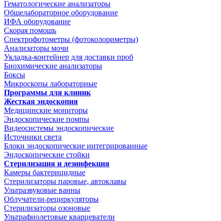
Гематологические анализаторы
Общелабораторное оборудование
ИФА оборудование
Скорая помощь
Спектрофотометры (фотоколориметры)
Анализаторы мочи
Укладка-контейнер для доставки проб
Биохимические анализаторы
Боксы
Микроскопы лабораторные
Программы для клиник
Жесткая эндоскопия
Медицинские мониторы
Эндоскопические помпы
Видеосистемы эндоскопические
Источники света
Блоки эндоскопические интегрированные
Эндоскопические стойки
Стерилизация и дезинфекция
Камеры бактерицидные
Стерилизаторы паровые, автоклавы
Ультразвуковые ванны
Облучатели-рециркуляторы
Стерилизаторы озоновые
Ультрафиолетовые кварцеватели