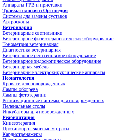
Аппараты ГРВ и приставки
Травматология и Ортопедия
Системы для замены суставов
Артроскопы
Ветеринария
Ветеринарные светильники
Ветеринарное физиотерапевтическое оборудование
Тонометрия ветеринарная
Диагностика ветеринарная
Ветеринарное рентгеновское оборудование
Ветеринарное эндоскопическое оборудование
Ветеринарная мебель
Ветеринарные электрохирургические аппараты
Неонатология
Кровати для новорожденных
Лампы обогрева
Лампы фототерапии
Реанимационные системы для новорожденных
Пеленальные столы
Инкубаторы для новорожденных
Реабилитация
Кинезотерапия
Противопролежневые матрасы
Кардиотренажеры
Противоожоговые кровати