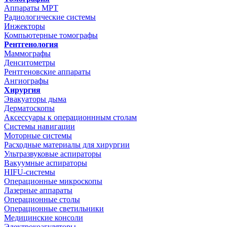
Аппараты МРТ
Радиологические системы
Инжекторы
Компьютерные томографы
Рентгенология
Маммографы
Денситометры
Рентгеновские аппараты
Ангиографы
Хирургия
Эвакуаторы дыма
Дерматоскопы
Аксессуары к операционнным столам
Системы навигации
Моторные системы
Расходные материалы для хирургии
Ультразвуковые аспираторы
Вакуумные аспираторы
HIFU-системы
Операционные микроскопы
Лазерные аппараты
Операционные столы
Операционные светильники
Медицинские консоли
Электрокоагуляторы