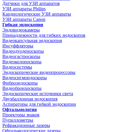
Датчики для УЗИ аппаратов
УЗИ аппараты Philips
Кардиологические УЗИ аппараты
УЗИ аппараты Canon
Гибкая эндоскопия
Эндовидеокамеры
Принадлежности для гибких эндоскопов
Видеокапсульная эндоскопия
Инсуффляторы
Видеодуоденоскопы
Видеогастроскопы
Видеоколоноскопы
Видеосистемы
Эндоскопические видеопроцессоры
Видеосигмоидоскопы
Фиброэндоскопы
Видеобронхоскопы
Эндоскопические источники света
Двухбаллонная эндоскопия
Аспираторы для гибкой эндоскопии
Офтальмология
Проекторы знаков
Пупиллометры
Рефракционные лазеры
Офтальмологические лазеры