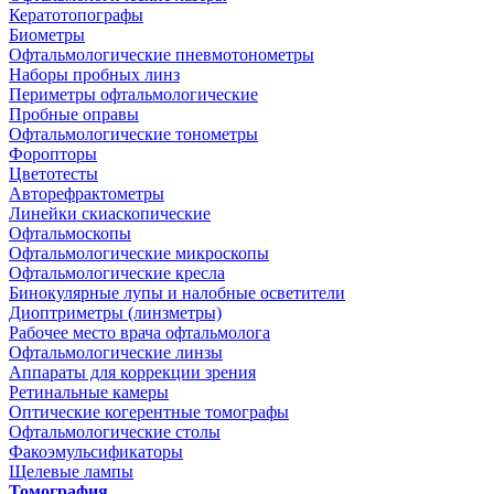
Кератотопографы
Биометры
Офтальмологические пневмотонометры
Наборы пробных линз
Периметры офтальмологические
Пробные оправы
Офтальмологические тонометры
Форопторы
Цветотесты
Авторефрактометры
Линейки скиаскопические
Офтальмоскопы
Офтальмологические микроскопы
Офтальмологические кресла
Бинокулярные лупы и налобные осветители
Диоптриметры (линзметры)
Рабочее место врача офтальмолога
Офтальмологические линзы
Аппараты для коррекции зрения
Ретинальные камеры
Оптические когерентные томографы
Офтальмологические столы
Факоэмульсификаторы
Щелевые лампы
Томография