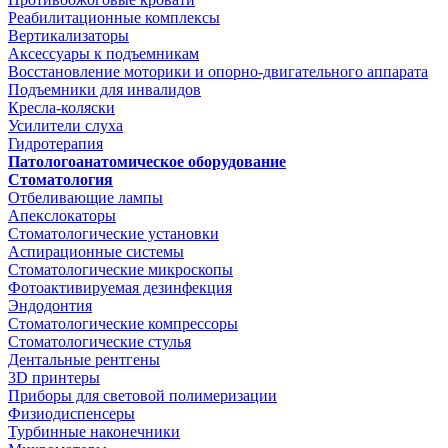
Реабилитационные комплексы
Вертикализаторы
Аксессуары к подъемникам
Восстановление моторики и опорно-двигательного аппарата
Подъемники для инвалидов
Кресла-коляски
Усилители слуха
Гидротерапия
Патологоанатомическое оборудование
Стоматология
Отбеливающие лампы
Апекслокаторы
Стоматологические установки
Аспирационные системы
Стоматологические микроскопы
Фотоактивируемая дезинфекция
Эндодонтия
Стоматологические компрессоры
Стоматологические стулья
Дентальные рентгены
3D принтеры
Приборы для световой полимеризации
Физиодиспенсеры
Турбинные наконечники