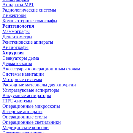
Аппараты МРТ
Радиологические системы
Инжекторы
Компьютерные томографы
Рентгенология
Маммографы
Денситометры
Рентгеновские аппараты
Ангиографы
Хирургия
Эвакуаторы дыма
Дерматоскопы
Аксессуары к операционнным столам
Системы навигации
Моторные системы
Расходные материалы для хирургии
Ультразвуковые аспираторы
Вакуумные аспираторы
HIFU-системы
Операционные микроскопы
Лазерные аппараты
Операционные столы
Операционные светильники
Медицинские консоли
Электрокоагуляторы