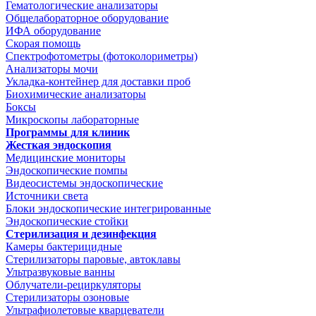
Гематологические анализаторы
Общелабораторное оборудование
ИФА оборудование
Скорая помощь
Спектрофотометры (фотоколориметры)
Анализаторы мочи
Укладка-контейнер для доставки проб
Биохимические анализаторы
Боксы
Микроскопы лабораторные
Программы для клиник
Жесткая эндоскопия
Медицинские мониторы
Эндоскопические помпы
Видеосистемы эндоскопические
Источники света
Блоки эндоскопические интегрированные
Эндоскопические стойки
Стерилизация и дезинфекция
Камеры бактерицидные
Стерилизаторы паровые, автоклавы
Ультразвуковые ванны
Облучатели-рециркуляторы
Стерилизаторы озоновые
Ультрафиолетовые кварцеватели