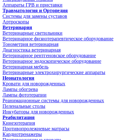
Аппараты ГРВ и приставки
Травматология и Ортопедия
Системы для замены суставов
Артроскопы
Ветеринария
Ветеринарные светильники
Ветеринарное физиотерапевтическое оборудование
Тонометрия ветеринарная
Диагностика ветеринарная
Ветеринарное рентгеновское оборудование
Ветеринарное эндоскопическое оборудование
Ветеринарная мебель
Ветеринарные электрохирургические аппараты
Неонатология
Кровати для новорожденных
Лампы обогрева
Лампы фототерапии
Реанимационные системы для новорожденных
Пеленальные столы
Инкубаторы для новорожденных
Реабилитация
Кинезотерапия
Противопролежневые матрасы
Кардиотренажеры
Противоожоговые кровати