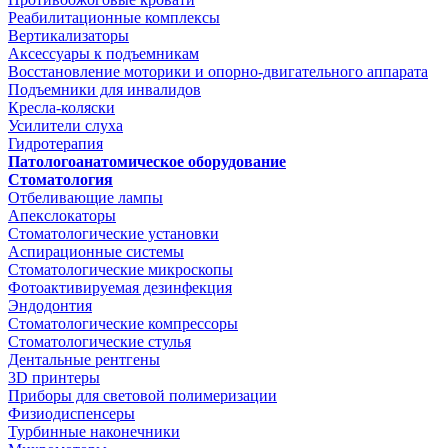
Реабилитационные комплексы
Вертикализаторы
Аксессуары к подъемникам
Восстановление моторики и опорно-двигательного аппарата
Подъемники для инвалидов
Кресла-коляски
Усилители слуха
Гидротерапия
Патологоанатомическое оборудование
Стоматология
Отбеливающие лампы
Апекслокаторы
Стоматологические установки
Аспирационные системы
Стоматологические микроскопы
Фотоактивируемая дезинфекция
Эндодонтия
Стоматологические компрессоры
Стоматологические стулья
Дентальные рентгены
3D принтеры
Приборы для световой полимеризации
Физиодиспенсеры
Турбинные наконечники