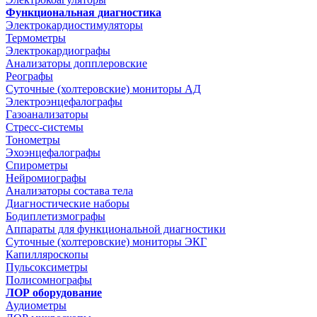
Функциональная диагностика
Электрокардиостимуляторы
Термометры
Электрокардиографы
Анализаторы допплеровские
Реографы
Суточные (холтеровские) мониторы АД
Электроэнцефалографы
Газоанализаторы
Стресс-системы
Тонометры
Эхоэнцефалографы
Спирометры
Нейромиографы
Анализаторы состава тела
Диагностические наборы
Бодиплетизмографы
Аппараты для функциональной диагностики
Суточные (холтеровские) мониторы ЭКГ
Капилляроскопы
Пульсоксиметры
Полисомнографы
ЛОР оборудование
Аудиометры