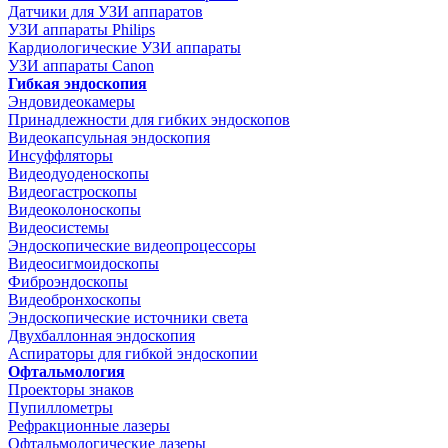
Датчики для УЗИ аппаратов
УЗИ аппараты Philips
Кардиологические УЗИ аппараты
УЗИ аппараты Canon
Гибкая эндоскопия
Эндовидеокамеры
Принадлежности для гибких эндоскопов
Видеокапсульная эндоскопия
Инсуффляторы
Видеодуоденоскопы
Видеогастроскопы
Видеоколоноскопы
Видеосистемы
Эндоскопические видеопроцессоры
Видеосигмоидоскопы
Фиброэндоскопы
Видеобронхоскопы
Эндоскопические источники света
Двухбаллонная эндоскопия
Аспираторы для гибкой эндоскопии
Офтальмология
Проекторы знаков
Пупиллометры
Рефракционные лазеры
Офтальмологические лазеры