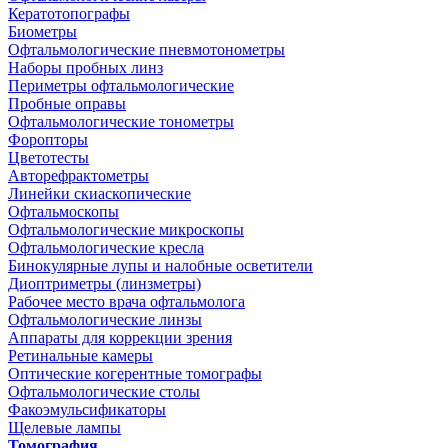
Кератотопографы
Биометры
Офтальмологические пневмотонометры
Наборы пробных линз
Периметры офтальмологические
Пробные оправы
Офтальмологические тонометры
Форопторы
Цветотесты
Авторефрактометры
Линейки скиаскопические
Офтальмоскопы
Офтальмологические микроскопы
Офтальмологические кресла
Бинокулярные лупы и налобные осветители
Диоптриметры (линзметры)
Рабочее место врача офтальмолога
Офтальмологические линзы
Аппараты для коррекции зрения
Ретинальные камеры
Оптические когерентные томографы
Офтальмологические столы
Факоэмульсификаторы
Щелевые лампы
Томография