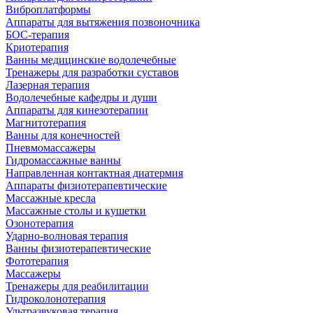
Виброплатформы
Аппараты для вытяжения позвоночника
БОС-терапия
Криотерапия
Ванны медицинские водолечебные
Тренажеры для разработки суставов
Лазерная терапия
Водолечебные кафедры и души
Аппараты для кинезотерапии
Магнитотерапия
Ванны для конечностей
Пневмомассажеры
Гидромассажные ванны
Направленная контактная диатермия
Аппараты физиотерапевтические
Массажные кресла
Массажные столы и кушетки
Озонотерапия
Ударно-волновая терапия
Ванны физиотерапевтические
Фототерапия
Массажеры
Тренажеры для реабилитации
Гидроколонотерапия
Ультразвуковая терапия