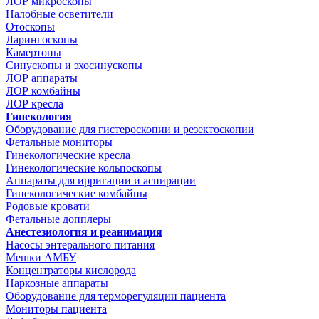
ЛОР микроскопы
Налобные осветители
Отоскопы
Ларингоскопы
Камертоны
Синускопы и эхосинускопы
ЛОР аппараты
ЛОР комбайны
ЛОР кресла
Гинекология
Оборудование для гистероскопии и резектоскопии
Фетальные мониторы
Гинекологические кресла
Гинекологические кольпоскопы
Аппараты для ирригации и аспирации
Гинекологические комбайны
Родовые кровати
Фетальные допплеры
Анестезиология и реанимация
Насосы энтерального питания
Мешки АМБУ
Концентраторы кислорода
Наркозные аппараты
Оборудование для терморегуляции пациента
Мониторы пациента