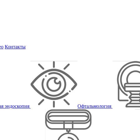
ео
Контакты
ая эндоскопия
Офтальмология