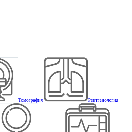
Томография
Рентгенология