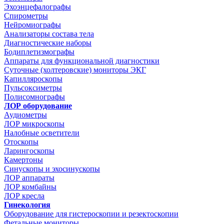
Эхоэнцефалографы
Спирометры
Нейромиографы
Анализаторы состава тела
Диагностические наборы
Бодиплетизмографы
Аппараты для функциональной диагностики
Суточные (холтеровские) мониторы ЭКГ
Капилляроскопы
Пульсоксиметры
Полисомнографы
ЛОР оборудование
Аудиометры
ЛОР микроскопы
Налобные осветители
Отоскопы
Ларингоскопы
Камертоны
Синускопы и эхосинускопы
ЛОР аппараты
ЛОР комбайны
ЛОР кресла
Гинекология
Оборудование для гистероскопии и резектоскопии
Фетальные мониторы