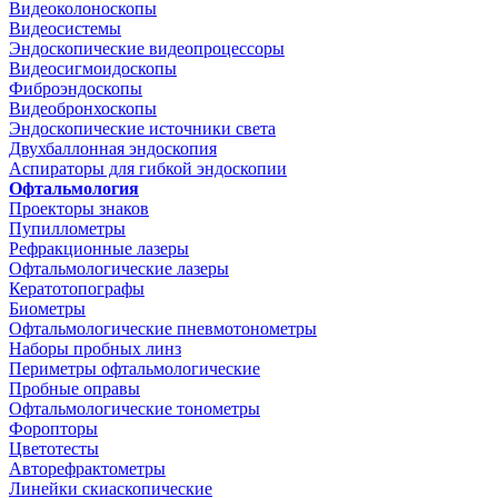
Видеоколоноскопы
Видеосистемы
Эндоскопические видеопроцессоры
Видеосигмоидоскопы
Фиброэндоскопы
Видеобронхоскопы
Эндоскопические источники света
Двухбаллонная эндоскопия
Аспираторы для гибкой эндоскопии
Офтальмология
Проекторы знаков
Пупиллометры
Рефракционные лазеры
Офтальмологические лазеры
Кератотопографы
Биометры
Офтальмологические пневмотонометры
Наборы пробных линз
Периметры офтальмологические
Пробные оправы
Офтальмологические тонометры
Форопторы
Цветотесты
Авторефрактометры
Линейки скиаскопические