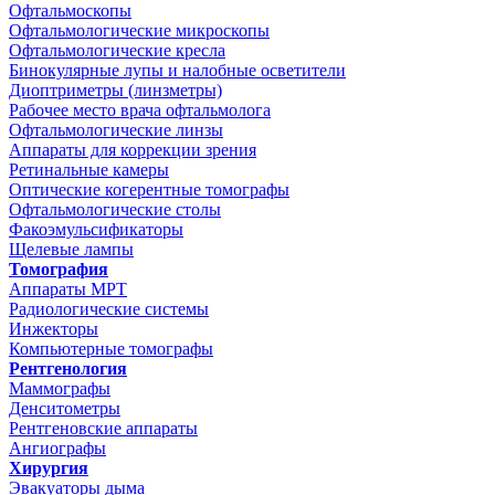
Офтальмоскопы
Офтальмологические микроскопы
Офтальмологические кресла
Бинокулярные лупы и налобные осветители
Диоптриметры (линзметры)
Рабочее место врача офтальмолога
Офтальмологические линзы
Аппараты для коррекции зрения
Ретинальные камеры
Оптические когерентные томографы
Офтальмологические столы
Факоэмульсификаторы
Щелевые лампы
Томография
Аппараты МРТ
Радиологические системы
Инжекторы
Компьютерные томографы
Рентгенология
Маммографы
Денситометры
Рентгеновские аппараты
Ангиографы
Хирургия
Эвакуаторы дыма