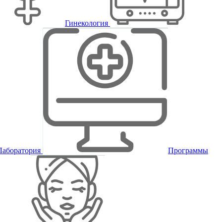
Гинекология
Лаборатория
Программы