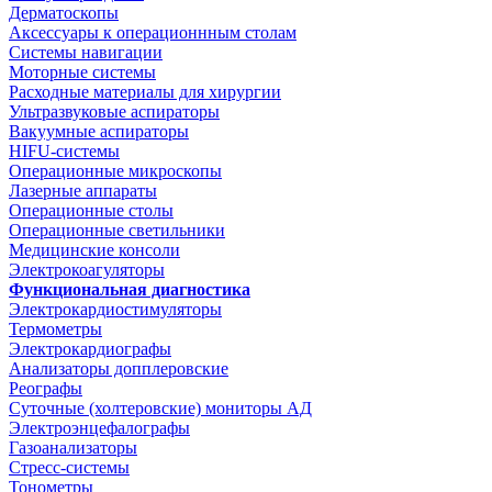
Дерматоскопы
Аксессуары к операционнным столам
Системы навигации
Моторные системы
Расходные материалы для хирургии
Ультразвуковые аспираторы
Вакуумные аспираторы
HIFU-системы
Операционные микроскопы
Лазерные аппараты
Операционные столы
Операционные светильники
Медицинские консоли
Электрокоагуляторы
Функциональная диагностика
Электрокардиостимуляторы
Термометры
Электрокардиографы
Анализаторы допплеровские
Реографы
Суточные (холтеровские) мониторы АД
Электроэнцефалографы
Газоанализаторы
Стресс-системы
Тонометры