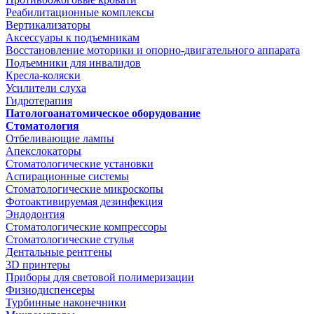
Реабилитационные комплексы
Вертикализаторы
Аксессуары к подъемникам
Восстановление моторики и опорно-двигательного аппарата
Подъемники для инвалидов
Кресла-коляски
Усилители слуха
Гидротерапия
Патологоанатомическое оборудование
Стоматология
Отбеливающие лампы
Апекслокаторы
Стоматологические установки
Аспирационные системы
Стоматологические микроскопы
Фотоактивируемая дезинфекция
Эндодонтия
Стоматологические компрессоры
Стоматологические стулья
Дентальные рентгены
3D принтеры
Приборы для световой полимеризации
Физиодиспенсеры
Турбинные наконечники