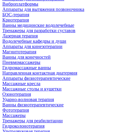
Виброплатформы
Аппараты для вытяжения позвоночника
БОС-терапия
Криотерапия
Ванны медицинские водолечебные
Тренажеры для разработки суставов
Лазерная терапия
Водолечебные кафедры и души
Аппараты для кинезотерапии
Магнитотерапия
Ванны для конечностей
Пневмомассажеры
Гидромассажные ванны
Направленная контактная диатермия
Аппараты физиотерапевтические
Массажные кресла
Массажные столы и кушетки
Озонотерапия
Ударно-волновая терапия
Ванны физиотерапевтические
Фототерапия
Массажеры
Тренажеры для реабилитации
Гидроколонотерапия
Ультразвуковая терапия