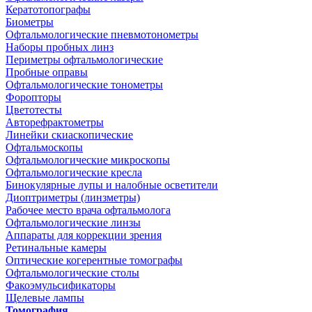
Кератотопографы
Биометры
Офтальмологические пневмотонометры
Наборы пробных линз
Периметры офтальмологические
Пробные оправы
Офтальмологические тонометры
Форопторы
Цветотесты
Авторефрактометры
Линейки скиаскопические
Офтальмоскопы
Офтальмологические микроскопы
Офтальмологические кресла
Бинокулярные лупы и налобные осветители
Диоптриметры (линзметры)
Рабочее место врача офтальмолога
Офтальмологические линзы
Аппараты для коррекции зрения
Ретинальные камеры
Оптические когерентные томографы
Офтальмологические столы
Факоэмульсификаторы
Щелевые лампы
Томография