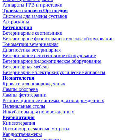
Аппараты ГРВ и приставки
Травматология и Ортопедия
Системы для замены суставов
Артроскопы
Ветеринария
Ветеринарные светильники
Ветеринарное физиотерапевтическое оборудование
Тонометрия ветеринарная
Диагностика ветеринарная
Ветеринарное рентгеновское оборудование
Ветеринарное эндоскопическое оборудование
Ветеринарная мебель
Ветеринарные электрохирургические аппараты
Неонатология
Кровати для новорожденных
Лампы обогрева
Лампы фототерапии
Реанимационные системы для новорожденных
Пеленальные столы
Инкубаторы для новорожденных
Реабилитация
Кинезотерапия
Противопролежневые матрасы
Кардиотренажеры
Противоожоговые кровати