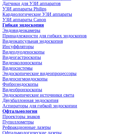
Датчики для УЗИ аппаратов
УЗИ аппараты Philips
Кардиологические УЗИ аппараты
УЗИ аппараты Canon
Гибкая эндоскопия
Эндовидеокамеры
Принадлежности для гибких эндоскопов
Видеокапсульная эндоскопия
Инсуффляторы
Видеодуоденоскопы
Видеогастроскопы
Видеоколоноскопы
Видеосистемы
Эндоскопические видеопроцессоры
Видеосигмоидоскопы
Фиброэндоскопы
Видеобронхоскопы
Эндоскопические источники света
Двухбаллонная эндоскопия
Аспираторы для гибкой эндоскопии
Офтальмология
Проекторы знаков
Пупиллометры
Рефракционные лазеры
Офтальмологические лазеры