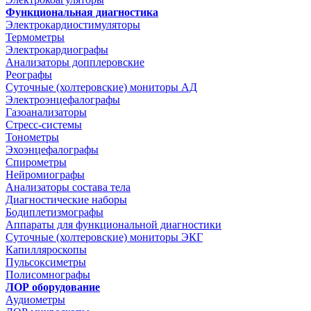
Функциональная диагностика
Электрокардиостимуляторы
Термометры
Электрокардиографы
Анализаторы допплеровские
Реографы
Суточные (холтеровские) мониторы АД
Электроэнцефалографы
Газоанализаторы
Стресс-системы
Тонометры
Эхоэнцефалографы
Спирометры
Нейромиографы
Анализаторы состава тела
Диагностические наборы
Бодиплетизмографы
Аппараты для функциональной диагностики
Суточные (холтеровские) мониторы ЭКГ
Капилляроскопы
Пульсоксиметры
Полисомнографы
ЛОР оборудование
Аудиометры