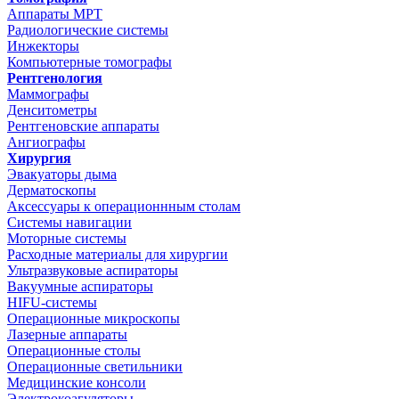
Аппараты МРТ
Радиологические системы
Инжекторы
Компьютерные томографы
Рентгенология
Маммографы
Денситометры
Рентгеновские аппараты
Ангиографы
Хирургия
Эвакуаторы дыма
Дерматоскопы
Аксессуары к операционнным столам
Системы навигации
Моторные системы
Расходные материалы для хирургии
Ультразвуковые аспираторы
Вакуумные аспираторы
HIFU-системы
Операционные микроскопы
Лазерные аппараты
Операционные столы
Операционные светильники
Медицинские консоли
Электрокоагуляторы