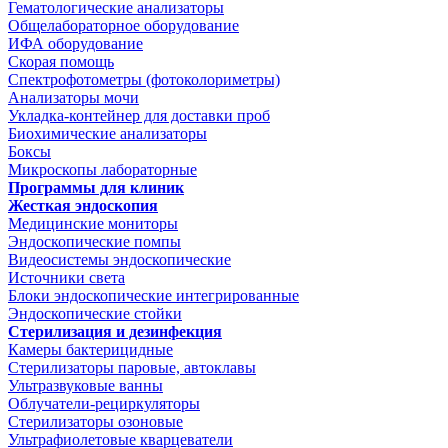
Гематологические анализаторы
Общелабораторное оборудование
ИФА оборудование
Скорая помощь
Спектрофотометры (фотоколориметры)
Анализаторы мочи
Укладка-контейнер для доставки проб
Биохимические анализаторы
Боксы
Микроскопы лабораторные
Программы для клиник
Жесткая эндоскопия
Медицинские мониторы
Эндоскопические помпы
Видеосистемы эндоскопические
Источники света
Блоки эндоскопические интегрированные
Эндоскопические стойки
Стерилизация и дезинфекция
Камеры бактерицидные
Стерилизаторы паровые, автоклавы
Ультразвуковые ванны
Облучатели-рециркуляторы
Стерилизаторы озоновые
Ультрафиолетовые кварцеватели