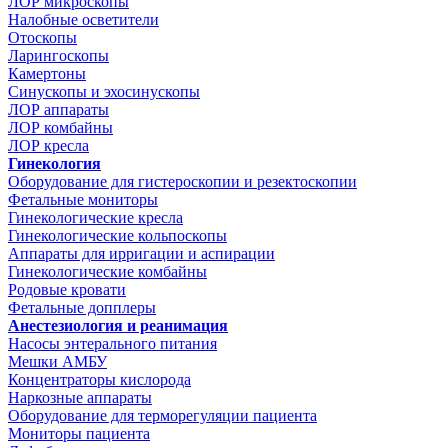
ЛОР микроскопы
Налобные осветители
Отоскопы
Ларингоскопы
Камертоны
Синускопы и эхосинускопы
ЛОР аппараты
ЛОР комбайны
ЛОР кресла
Гинекология
Оборудование для гистероскопии и резектоскопии
Фетальные мониторы
Гинекологические кресла
Гинекологические кольпоскопы
Аппараты для ирригации и аспирации
Гинекологические комбайны
Родовые кровати
Фетальные допплеры
Анестезиология и реанимация
Насосы энтерального питания
Мешки АМБУ
Концентраторы кислорода
Наркозные аппараты
Оборудование для терморегуляции пациента
Мониторы пациента