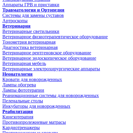
Аппараты ГРВ и приставки
Травматология и Ортопедия
Системы для замены суставов
Артроскопы
Ветеринария
Ветеринарные светильники
Ветеринарное физиотерапевтическое оборудование
Тонометрия ветеринарная
Диагностика ветеринарная
Ветеринарное рентгеновское оборудование
Ветеринарное эндоскопическое оборудование
Ветеринарная мебель
Ветеринарные электрохирургические аппараты
Неонатология
Кровати для новорожденных
Лампы обогрева
Лампы фототерапии
Реанимационные системы для новорожденных
Пеленальные столы
Инкубаторы для новорожденных
Реабилитация
Кинезотерапия
Противопролежневые матрасы
Кардиотренажеры
Противоожоговые кровати