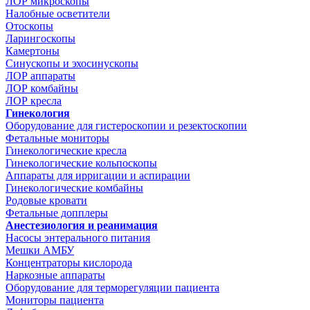
ЛОР микроскопы
Налобные осветители
Отоскопы
Ларингоскопы
Камертоны
Синускопы и эхосинускопы
ЛОР аппараты
ЛОР комбайны
ЛОР кресла
Гинекология
Оборудование для гистероскопии и резектоскопии
Фетальные мониторы
Гинекологические кресла
Гинекологические кольпоскопы
Аппараты для ирригации и аспирации
Гинекологические комбайны
Родовые кровати
Фетальные допплеры
Анестезиология и реанимация
Насосы энтерального питания
Мешки АМБУ
Концентраторы кислорода
Наркозные аппараты
Оборудование для терморегуляции пациента
Мониторы пациента