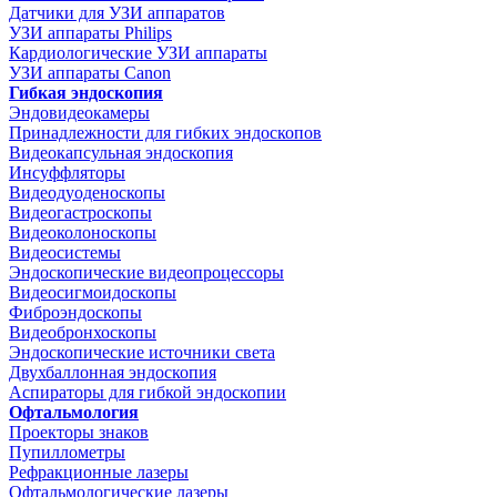
Датчики для УЗИ аппаратов
УЗИ аппараты Philips
Кардиологические УЗИ аппараты
УЗИ аппараты Canon
Гибкая эндоскопия
Эндовидеокамеры
Принадлежности для гибких эндоскопов
Видеокапсульная эндоскопия
Инсуффляторы
Видеодуоденоскопы
Видеогастроскопы
Видеоколоноскопы
Видеосистемы
Эндоскопические видеопроцессоры
Видеосигмоидоскопы
Фиброэндоскопы
Видеобронхоскопы
Эндоскопические источники света
Двухбаллонная эндоскопия
Аспираторы для гибкой эндоскопии
Офтальмология
Проекторы знаков
Пупиллометры
Рефракционные лазеры
Офтальмологические лазеры