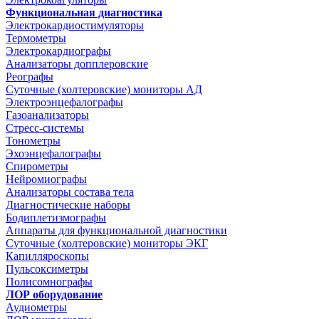
Функциональная диагностика
Электрокардиостимуляторы
Термометры
Электрокардиографы
Анализаторы допплеровские
Реографы
Суточные (холтеровские) мониторы АД
Электроэнцефалографы
Газоанализаторы
Стресс-системы
Тонометры
Эхоэнцефалографы
Спирометры
Нейромиографы
Анализаторы состава тела
Диагностические наборы
Бодиплетизмографы
Аппараты для функциональной диагностики
Суточные (холтеровские) мониторы ЭКГ
Капилляроскопы
Пульсоксиметры
Полисомнографы
ЛОР оборудование
Аудиометры