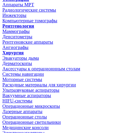
Аппараты МРТ
Радиологические системы
Инжекторы
Компьютерные томографы
Рентгенология
Маммографы
Денситометры
Рентгеновские аппараты
Ангиографы
Хирургия
Эвакуаторы дыма
Дерматоскопы
Аксессуары к операционнным столам
Системы навигации
Моторные системы
Расходные материалы для хирургии
Ультразвуковые аспираторы
Вакуумные аспираторы
HIFU-системы
Операционные микроскопы
Лазерные аппараты
Операционные столы
Операционные светильники
Медицинские консоли
Электрокоагуляторы