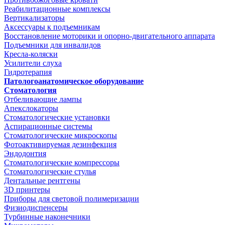
Реабилитационные комплексы
Вертикализаторы
Аксессуары к подъемникам
Восстановление моторики и опорно-двигательного аппарата
Подъемники для инвалидов
Кресла-коляски
Усилители слуха
Гидротерапия
Патологоанатомическое оборудование
Стоматология
Отбеливающие лампы
Апекслокаторы
Стоматологические установки
Аспирационные системы
Стоматологические микроскопы
Фотоактивируемая дезинфекция
Эндодонтия
Стоматологические компрессоры
Стоматологические стулья
Дентальные рентгены
3D принтеры
Приборы для световой полимеризации
Физиодиспенсеры
Турбинные наконечники