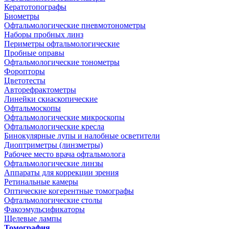
Кератотопографы
Биометры
Офтальмологические пневмотонометры
Наборы пробных линз
Периметры офтальмологические
Пробные оправы
Офтальмологические тонометры
Форопторы
Цветотесты
Авторефрактометры
Линейки скиаскопические
Офтальмоскопы
Офтальмологические микроскопы
Офтальмологические кресла
Бинокулярные лупы и налобные осветители
Диоптриметры (линзметры)
Рабочее место врача офтальмолога
Офтальмологические линзы
Аппараты для коррекции зрения
Ретинальные камеры
Оптические когерентные томографы
Офтальмологические столы
Факоэмульсификаторы
Щелевые лампы
Томография