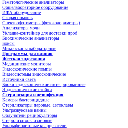
Гематологические анализаторы
Общелабораторное оборудование
ИФА оборудование
Скорая помощь
Спектрофотометры (фотоколориметры)
Анализаторы мочи
Укладка-контейнер для доставки проб
Биохимические анализаторы
Боксы
Микроскопы лабораторные
Программы для клиник
Жесткая эндоскопия
Медицинские мониторы
Эндоскопические помпы
Видеосистемы эндоскопические
Источники света
Блоки эндоскопические интегрированные
Эндоскопические стойки
Стерилизация и дезинфекция
Камеры бактерицидные
Стерилизаторы паровые, автоклавы
Ультразвуковые ванны
Облучатели-рециркуляторы
Стерилизаторы озоновые
Ультрафиолетовые кварцеватели