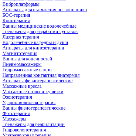
Виброплатформы
Аппараты для вытяжения позвоночника
БОС-терапия
Криотерапия
Ванны медицинские водолечебные
Тренажеры для разработки суставов
Лазерная терапия
Водолечебные кафедры и души
Аппараты для кинезотерапии
Магнитотерапия
Ванны для конечностей
Пневмомассажеры
Гидромассажные ванны
Направленная контактная диатермия
Аппараты физиотерапевтические
Массажные кресла
Массажные столы и кушетки
Озонотерапия
Ударно-волновая терапия
Ванны физиотерапевтические
Фототерапия
Массажеры
Тренажеры для реабилитации
Гидроколонотерапия
Ультразвуковая терапия