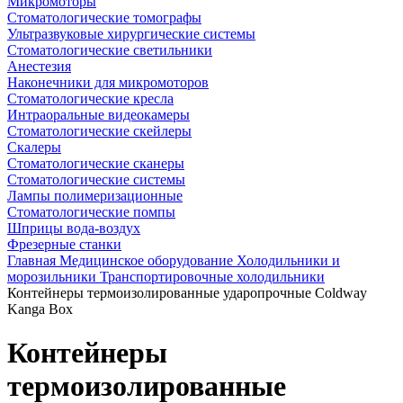
Микромоторы
Стоматологические томографы
Ультразвуковые хирургические системы
Стоматологические светильники
Анестезия
Наконечники для микромоторов
Стоматологические кресла
Интраоральные видеокамеры
Стоматологические скейлеры
Скалеры
Стоматологические сканеры
Стоматологические системы
Лампы полимеризационные
Стоматологические помпы
Шприцы вода-воздух
Фрезерные станки
Главная
Медицинское оборудование
Холодильники и
морозильники
Транспортировочные холодильники
Контейнеры термоизолированные ударопрочные Coldway
Kanga Box
Контейнеры
термоизолированные