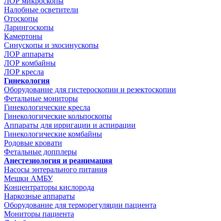
ЛОР микроскопы
Налобные осветители
Отоскопы
Ларингоскопы
Камертоны
Синускопы и эхосинускопы
ЛОР аппараты
ЛОР комбайны
ЛОР кресла
Гинекология
Оборудование для гистероскопии и резектоскопии
Фетальные мониторы
Гинекологические кресла
Гинекологические кольпоскопы
Аппараты для ирригации и аспирации
Гинекологические комбайны
Родовые кровати
Фетальные допплеры
Анестезиология и реанимация
Насосы энтерального питания
Мешки АМБУ
Концентраторы кислорода
Наркозные аппараты
Оборудование для терморегуляции пациента
Мониторы пациента