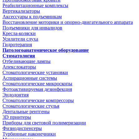
Реабилитационные комплексы
Вертикализаторы
Аксессуары к подъемникам
Восстановление моторики и опорно-двигательного аппарата
Подъемники для инвалидов
Кресла-коляски
Усилители слуха
Гидротерапия
Патологоанатомическое оборудование
Стоматология
Отбеливающие лампы
Апекслокаторы
Стоматологические установки
Аспирационные системы
Стоматологические микроскопы
Фотоактивируемая дезинфекция
Эндодонтия
Стоматологические компрессоры
Стоматологические стулья
Дентальные рентгены
3D принтеры
Приборы для световой полимеризации
Физиодиспенсеры
Турбинные наконечники