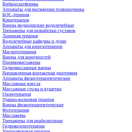
Виброплатформы
Аппараты для вытяжения позвоночника
БОС-терапия
Криотерапия
Ванны медицинские водолечебные
Тренажеры для разработки суставов
Лазерная терапия
Водолечебные кафедры и души
Аппараты для кинезотерапии
Магнитотерапия
Ванны для конечностей
Пневмомассажеры
Гидромассажные ванны
Направленная контактная диатермия
Аппараты физиотерапевтические
Массажные кресла
Массажные столы и кушетки
Озонотерапия
Ударно-волновая терапия
Ванны физиотерапевтические
Фототерапия
Массажеры
Тренажеры для реабилитации
Гидроколонотерапия
Ультразвуковая терапия