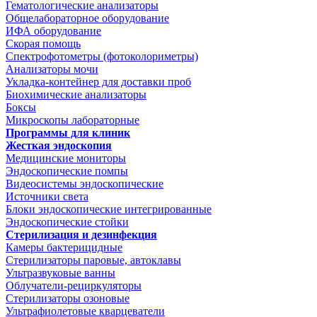
Гематологические анализаторы
Общелабораторное оборудование
ИФА оборудование
Скорая помощь
Спектрофотометры (фотоколориметры)
Анализаторы мочи
Укладка-контейнер для доставки проб
Биохимические анализаторы
Боксы
Микроскопы лабораторные
Программы для клиник
Жесткая эндоскопия
Медицинские мониторы
Эндоскопические помпы
Видеосистемы эндоскопические
Источники света
Блоки эндоскопические интегрированные
Эндоскопические стойки
Стерилизация и дезинфекция
Камеры бактерицидные
Стерилизаторы паровые, автоклавы
Ультразвуковые ванны
Облучатели-рециркуляторы
Стерилизаторы озоновые
Ультрафиолетовые кварцеватели