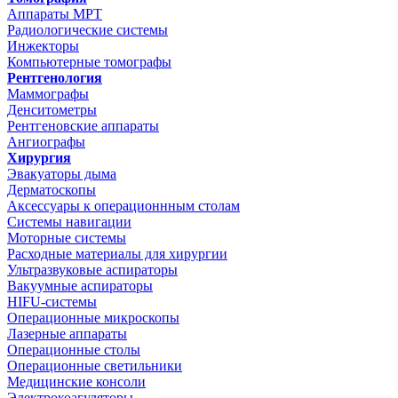
Аппараты МРТ
Радиологические системы
Инжекторы
Компьютерные томографы
Рентгенология
Маммографы
Денситометры
Рентгеновские аппараты
Ангиографы
Хирургия
Эвакуаторы дыма
Дерматоскопы
Аксессуары к операционнным столам
Системы навигации
Моторные системы
Расходные материалы для хирургии
Ультразвуковые аспираторы
Вакуумные аспираторы
HIFU-системы
Операционные микроскопы
Лазерные аппараты
Операционные столы
Операционные светильники
Медицинские консоли
Электрокоагуляторы