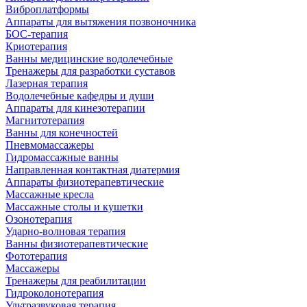
Виброплатформы
Аппараты для вытяжения позвоночника
БОС-терапия
Криотерапия
Ванны медицинские водолечебные
Тренажеры для разработки суставов
Лазерная терапия
Водолечебные кафедры и души
Аппараты для кинезотерапии
Магнитотерапия
Ванны для конечностей
Пневмомассажеры
Гидромассажные ванны
Направленная контактная диатермия
Аппараты физиотерапевтические
Массажные кресла
Массажные столы и кушетки
Озонотерапия
Ударно-волновая терапия
Ванны физиотерапевтические
Фототерапия
Массажеры
Тренажеры для реабилитации
Гидроколонотерапия
Ультразвуковая терапия