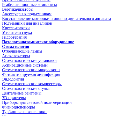
Реабилитационные комплексы
Вертикализаторы
Аксессуары к подъемникам
Восстановление моторики и опорно-двигательного аппарата
Подъемники для инвалидов
Кресла-коляски
Усилители слуха
Гидротерапия
Патологоанатомическое оборудование
Стоматология
Отбеливающие лампы
Апекслокаторы
Стоматологические установки
Аспирационные системы
Стоматологические микроскопы
Фотоактивируемая дезинфекция
Эндодонтия
Стоматологические компрессоры
Стоматологические стулья
Дентальные рентгены
3D принтеры
Приборы для световой полимеризации
Физиодиспенсеры
Турбинные наконечники