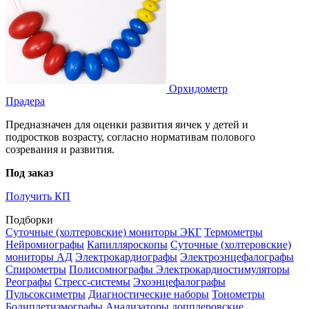
Орхидометр
Прадера
Предназначен для оценки развития яичек у детей и
подростков возрасту, согласно нормативам полового
созревания и развития.
Под заказ
Получить КП
Подборки
Суточные (холтеровские) мониторы ЭКГ
Термометры
Нейромиографы
Капилляроскопы
Суточные (холтеровские)
мониторы АД
Электрокардиографы
Электроэнцефалографы
Спирометры
Полисомнографы
Электрокардиостимуляторы
Реографы
Стресс-системы
Эхоэнцефалографы
Пульсоксиметры
Диагностические наборы
Тонометры
Бодиплетизмографы
Анализаторы допплеровские