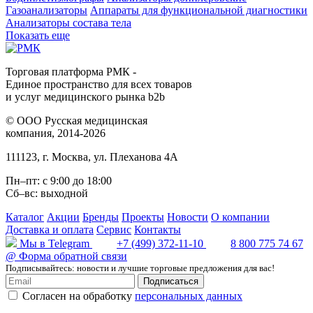
Газоанализаторы
Аппараты для функциональной диагностики
Анализаторы состава тела
Показать еще
Торговая платформа РМК -
Единое пространство для всех товаров
и услуг медицинского рынка b2b
©
ООО Русская медицинская
компания
, 2014-2026
111123
,
г. Москва
,
ул. Плеханова 4А
Пн–пт: с 9:00 до 18:00
Сб–вс: выходной
Каталог
Акции
Бренды
Проекты
Новости
О компании
Доставка и оплата
Сервис
Контакты
Мы в Telegram
+7 (499) 372-11-10
8 800 775 74 67
@
Форма обратной связи
Подписывайтесь: новости и лучшие торговые предложения для вас!
Подписаться
Согласен на обработку
персональных данных