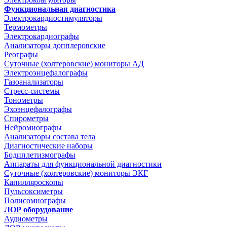
Функциональная диагностика
Электрокардиостимуляторы
Термометры
Электрокардиографы
Анализаторы допплеровские
Реографы
Суточные (холтеровские) мониторы АД
Электроэнцефалографы
Газоанализаторы
Стресс-системы
Тонометры
Эхоэнцефалографы
Спирометры
Нейромиографы
Анализаторы состава тела
Диагностические наборы
Бодиплетизмографы
Аппараты для функциональной диагностики
Суточные (холтеровские) мониторы ЭКГ
Капилляроскопы
Пульсоксиметры
Полисомнографы
ЛОР оборудование
Аудиометры