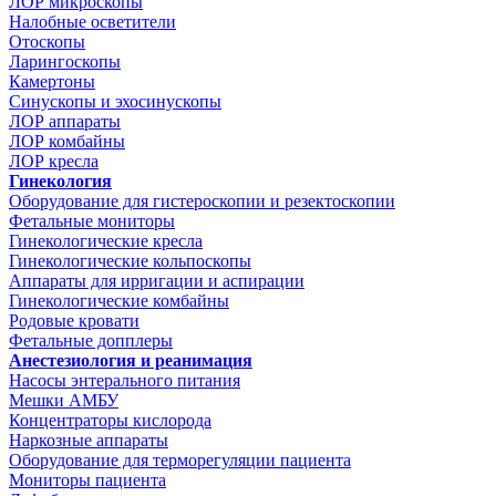
ЛОР микроскопы
Налобные осветители
Отоскопы
Ларингоскопы
Камертоны
Синускопы и эхосинускопы
ЛОР аппараты
ЛОР комбайны
ЛОР кресла
Гинекология
Оборудование для гистероскопии и резектоскопии
Фетальные мониторы
Гинекологические кресла
Гинекологические кольпоскопы
Аппараты для ирригации и аспирации
Гинекологические комбайны
Родовые кровати
Фетальные допплеры
Анестезиология и реанимация
Насосы энтерального питания
Мешки АМБУ
Концентраторы кислорода
Наркозные аппараты
Оборудование для терморегуляции пациента
Мониторы пациента