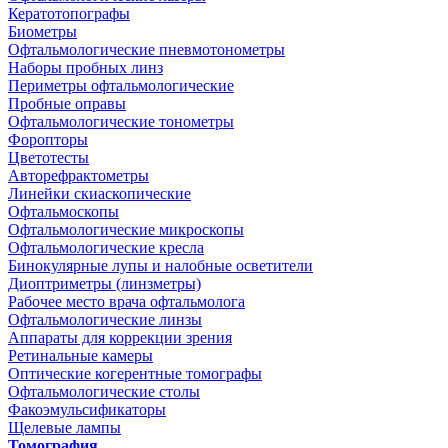
Кератотопографы
Биометры
Офтальмологические пневмотонометры
Наборы пробных линз
Периметры офтальмологические
Пробные оправы
Офтальмологические тонометры
Форопторы
Цветотесты
Авторефрактометры
Линейки скиаскопические
Офтальмоскопы
Офтальмологические микроскопы
Офтальмологические кресла
Бинокулярные лупы и налобные осветители
Диоптриметры (линзметры)
Рабочее место врача офтальмолога
Офтальмологические линзы
Аппараты для коррекции зрения
Ретинальные камеры
Оптические когерентные томографы
Офтальмологические столы
Факоэмульсификаторы
Щелевые лампы
Томография