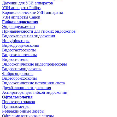
Датчики для УЗИ аппаратов
УЗИ аппараты Philips
Кардиологические УЗИ аппараты
УЗИ аппараты Canon
Гибкая эндоскопия
Эндовидеокамеры
Принадлежности для гибких эндоскопов
Видеокапсульная эндоскопия
Инсуффляторы
Видеодуоденоскопы
Видеогастроскопы
Видеоколоноскопы
Видеосистемы
Эндоскопические видеопроцессоры
Видеосигмоидоскопы
Фиброэндоскопы
Видеобронхоскопы
Эндоскопические источники света
Двухбаллонная эндоскопия
Аспираторы для гибкой эндоскопии
Офтальмология
Проекторы знаков
Пупиллометры
Рефракционные лазеры
Офтальмологические лазеры