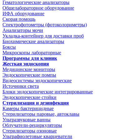
Гематологические анализаторы
Общелабораторное оборудование
ИФА оборудование
Скорая помощь
Спектрофотометры (фотоколориметры)
Анализаторы мочи
Укладка-контейнер для доставки проб
Биохимические анализаторы
Боксы
Микроскопы лабораторные
Программы для клиник
Жесткая эндоскопия
Медицинские мониторы
Эндоскопические помпы
Видеосистемы эндоскопические
Источники света
Блоки эндоскопические интегрированные
Эндоскопические стойки
Стерилизация и дезинфекция
Камеры бактерицидные
Стерилизаторы паровые, автоклавы
Ультразвуковые ванны
Облучатели-рециркуляторы
Стерилизаторы озоновые
Ультрафиолетовые кварцеватели