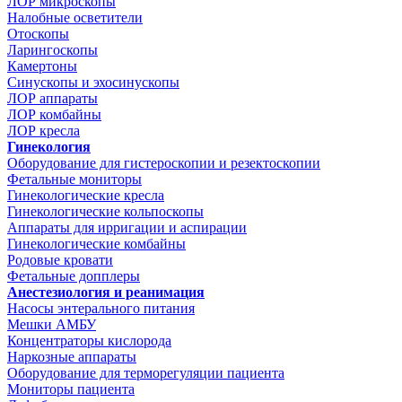
ЛОР микроскопы
Налобные осветители
Отоскопы
Ларингоскопы
Камертоны
Синускопы и эхосинускопы
ЛОР аппараты
ЛОР комбайны
ЛОР кресла
Гинекология
Оборудование для гистероскопии и резектоскопии
Фетальные мониторы
Гинекологические кресла
Гинекологические кольпоскопы
Аппараты для ирригации и аспирации
Гинекологические комбайны
Родовые кровати
Фетальные допплеры
Анестезиология и реанимация
Насосы энтерального питания
Мешки АМБУ
Концентраторы кислорода
Наркозные аппараты
Оборудование для терморегуляции пациента
Мониторы пациента