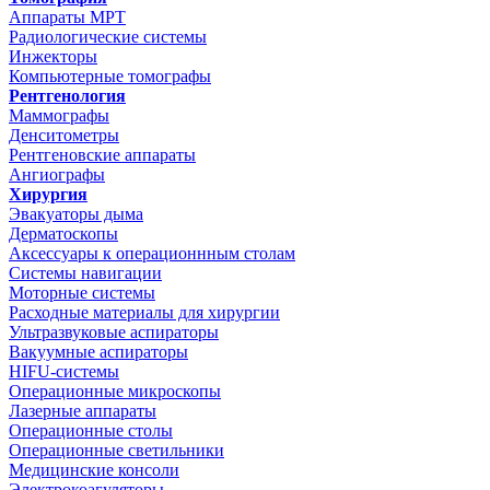
Аппараты МРТ
Радиологические системы
Инжекторы
Компьютерные томографы
Рентгенология
Маммографы
Денситометры
Рентгеновские аппараты
Ангиографы
Хирургия
Эвакуаторы дыма
Дерматоскопы
Аксессуары к операционнным столам
Системы навигации
Моторные системы
Расходные материалы для хирургии
Ультразвуковые аспираторы
Вакуумные аспираторы
HIFU-системы
Операционные микроскопы
Лазерные аппараты
Операционные столы
Операционные светильники
Медицинские консоли
Электрокоагуляторы