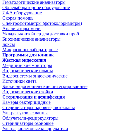
Гематологические анализаторы
Общелабораторное оборудование
ИФА оборудование
Скорая помощь
Спектрофотометры (фотоколориметры)
Анализаторы мочи
Укладка-контейнер для доставки проб
Биохимические анализаторы
Боксы
Микроскопы лабораторные
Программы для клиник
Жесткая эндоскопия
Медицинские мониторы
Эндоскопические помпы
Видеосистемы эндоскопические
Источники света
Блоки эндоскопические интегрированные
Эндоскопические стойки
Стерилизация и дезинфекция
Камеры бактерицидные
Стерилизаторы паровые, автоклавы
Ультразвуковые ванны
Облучатели-рециркуляторы
Стерилизаторы озоновые
Ультрафиолетовые кварцеватели