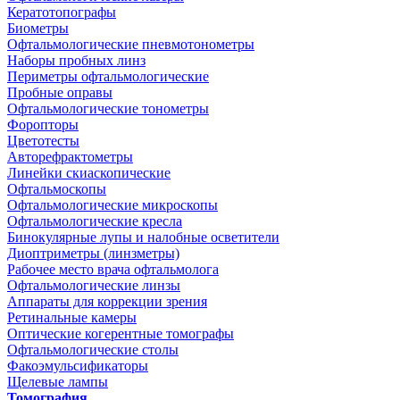
Кератотопографы
Биометры
Офтальмологические пневмотонометры
Наборы пробных линз
Периметры офтальмологические
Пробные оправы
Офтальмологические тонометры
Форопторы
Цветотесты
Авторефрактометры
Линейки скиаскопические
Офтальмоскопы
Офтальмологические микроскопы
Офтальмологические кресла
Бинокулярные лупы и налобные осветители
Диоптриметры (линзметры)
Рабочее место врача офтальмолога
Офтальмологические линзы
Аппараты для коррекции зрения
Ретинальные камеры
Оптические когерентные томографы
Офтальмологические столы
Факоэмульсификаторы
Щелевые лампы
Томография