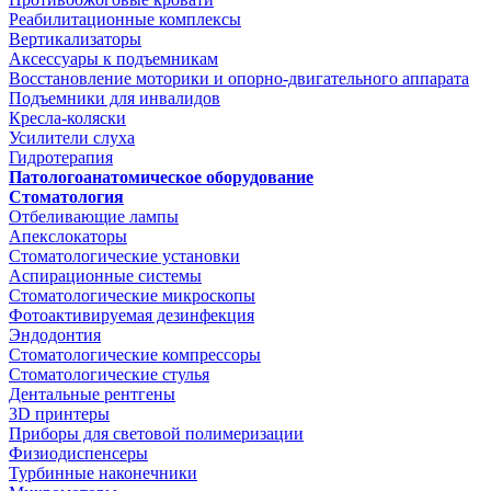
Реабилитационные комплексы
Вертикализаторы
Аксессуары к подъемникам
Восстановление моторики и опорно-двигательного аппарата
Подъемники для инвалидов
Кресла-коляски
Усилители слуха
Гидротерапия
Патологоанатомическое оборудование
Стоматология
Отбеливающие лампы
Апекслокаторы
Стоматологические установки
Аспирационные системы
Стоматологические микроскопы
Фотоактивируемая дезинфекция
Эндодонтия
Стоматологические компрессоры
Стоматологические стулья
Дентальные рентгены
3D принтеры
Приборы для световой полимеризации
Физиодиспенсеры
Турбинные наконечники