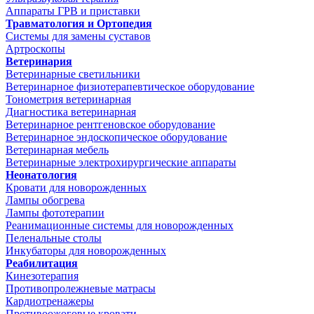
Аппараты ГРВ и приставки
Травматология и Ортопедия
Системы для замены суставов
Артроскопы
Ветеринария
Ветеринарные светильники
Ветеринарное физиотерапевтическое оборудование
Тонометрия ветеринарная
Диагностика ветеринарная
Ветеринарное рентгеновское оборудование
Ветеринарное эндоскопическое оборудование
Ветеринарная мебель
Ветеринарные электрохирургические аппараты
Неонатология
Кровати для новорожденных
Лампы обогрева
Лампы фототерапии
Реанимационные системы для новорожденных
Пеленальные столы
Инкубаторы для новорожденных
Реабилитация
Кинезотерапия
Противопролежневые матрасы
Кардиотренажеры
Противоожоговые кровати