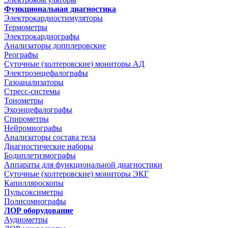
Функциональная диагностика
Электрокардиостимуляторы
Термометры
Электрокардиографы
Анализаторы допплеровские
Реографы
Суточные (холтеровские) мониторы АД
Электроэнцефалографы
Газоанализаторы
Стресс-системы
Тонометры
Эхоэнцефалографы
Спирометры
Нейромиографы
Анализаторы состава тела
Диагностические наборы
Бодиплетизмографы
Аппараты для функциональной диагностики
Суточные (холтеровские) мониторы ЭКГ
Капилляроскопы
Пульсоксиметры
Полисомнографы
ЛОР оборудование
Аудиометры