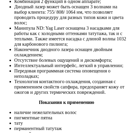
Комбинация 2 функций в одном аппарате;
Диодный лазер может быть оснащен 3 волнами на
выбор клиента: 755/ 808/ 1064 нм, что позволяет
проводить процедуру для разных типов кожи и цвета
волос;
Манипула ND: Yag Laser оснащена 3 насадками для
работы как с холодными оттенками татутажа, так и с
теплыми. Также имеется насадка с длиной волны 1032
для карбонового пилинга;
Наконечник диодного лазера оснащен двойным
охлаждением;
Отсутствие болевых ощущений и дискомфорта;
Интеллектуальный интерфейс, легкий в управлении;
Передовая программная система оповещения о
неполадках;
Технология контактного охлаждения, созданная с
применением свойств сапфира, предохраняет кожу от
ожогов и других термических повреждений.
Показания к применению
наличие нежелательных волос
пигментные пятна
тату
перманентный татутаж