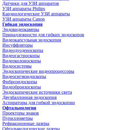
Датчики для УЗИ аппаратов
УЗИ аппараты Philips
Кардиологические УЗИ аппараты
УЗИ аппараты Canon
Гибкая эндоскопия
Эндовидеокамеры
Принадлежности для гибких эндоскопов
Видеокапсульная эндоскопия
Инсуффляторы
Видеодуоденоскопы
Видеогастроскопы
Видеоколоноскопы
Видеосистемы
Эндоскопические видеопроцессоры
Видеосигмоидоскопы
Фиброэндоскопы
Видеобронхоскопы
Эндоскопические источники света
Двухбаллонная эндоскопия
Аспираторы для гибкой эндоскопии
Офтальмология
Проекторы знаков
Пупиллометры
Рефракционные лазеры
Офтальмологические лазеры