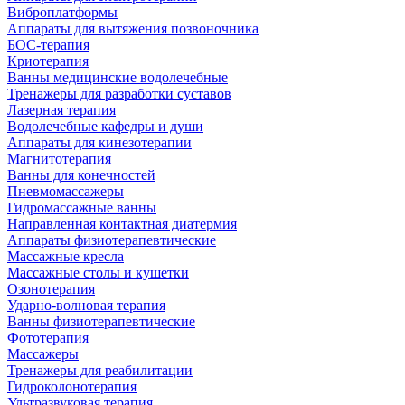
Виброплатформы
Аппараты для вытяжения позвоночника
БОС-терапия
Криотерапия
Ванны медицинские водолечебные
Тренажеры для разработки суставов
Лазерная терапия
Водолечебные кафедры и души
Аппараты для кинезотерапии
Магнитотерапия
Ванны для конечностей
Пневмомассажеры
Гидромассажные ванны
Направленная контактная диатермия
Аппараты физиотерапевтические
Массажные кресла
Массажные столы и кушетки
Озонотерапия
Ударно-волновая терапия
Ванны физиотерапевтические
Фототерапия
Массажеры
Тренажеры для реабилитации
Гидроколонотерапия
Ультразвуковая терапия