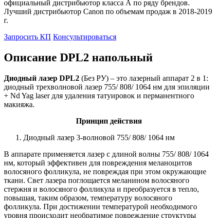
официальный дистрибьютор класса А по ряду брендов.
Лучший дистрибьютор Canon по объемам продаж в 2018-2019
г.
Запросить КП
Консультироваться
Описание DPL2 напольный
Диодный лазер DPL2
(Без РУ) – это лазерный аппарат 2 в 1:
диодный трехволновой лазер 755/ 808/ 1064 нм для эпиляции
+ Nd Yag laser для удаления татуировок и перманентного
макияжа.
Принцип действия
Диодный лазер 3-волновой 755/ 808/ 1064 нм
В аппарате применяется лазер с длиной волны 755/ 808/ 1064
нм, который эффективен для повреждения меланоцитов
волосяного фолликула, не повреждая при этом окружающие
ткани. Свет лазера поглощается меланином волосяного
стержня и волосяного фолликула и преобразуется в тепло,
повышая, таким образом, температуру волосяного
фолликула. При достижении температурой необходимого
уровня происходит необратимое повреждение структуры