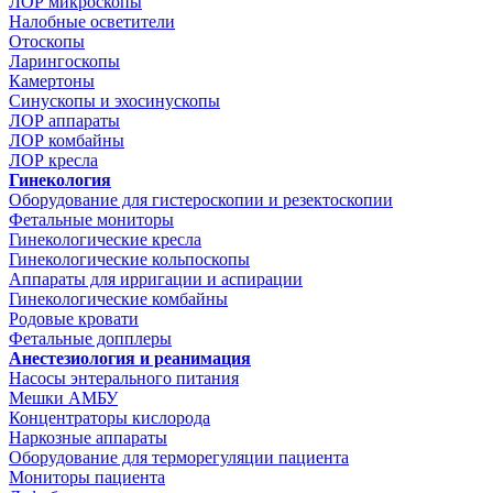
ЛОР микроскопы
Налобные осветители
Отоскопы
Ларингоскопы
Камертоны
Синускопы и эхосинускопы
ЛОР аппараты
ЛОР комбайны
ЛОР кресла
Гинекология
Оборудование для гистероскопии и резектоскопии
Фетальные мониторы
Гинекологические кресла
Гинекологические кольпоскопы
Аппараты для ирригации и аспирации
Гинекологические комбайны
Родовые кровати
Фетальные допплеры
Анестезиология и реанимация
Насосы энтерального питания
Мешки АМБУ
Концентраторы кислорода
Наркозные аппараты
Оборудование для терморегуляции пациента
Мониторы пациента