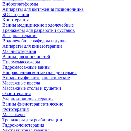
Виброплатформы
Аппараты для вытяжения позвоночника
БОС-терапия
Криотерапия
Ванны медицинские водолечебные
Тренажеры для разработки суставов
Лазерная терапия
Водолечебные кафедры и души
Аппараты для кинезотерапии
Магнитотерапия
Ванны для конечностей
Пневмомассажеры
Гидромассажные ванны
Направленная контактная диатермия
Аппараты физиотерапевтические
Массажные кресла
Массажные столы и кушетки
Озонотерапия
Ударно-волновая терапия
Ванны физиотерапевтические
Фототерапия
Массажеры
Тренажеры для реабилитации
Гидроколонотерапия
Ультразвуковая терапия