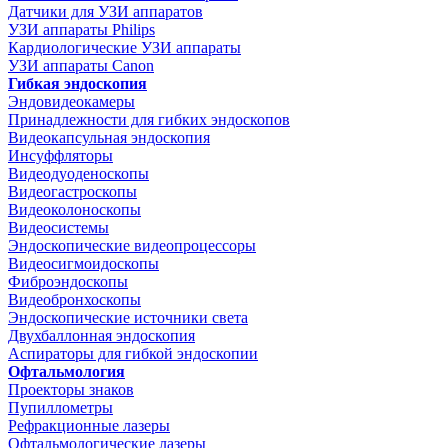
Датчики для УЗИ аппаратов
УЗИ аппараты Philips
Кардиологические УЗИ аппараты
УЗИ аппараты Canon
Гибкая эндоскопия
Эндовидеокамеры
Принадлежности для гибких эндоскопов
Видеокапсульная эндоскопия
Инсуффляторы
Видеодуоденоскопы
Видеогастроскопы
Видеоколоноскопы
Видеосистемы
Эндоскопические видеопроцессоры
Видеосигмоидоскопы
Фиброэндоскопы
Видеобронхоскопы
Эндоскопические источники света
Двухбаллонная эндоскопия
Аспираторы для гибкой эндоскопии
Офтальмология
Проекторы знаков
Пупиллометры
Рефракционные лазеры
Офтальмологические лазеры