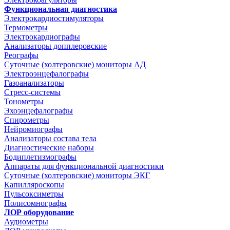
Функциональная диагностика
Электрокардиостимуляторы
Термометры
Электрокардиографы
Анализаторы допплеровские
Реографы
Суточные (холтеровские) мониторы АД
Электроэнцефалографы
Газоанализаторы
Стресс-системы
Тонометры
Эхоэнцефалографы
Спирометры
Нейромиографы
Анализаторы состава тела
Диагностические наборы
Бодиплетизмографы
Аппараты для функциональной диагностики
Суточные (холтеровские) мониторы ЭКГ
Капилляроскопы
Пульсоксиметры
Полисомнографы
ЛОР оборудование
Аудиометры