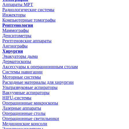
Аппараты МРТ
Радиологические системы
Инжекторы
Компьютерные томографы
Рентгенология
Маммографы
Денситометры
Рентгеновские аппараты
Ангиографы
Хирургия
Эвакуаторы дыма
Дерматоскопы
Аксессуары к операционнным столам
Системы навигации
Моторные системы
Расходные материалы для хирургии
Ультразвуковые аспираторы
Вакуумные аспираторы
HIFU-системы
Операционные микроскопы
Лазерные аппараты
Операционные столы
Операционные светильники
Медицинские консоли
Электрокоагуляторы