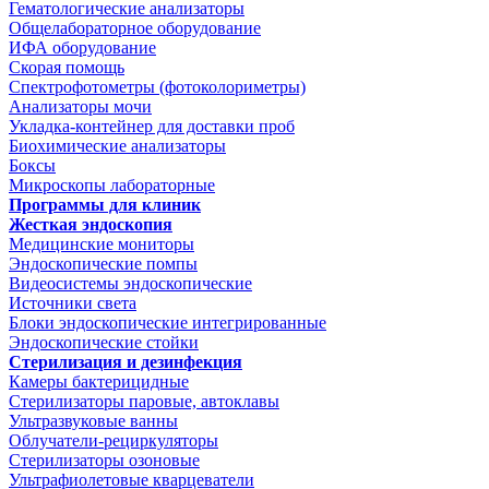
Гематологические анализаторы
Общелабораторное оборудование
ИФА оборудование
Скорая помощь
Спектрофотометры (фотоколориметры)
Анализаторы мочи
Укладка-контейнер для доставки проб
Биохимические анализаторы
Боксы
Микроскопы лабораторные
Программы для клиник
Жесткая эндоскопия
Медицинские мониторы
Эндоскопические помпы
Видеосистемы эндоскопические
Источники света
Блоки эндоскопические интегрированные
Эндоскопические стойки
Стерилизация и дезинфекция
Камеры бактерицидные
Стерилизаторы паровые, автоклавы
Ультразвуковые ванны
Облучатели-рециркуляторы
Стерилизаторы озоновые
Ультрафиолетовые кварцеватели