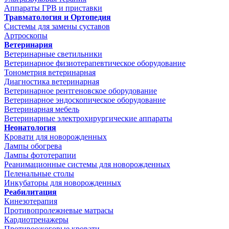
Аппараты ГРВ и приставки
Травматология и Ортопедия
Системы для замены суставов
Артроскопы
Ветеринария
Ветеринарные светильники
Ветеринарное физиотерапевтическое оборудование
Тонометрия ветеринарная
Диагностика ветеринарная
Ветеринарное рентгеновское оборудование
Ветеринарное эндоскопическое оборудование
Ветеринарная мебель
Ветеринарные электрохирургические аппараты
Неонатология
Кровати для новорожденных
Лампы обогрева
Лампы фототерапии
Реанимационные системы для новорожденных
Пеленальные столы
Инкубаторы для новорожденных
Реабилитация
Кинезотерапия
Противопролежневые матрасы
Кардиотренажеры
Противоожоговые кровати