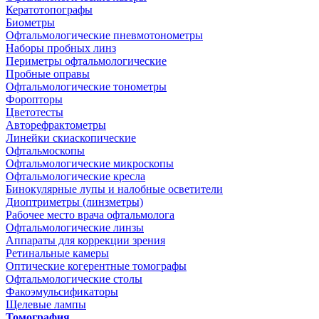
Кератотопографы
Биометры
Офтальмологические пневмотонометры
Наборы пробных линз
Периметры офтальмологические
Пробные оправы
Офтальмологические тонометры
Форопторы
Цветотесты
Авторефрактометры
Линейки скиаскопические
Офтальмоскопы
Офтальмологические микроскопы
Офтальмологические кресла
Бинокулярные лупы и налобные осветители
Диоптриметры (линзметры)
Рабочее место врача офтальмолога
Офтальмологические линзы
Аппараты для коррекции зрения
Ретинальные камеры
Оптические когерентные томографы
Офтальмологические столы
Факоэмульсификаторы
Щелевые лампы
Томография