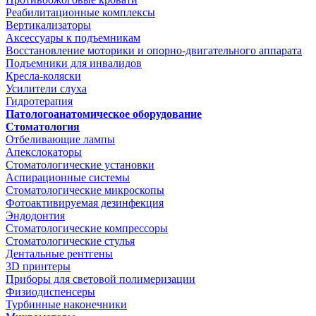
Реабилитационные комплексы
Вертикализаторы
Аксессуары к подъемникам
Восстановление моторики и опорно-двигательного аппарата
Подъемники для инвалидов
Кресла-коляски
Усилители слуха
Гидротерапия
Патологоанатомическое оборудование
Стоматология
Отбеливающие лампы
Апекслокаторы
Стоматологические установки
Аспирационные системы
Стоматологические микроскопы
Фотоактивируемая дезинфекция
Эндодонтия
Стоматологические компрессоры
Стоматологические стулья
Дентальные рентгены
3D принтеры
Приборы для световой полимеризации
Физиодиспенсеры
Турбинные наконечники