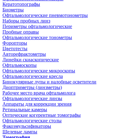
Кератотопографы
Биометры
Офтальмологические пневмотонометры
Наборы пробных линз
Периметры офтальмологические
Пробные оправы
Офтальмологические тонометры
Форопторы
Цветотесты
Авторефрактометры
Линейки скиаскопические
Офтальмоскопы
Офтальмологические микроскопы
Офтальмологические кресла
Бинокулярные лупы и налобные осветители
Диоптриметры (линзметры)
Рабочее место врача офтальмолога
Офтальмологические линзы
Аппараты для коррекции зрения
Ретинальные камеры
Оптические когерентные томографы
Офтальмологические столы
Факоэмульсификаторы
Щелевые лампы
Томография