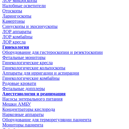
ЛОР микроскопы
Налобные осветители
Отоскопы
Ларингоскопы
Камертоны
Синускопы и эхосинускопы
ЛОР аппараты
ЛОР комбайны
ЛОР кресла
Гинекология
Оборудование для гистероскопии и резектоскопии
Фетальные мониторы
Гинекологические кресла
Гинекологические кольпоскопы
Аппараты для ирригации и аспирации
Гинекологические комбайны
Родовые кровати
Фетальные допплеры
Анестезиология и реанимация
Насосы энтерального питания
Мешки АМБУ
Концентраторы кислорода
Наркозные аппараты
Оборудование для терморегуляции пациента
Мониторы пациента