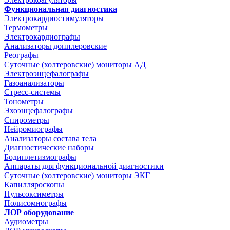
Функциональная диагностика
Электрокардиостимуляторы
Термометры
Электрокардиографы
Анализаторы допплеровские
Реографы
Суточные (холтеровские) мониторы АД
Электроэнцефалографы
Газоанализаторы
Стресс-системы
Тонометры
Эхоэнцефалографы
Спирометры
Нейромиографы
Анализаторы состава тела
Диагностические наборы
Бодиплетизмографы
Аппараты для функциональной диагностики
Суточные (холтеровские) мониторы ЭКГ
Капилляроскопы
Пульсоксиметры
Полисомнографы
ЛОР оборудование
Аудиометры