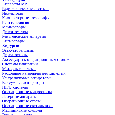
Аппараты МРТ
Радиологические системы
Инжекторы
Компьютерные томографы
Рентгенология
Маммографы
Денситометры
Рентгеновские аппараты
Ангиографы
Хирургия
Эвакуаторы дыма
Дерматоскопы
Аксессуары к операционнным столам
Системы навигации
Моторные системы
Расходные материалы для хирургии
Ультразвуковые аспираторы
Вакуумные аспираторы
HIFU-системы
Операционные микроскопы
Лазерные аппараты
Операционные столы
Операционные светильники
Медицинские консоли
Электрокоагуляторы