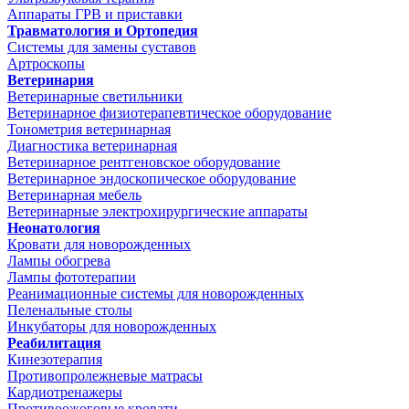
Аппараты ГРВ и приставки
Травматология и Ортопедия
Системы для замены суставов
Артроскопы
Ветеринария
Ветеринарные светильники
Ветеринарное физиотерапевтическое оборудование
Тонометрия ветеринарная
Диагностика ветеринарная
Ветеринарное рентгеновское оборудование
Ветеринарное эндоскопическое оборудование
Ветеринарная мебель
Ветеринарные электрохирургические аппараты
Неонатология
Кровати для новорожденных
Лампы обогрева
Лампы фототерапии
Реанимационные системы для новорожденных
Пеленальные столы
Инкубаторы для новорожденных
Реабилитация
Кинезотерапия
Противопролежневые матрасы
Кардиотренажеры
Противоожоговые кровати