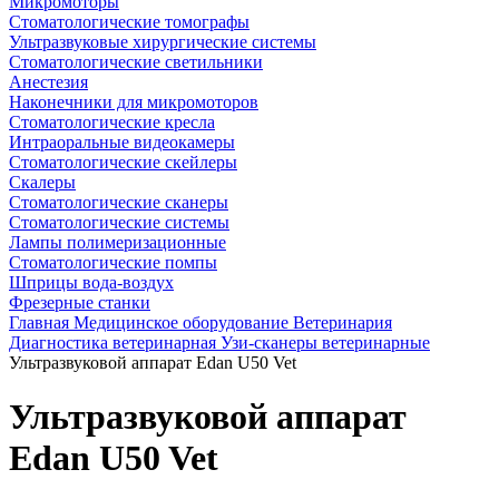
Микромоторы
Стоматологические томографы
Ультразвуковые хирургические системы
Стоматологические светильники
Анестезия
Наконечники для микромоторов
Стоматологические кресла
Интраоральные видеокамеры
Стоматологические скейлеры
Скалеры
Стоматологические сканеры
Стоматологические системы
Лампы полимеризационные
Стоматологические помпы
Шприцы вода-воздух
Фрезерные станки
Главная
Медицинское оборудование
Ветеринария
Диагностика ветеринарная
Узи-сканеры ветеринарные
Ультразвуковой аппарат Edan U50 Vet
Ультразвуковой аппарат
Edan U50 Vet