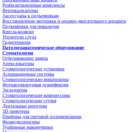
Реабилитационные комплексы
Вертикализаторы
Аксессуары к подъемникам
Восстановление моторики и опорно-двигательного аппарата
Подъемники для инвалидов
Кресла-коляски
Усилители слуха
Гидротерапия
Патологоанатомическое оборудование
Стоматология
Отбеливающие лампы
Апекслокаторы
Стоматологические установки
Аспирационные системы
Стоматологические микроскопы
Фотоактивируемая дезинфекция
Эндодонтия
Стоматологические компрессоры
Стоматологические стулья
Дентальные рентгены
3D принтеры
Приборы для световой полимеризации
Физиодиспенсеры
Турбинные наконечники