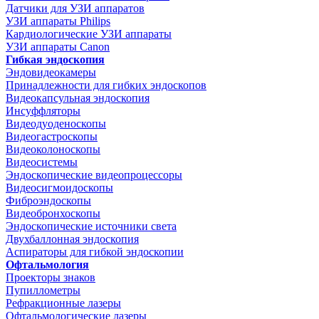
Датчики для УЗИ аппаратов
УЗИ аппараты Philips
Кардиологические УЗИ аппараты
УЗИ аппараты Canon
Гибкая эндоскопия
Эндовидеокамеры
Принадлежности для гибких эндоскопов
Видеокапсульная эндоскопия
Инсуффляторы
Видеодуоденоскопы
Видеогастроскопы
Видеоколоноскопы
Видеосистемы
Эндоскопические видеопроцессоры
Видеосигмоидоскопы
Фиброэндоскопы
Видеобронхоскопы
Эндоскопические источники света
Двухбаллонная эндоскопия
Аспираторы для гибкой эндоскопии
Офтальмология
Проекторы знаков
Пупиллометры
Рефракционные лазеры
Офтальмологические лазеры