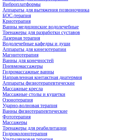
Виброплатформы
Аппараты для вытяжения позвоночника
БОС-терапия
Криотерапия
Ванны медицинские водолечебные
Тренажеры для разработки суставов
Лазерная терапия
Водолечебные кафедры и души
Аппараты для кинезотерапии
Магнитотерапия
Ванны для конечностей
Пневмомассажеры
Гидромассажные ванны
Направленная контактная диатермия
Аппараты физиотерапевтические
Массажные кресла
Массажные столы и кушетки
Озонотерапия
Ударно-волновая терапия
Ванны физиотерапевтические
Фототерапия
Массажеры
Тренажеры для реабилитации
Гидроколонотерапия
Ультразвуковая терапия