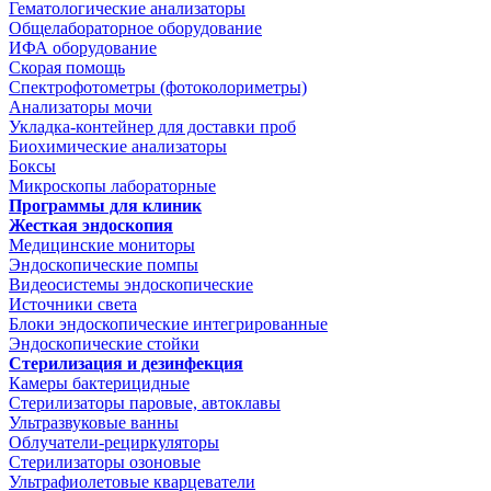
Гематологические анализаторы
Общелабораторное оборудование
ИФА оборудование
Скорая помощь
Спектрофотометры (фотоколориметры)
Анализаторы мочи
Укладка-контейнер для доставки проб
Биохимические анализаторы
Боксы
Микроскопы лабораторные
Программы для клиник
Жесткая эндоскопия
Медицинские мониторы
Эндоскопические помпы
Видеосистемы эндоскопические
Источники света
Блоки эндоскопические интегрированные
Эндоскопические стойки
Стерилизация и дезинфекция
Камеры бактерицидные
Стерилизаторы паровые, автоклавы
Ультразвуковые ванны
Облучатели-рециркуляторы
Стерилизаторы озоновые
Ультрафиолетовые кварцеватели