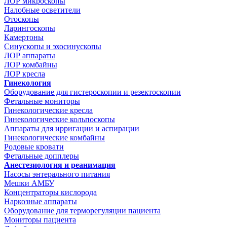
ЛОР микроскопы
Налобные осветители
Отоскопы
Ларингоскопы
Камертоны
Синускопы и эхосинускопы
ЛОР аппараты
ЛОР комбайны
ЛОР кресла
Гинекология
Оборудование для гистероскопии и резектоскопии
Фетальные мониторы
Гинекологические кресла
Гинекологические кольпоскопы
Аппараты для ирригации и аспирации
Гинекологические комбайны
Родовые кровати
Фетальные допплеры
Анестезиология и реанимация
Насосы энтерального питания
Мешки АМБУ
Концентраторы кислорода
Наркозные аппараты
Оборудование для терморегуляции пациента
Мониторы пациента