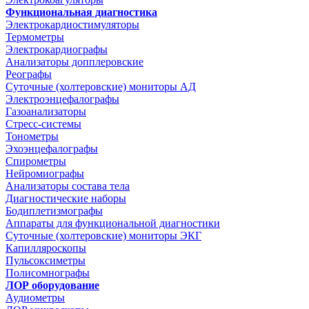
Функциональная диагностика
Электрокардиостимуляторы
Термометры
Электрокардиографы
Анализаторы допплеровские
Реографы
Суточные (холтеровские) мониторы АД
Электроэнцефалографы
Газоанализаторы
Стресс-системы
Тонометры
Эхоэнцефалографы
Спирометры
Нейромиографы
Анализаторы состава тела
Диагностические наборы
Бодиплетизмографы
Аппараты для функциональной диагностики
Суточные (холтеровские) мониторы ЭКГ
Капилляроскопы
Пульсоксиметры
Полисомнографы
ЛОР оборудование
Аудиометры