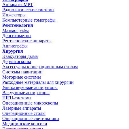
Аппараты МРТ
Радиологические системы
Инжекторы
Компьютерные томографы
Рентгенология
Маммографы
Денситометры
Рентгеновские аппараты
Ангиографы
Хирургия
Эвакуаторы дыма
Дерматоскопы
Аксессуары к операционнным столам
Системы навигации
Моторные системы
Расходные материалы для хирургии
Ультразвуковые аспираторы
Вакуумные аспираторы
HIFU-системы
Операционные микроскопы
Лазерные аппараты
Операционные столы
Операционные светильники
Медицинские консоли
Электрокоагуляторы