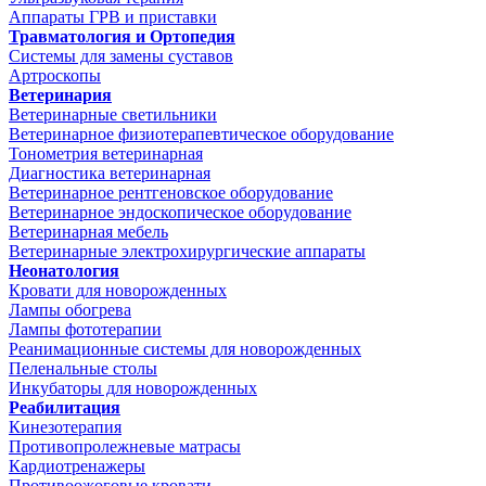
Аппараты ГРВ и приставки
Травматология и Ортопедия
Системы для замены суставов
Артроскопы
Ветеринария
Ветеринарные светильники
Ветеринарное физиотерапевтическое оборудование
Тонометрия ветеринарная
Диагностика ветеринарная
Ветеринарное рентгеновское оборудование
Ветеринарное эндоскопическое оборудование
Ветеринарная мебель
Ветеринарные электрохирургические аппараты
Неонатология
Кровати для новорожденных
Лампы обогрева
Лампы фототерапии
Реанимационные системы для новорожденных
Пеленальные столы
Инкубаторы для новорожденных
Реабилитация
Кинезотерапия
Противопролежневые матрасы
Кардиотренажеры
Противоожоговые кровати