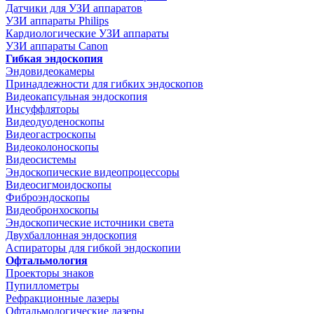
Датчики для УЗИ аппаратов
УЗИ аппараты Philips
Кардиологические УЗИ аппараты
УЗИ аппараты Canon
Гибкая эндоскопия
Эндовидеокамеры
Принадлежности для гибких эндоскопов
Видеокапсульная эндоскопия
Инсуффляторы
Видеодуоденоскопы
Видеогастроскопы
Видеоколоноскопы
Видеосистемы
Эндоскопические видеопроцессоры
Видеосигмоидоскопы
Фиброэндоскопы
Видеобронхоскопы
Эндоскопические источники света
Двухбаллонная эндоскопия
Аспираторы для гибкой эндоскопии
Офтальмология
Проекторы знаков
Пупиллометры
Рефракционные лазеры
Офтальмологические лазеры