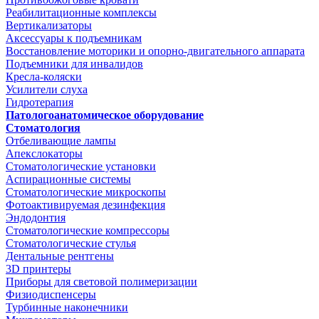
Реабилитационные комплексы
Вертикализаторы
Аксессуары к подъемникам
Восстановление моторики и опорно-двигательного аппарата
Подъемники для инвалидов
Кресла-коляски
Усилители слуха
Гидротерапия
Патологоанатомическое оборудование
Стоматология
Отбеливающие лампы
Апекслокаторы
Стоматологические установки
Аспирационные системы
Стоматологические микроскопы
Фотоактивируемая дезинфекция
Эндодонтия
Стоматологические компрессоры
Стоматологические стулья
Дентальные рентгены
3D принтеры
Приборы для световой полимеризации
Физиодиспенсеры
Турбинные наконечники