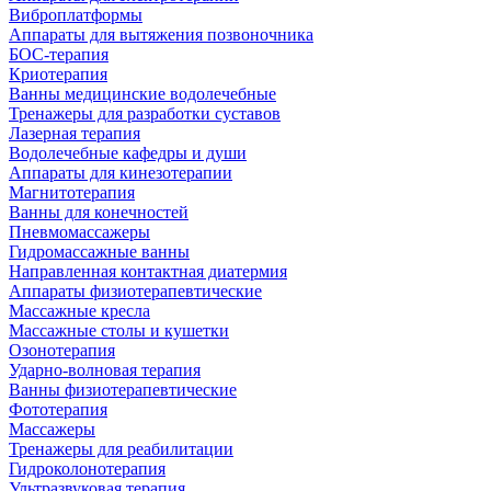
Виброплатформы
Аппараты для вытяжения позвоночника
БОС-терапия
Криотерапия
Ванны медицинские водолечебные
Тренажеры для разработки суставов
Лазерная терапия
Водолечебные кафедры и души
Аппараты для кинезотерапии
Магнитотерапия
Ванны для конечностей
Пневмомассажеры
Гидромассажные ванны
Направленная контактная диатермия
Аппараты физиотерапевтические
Массажные кресла
Массажные столы и кушетки
Озонотерапия
Ударно-волновая терапия
Ванны физиотерапевтические
Фототерапия
Массажеры
Тренажеры для реабилитации
Гидроколонотерапия
Ультразвуковая терапия