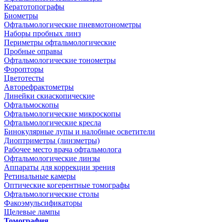
Кератотопографы
Биометры
Офтальмологические пневмотонометры
Наборы пробных линз
Периметры офтальмологические
Пробные оправы
Офтальмологические тонометры
Форопторы
Цветотесты
Авторефрактометры
Линейки скиаскопические
Офтальмоскопы
Офтальмологические микроскопы
Офтальмологические кресла
Бинокулярные лупы и налобные осветители
Диоптриметры (линзметры)
Рабочее место врача офтальмолога
Офтальмологические линзы
Аппараты для коррекции зрения
Ретинальные камеры
Оптические когерентные томографы
Офтальмологические столы
Факоэмульсификаторы
Щелевые лампы
Томография