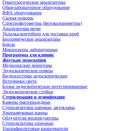
Гематологические анализаторы
Общелабораторное оборудование
ИФА оборудование
Скорая помощь
Спектрофотометры (фотоколориметры)
Анализаторы мочи
Укладка-контейнер для доставки проб
Биохимические анализаторы
Боксы
Микроскопы лабораторные
Программы для клиник
Жесткая эндоскопия
Медицинские мониторы
Эндоскопические помпы
Видеосистемы эндоскопические
Источники света
Блоки эндоскопические интегрированные
Эндоскопические стойки
Стерилизация и дезинфекция
Камеры бактерицидные
Стерилизаторы паровые, автоклавы
Ультразвуковые ванны
Облучатели-рециркуляторы
Стерилизаторы озоновые
Ультрафиолетовые кварцеватели