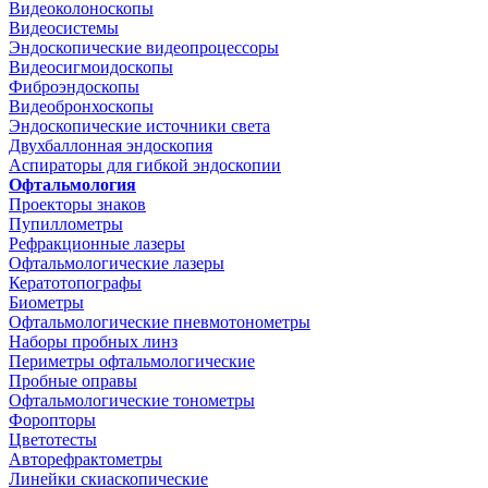
Видеоколоноскопы
Видеосистемы
Эндоскопические видеопроцессоры
Видеосигмоидоскопы
Фиброэндоскопы
Видеобронхоскопы
Эндоскопические источники света
Двухбаллонная эндоскопия
Аспираторы для гибкой эндоскопии
Офтальмология
Проекторы знаков
Пупиллометры
Рефракционные лазеры
Офтальмологические лазеры
Кератотопографы
Биометры
Офтальмологические пневмотонометры
Наборы пробных линз
Периметры офтальмологические
Пробные оправы
Офтальмологические тонометры
Форопторы
Цветотесты
Авторефрактометры
Линейки скиаскопические