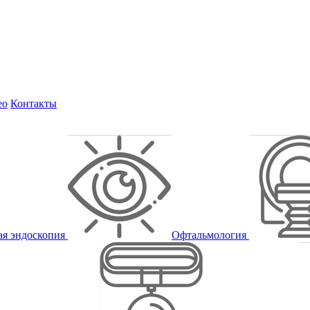
ео
Контакты
ая эндоскопия
Офтальмология