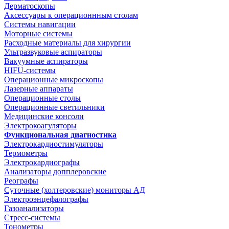
Дерматоскопы
Аксессуары к операционнным столам
Системы навигации
Моторные системы
Расходные материалы для хирургии
Ультразвуковые аспираторы
Вакуумные аспираторы
HIFU-системы
Операционные микроскопы
Лазерные аппараты
Операционные столы
Операционные светильники
Медицинские консоли
Электрокоагуляторы
Функциональная диагностика
Электрокардиостимуляторы
Термометры
Электрокардиографы
Анализаторы допплеровские
Реографы
Суточные (холтеровские) мониторы АД
Электроэнцефалографы
Газоанализаторы
Стресс-системы
Тонометры