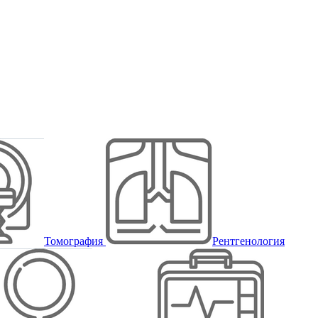
Томография
Рентгенология