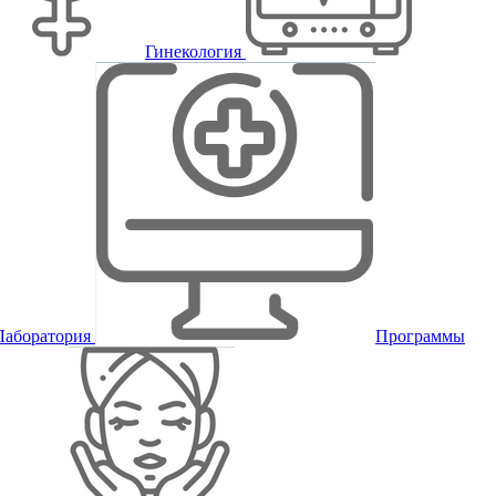
Гинекология
Лаборатория
Программы