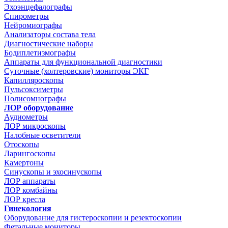
Эхоэнцефалографы
Спирометры
Нейромиографы
Анализаторы состава тела
Диагностические наборы
Бодиплетизмографы
Аппараты для функциональной диагностики
Суточные (холтеровские) мониторы ЭКГ
Капилляроскопы
Пульсоксиметры
Полисомнографы
ЛОР оборудование
Аудиометры
ЛОР микроскопы
Налобные осветители
Отоскопы
Ларингоскопы
Камертоны
Синускопы и эхосинускопы
ЛОР аппараты
ЛОР комбайны
ЛОР кресла
Гинекология
Оборудование для гистероскопии и резектоскопии
Фетальные мониторы