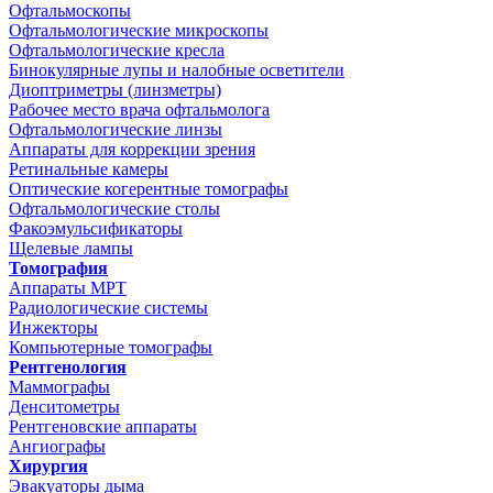
Офтальмоскопы
Офтальмологические микроскопы
Офтальмологические кресла
Бинокулярные лупы и налобные осветители
Диоптриметры (линзметры)
Рабочее место врача офтальмолога
Офтальмологические линзы
Аппараты для коррекции зрения
Ретинальные камеры
Оптические когерентные томографы
Офтальмологические столы
Факоэмульсификаторы
Щелевые лампы
Томография
Аппараты МРТ
Радиологические системы
Инжекторы
Компьютерные томографы
Рентгенология
Маммографы
Денситометры
Рентгеновские аппараты
Ангиографы
Хирургия
Эвакуаторы дыма